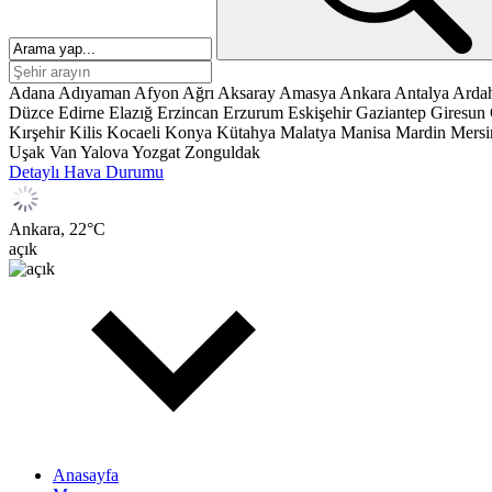
Adana
Adıyaman
Afyon
Ağrı
Aksaray
Amasya
Ankara
Antalya
Arda
Düzce
Edirne
Elazığ
Erzincan
Erzurum
Eskişehir
Gaziantep
Giresun
Kırşehir
Kilis
Kocaeli
Konya
Kütahya
Malatya
Manisa
Mardin
Mersi
Uşak
Van
Yalova
Yozgat
Zonguldak
Detaylı Hava Durumu
Ankara,
22
°C
açık
Anasayfa