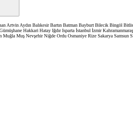
han
Artvin
Aydın
Balıkesir
Bartın
Batman
Bayburt
Bilecik
Bingöl
Bitli
Gümüşhane
Hakkari
Hatay
Iğdır
Isparta
İstanbul
İzmir
Kahramanmara
n
Muğla
Muş
Nevşehir
Niğde
Ordu
Osmaniye
Rize
Sakarya
Samsun
S