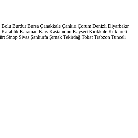
s
Bolu
Burdur
Bursa
Çanakkale
Çankırı
Çorum
Denizli
Diyarbakır
ş
Karabük
Karaman
Kars
Kastamonu
Kayseri
Kırıkkale
Kırklareli
iirt
Sinop
Sivas
Şanlıurfa
Şırnak
Tekirdağ
Tokat
Trabzon
Tunceli