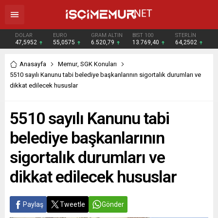
DOLAR
EURO
GRAM ALTIN
BIST 100
STERLİN
47,5952
55,0575
6.520,79
13.769,40
64,2502
Anasayfa
Memur
,
SGK Konuları
5510 sayılı Kanunu tabi belediye başkanlarının sigortalık durumları ve
dikkat edilecek hususlar
5510 sayılı Kanunu tabi
belediye başkanlarının
sigortalık durumları ve
dikkat edilecek hususlar
Paylaş
Tweetle
Gönder