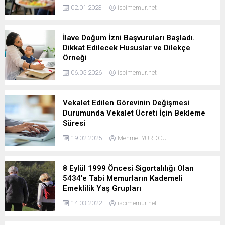
02.01.2023
iscimemur.net
İlave Doğum İzni Başvuruları Başladı.
Dikkat Edilecek Hususlar ve Dilekçe
Örneği
06.05.2026
iscimemur.net
Vekalet Edilen Görevinin Değişmesi
Durumunda Vekalet Ücreti İçin Bekleme
Süresi
19.02.2025
Mehmet YURDCU
8 Eylül 1999 Öncesi Sigortalılığı Olan
5434’e Tabi Memurların Kademeli
Emeklilik Yaş Grupları
14.03.2022
iscimemur.net