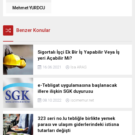
Mehmet YURDCU
Benzer Konular
Sigortalı İşçi Ek Bir İş Yapabilir Veya İş
yeri Açabilir Mi?
16.06.2021
İsa ARAS
e-Tebligat uygulamasına başlanacak
illere ilişkin SGK duyurusu
08.10.2022
iscimemur.net
323 seri no.lu tebliğle birlikte yemek
parası ve ulaşım giderlerindeki istisna
tutarları değişti