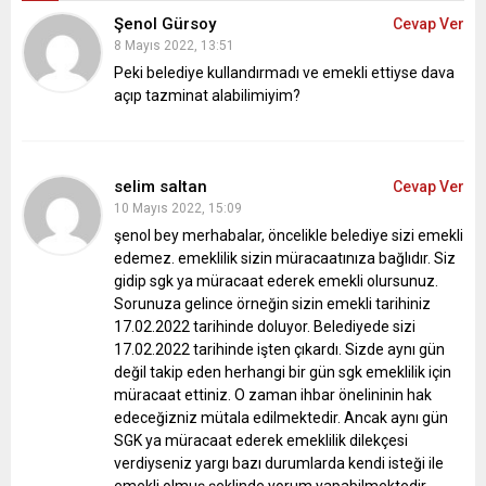
Şenol Gürsoy
Cevap Ver
8 Mayıs 2022, 13:51
Peki belediye kullandırmadı ve emekli ettiyse dava
açıp tazminat alabilimiyim?
selim saltan
Cevap Ver
10 Mayıs 2022, 15:09
şenol bey merhabalar, öncelikle belediye sizi emekli
edemez. emeklilik sizin müracaatınıza bağlıdır. Siz
gidip sgk ya müracaat ederek emekli olursunuz.
Sorunuza gelince örneğin sizin emekli tarihiniz
17.02.2022 tarihinde doluyor. Belediyede sizi
17.02.2022 tarihinde işten çıkardı. Sizde aynı gün
değil takip eden herhangi bir gün sgk emeklilik için
müracaat ettiniz. O zaman ihbar önelininin hak
edeceğizniz mütala edilmektedir. Ancak aynı gün
SGK ya müracaat ederek emeklilik dilekçesi
verdiyseniz yargı bazı durumlarda kendi isteği ile
emekli olmuş şeklinde yorum yapabilmektedir.