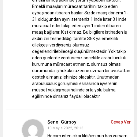
Emekli maaşları müracaat tarihini takip eden
aybaşından itibaren başlar. Sizde maaş dönemi 1-
31 olduğundan ayın isterseniz 1 inde ister 31 inde
müracaat edin takip eden ayın 1 inden itibaren
maaş bağlanır. Kıst olmaz.
Bu bilgilere istinaden iş
akdinizin feshedildiği tarihte SGK ya emeklilik
dilekçesi verdiyseniz olumsuz
değerlendirilebileceği düşünülmektedir. Yok takip
eden günlerde verdi iseniz öncelikle arabuluculuk
kurumuna müracaat etmeniz, olumsuz olması
durumunda iş hukuku üzerine uzman bir avukattan
destek almanız lehinize olacaktır. Unutmadan
arabuluculuk görüşmesi esnasında işverenin
müspet yaklaşması halinde orta yolu bulma
eğiliminde olmanız faydalı olacaktır.
Şenol Gürsoy
Cevap Ver
10 Mayıs 2022, 20:18
Hocam işten çıkartıldığım gün baş vursam