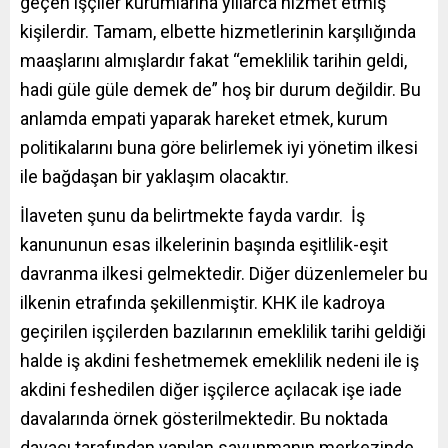
geçen işçiler kurumlarına yıllarca hizmet etmiş
kişilerdir. Tamam, elbette hizmetlerinin karşılığında
maaşlarını almışlardır fakat “emeklilik tarihin geldi,
hadi güle güle demek de” hoş bir durum değildir. Bu
anlamda empati yaparak hareket etmek, kurum
politikalarını buna göre belirlemek iyi yönetim ilkesi
ile bağdaşan bir yaklaşım olacaktır.
İlaveten şunu da belirtmekte fayda vardır. İş
kanununun esas ilkelerinin başında eşitlilik-eşit
davranma ilkesi gelmektedir. Diğer düzenlemeler bu
ilkenin etrafında şekillenmiştir. KHK ile kadroya
geçirilen işçilerden bazılarının emeklilik tarihi geldiği
halde iş akdini feshetmemek emeklilik nedeni ile iş
akdini feshedilen diğer işçilerce açılacak işe iade
davalarında örnek gösterilmektedir. Bu noktada
davacı tarafından yapılan savunmanın merkezinde