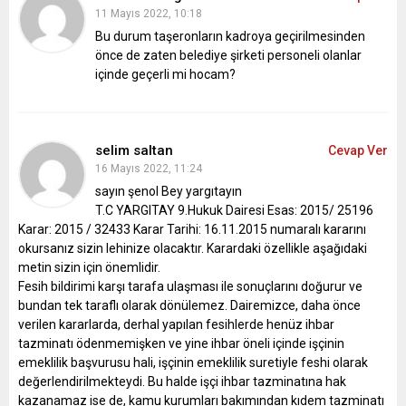
11 Mayıs 2022, 10:18
Bu durum taşeronların kadroya geçirilmesinden
önce de zaten belediye şirketi personeli olanlar
içinde geçerli mi hocam?
selim saltan
Cevap Ver
16 Mayıs 2022, 11:24
sayın şenol Bey yargıtayın
T.C YARGITAY
9.Hukuk Dairesi
Esas: 2015/ 25196
Karar: 2015 / 32433
Karar Tarihi: 16.11.2015 numaralı kararını
okursanız sizin lehinize olacaktır. Karardaki özellikle aşağıdaki
metin sizin için önemlidir.
Fesih bildirimi karşı tarafa ulaşması ile sonuçlarını doğurur ve
bundan tek taraflı olarak dönülemez. Dairemizce, daha önce
verilen kararlarda, derhal yapılan fesihlerde henüz ihbar
tazminatı ödenmemişken ve yine ihbar öneli içinde işçinin
emeklilik başvurusu hali, işçinin emeklilik suretiyle feshi olarak
değerlendirilmekteydi. Bu halde işçi ihbar tazminatına hak
kazanamaz ise de, kamu kurumları bakımından kıdem tazminatı