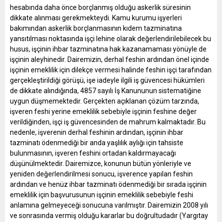
hesabında daha önce borçlanmış olduğu askerlik süresinin
dikkate alınması gerekmekteydi. Kamu kurumu işyerleri
bakımından askerlik borçlanmasının kıdem tazminatına
yansıtılması noktasında işçi lehine olarak değerlendirilebilecek bu
husus, işçinin ihbar tazminatına hak kazanamaması yönüyle de
işçinin aleyhinedir. Dairemizin, derhal feshin ardından önel içinde
işçinin emeklilik için dilekçe vermesi halinde feshin işçi tarafından
gerçekleştirildiği görüşü, işe iadeyle ilgili iş güvencesi hükümleri
de dikkate alındığında, 4857 sayılı İş Kanununun sistematiğine
uygun düşmemektedir. Gerçekten açıklanan çözüm tarzında,
işveren feshi yerine emeklilik sebebiyle işçinin feshine değer
verildiğinden, işçi iş güvencesinden de mahrum kalmaktadır. Bu
nedenle, işverenin derhal feshinin ardından, işçinin ihbar
tazminatı ödenmediği bir anda yaşlılık aylığı için tahsiste
bulunmasının, işveren feshini ortadan kaldırmayacağı
düşünülmektedir. Dairemizce, konunun bütün yönleriyle ve
yeniden değerlendirilmesi sonucu, işverence yapılan feshin
ardından ve henüz ihbar tazminatı ödenmediği bir sırada işçinin
emeklilik için başvurusunun işçinin emeklilik sebebiyle feshi
anlamına gelmeyeceği sonucuna varılmıştır. Dairemizin 2008 yılı
ve sonrasında vermiş olduğu kararlar bu doğrultudadır (Yargıtay