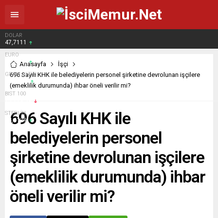
DOLAR
47,7111
EURO
55,1881
Anasayfa
İşçi
GRAM ALTIN
696 Sayılı KHK ile belediyelerin personel şirketine devrolunan işçilere
6.660,55
(emeklilik durumunda) ihbar öneli verilir mi?
BIST 100
13.779,39
696 Sayılı KHK ile
STERLİN
64,4139
belediyelerin personel
şirketine devrolunan işçilere
(emeklilik durumunda) ihbar
öneli verilir mi?