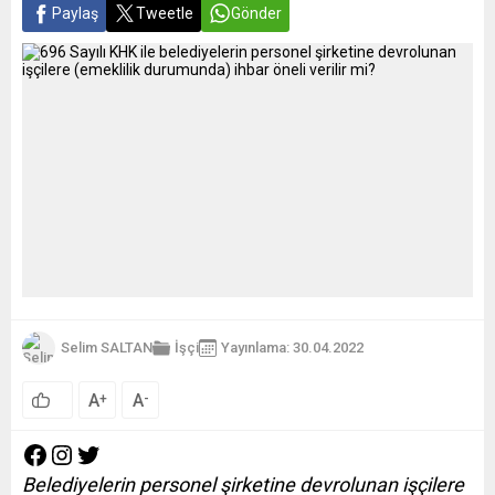
Paylaş
Tweetle
Gönder
Selim SALTAN
İşçi
Yayınlama: 30.04.2022
A
A
+
-
Belediyelerin personel şirketine devrolunan işçilere