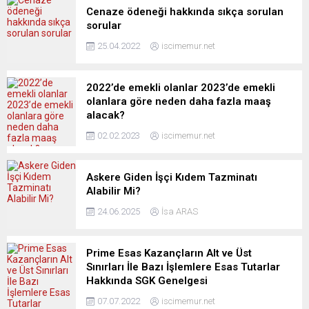
Cenaze ödeneği hakkında sıkça sorulan
sorular
25.04.2022
iscimemur.net
2022’de emekli olanlar 2023’de emekli
olanlara göre neden daha fazla maaş
alacak?
02.02.2023
iscimemur.net
Askere Giden İşçi Kıdem Tazminatı
Alabilir Mi?
24.06.2025
İsa ARAS
Prime Esas Kazançların Alt ve Üst
Sınırları İle Bazı İşlemlere Esas Tutarlar
Hakkında SGK Genelgesi
07.07.2022
iscimemur.net