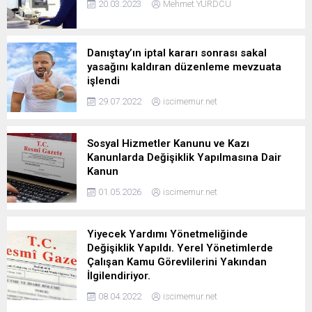
20.03.2023
Mehmet YURDCU
Danıştay’ın iptal kararı sonrası sakal
yasağını kaldıran düzenleme mevzuata
işlendi
29.07.2022
iscimemur.net
Sosyal Hizmetler Kanunu ve Kazı
Kanunlarda Değişiklik Yapılmasına Dair
Kanun
01.05.2026
iscimemur.net
Yiyecek Yardımı Yönetmeliğinde
Değişiklik Yapıldı. Yerel Yönetimlerde
Çalışan Kamu Görevlilerini Yakından
İlgilendiriyor.
08.04.2022
iscimemur.net