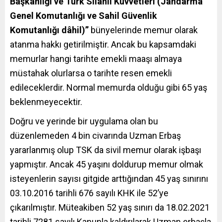
Başkanlığı ve Türk Silahlı Kuvvetleri (Jandarma
Genel Komutanlığı ve Sahil Güvenlik
Komutanlığı dâhil)”
bünyelerinde memur olarak
atanma hakkı getirilmiştir. Ancak bu kapsamdaki
memurlar hangi tarihte emekli maaşı almaya
müstahak olurlarsa o tarihte resen emekli
edileceklerdir. Normal memurda olduğu gibi 65 yaş
beklenmeyecektir.
Doğru ve yerinde bir uygulama olan bu
düzenlemeden 4 bin civarında Uzman Erbaş
yararlanmış olup TSK da sivil memur olarak işbaşı
yapmıştır. Ancak 45 yaşını doldurup memur olmak
isteyenlerin sayısı gitgide arttığından 45 yaş sınırını
03.10.2016 tarihli 676 sayılı KHK ile 52’ye
çıkarılmıştır. Müteakiben 52 yaş sınırı da 18.02.2021
tarihli 7281 sayılı Kanunla kaldırılarak Uzman erbaşla