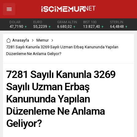
DOLAR
EURO
GRAM ALTIN
BIST 100
STERLİN
47,7190
55,2239
6.680,02
13.827,40
64,4848
Anasayfa
Memur
7281 Sayılı Kanunla 3269 Sayılı Uzman Erbaş Kanununda Yapılan
Düzenleme Ne Anlama Geliyor?
7281 Sayılı Kanunla 3269
Sayılı Uzman Erbaş
Kanununda Yapılan
Düzenleme Ne Anlama
Geliyor?