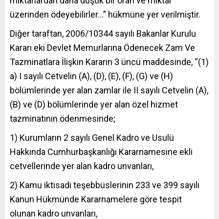
miktarlardan daha düşük bir oran ve miktar
üzerinden ödeyebilirler…” hükmüne yer verilmiştir.
Diğer taraftan, 2006/10344 sayılı Bakanlar Kurulu
Kararı eki Devlet Memurlarına Ödenecek Zam Ve
Tazminatlara İlişkin Kararın 3 üncü maddesinde, “(1)
a) I sayılı Cetvelin (A), (D), (E), (F), (G) ve (H)
bölümlerinde yer alan zamlar ile II sayılı Cetvelin (A),
(B) ve (D) bölümlerinde yer alan özel hizmet
tazminatının ödenmesinde;
1) Kurumların 2 sayılı Genel Kadro ve Usulü
Hakkında Cumhurbaşkanlığı Kararnamesine ekli
cetvellerinde yer alan kadro unvanları,
2) Kamu iktisadi teşebbüslerinin 233 ve 399 sayılı
Kanun Hükmünde Kararnamelere göre tespit
olunan kadro unvanları,