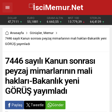
DOLAR
EURO
GRAM ALTIN
BIST 100
STERLİN
47,7111
55,1881
6.660,55
13.779,39
64,4139
Anasayfa
Görüşler
,
Memur
7446 sayılı Kanun sonrası peyzaj mimarlarının mali hakları-Bakanlık yeni
GÖRÜŞ yayımladı
7446 sayılı Kanun sonrası
peyzaj mimarlarının mali
hakları-Bakanlık yeni
GÖRÜŞ yayımladı
Paylaş
Tweetle
Gönder