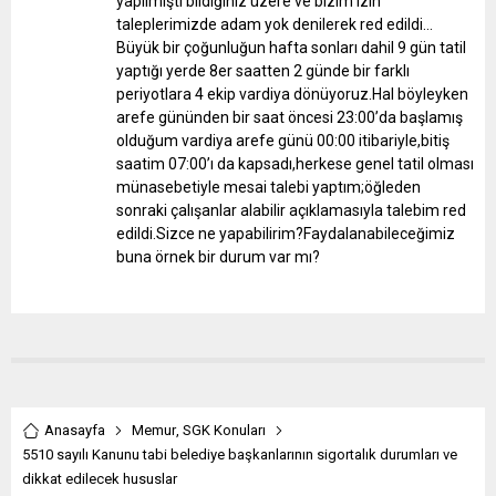
yapılmıştı bildiğiniz üzere ve bizim izin
taleplerimizde adam yok denilerek red edildi…
Büyük bir çoğunluğun hafta sonları dahil 9 gün tatil
yaptığı yerde 8er saatten 2 günde bir farklı
periyotlara 4 ekip vardiya dönüyoruz.Hal böyleyken
arefe gününden bir saat öncesi 23:00’da başlamış
olduğum vardiya arefe günü 00:00 itibariyle,bitiş
saatim 07:00’ı da kapsadı,herkese genel tatil olması
münasebetiyle mesai talebi yaptım;öğleden
sonraki çalışanlar alabilir açıklamasıyla talebim red
edildi.Sizce ne yapabilirim?Faydalanabileceğimiz
buna örnek bir durum var mı?
Anasayfa
Memur
,
SGK Konuları
5510 sayılı Kanunu tabi belediye başkanlarının sigortalık durumları ve
dikkat edilecek hususlar