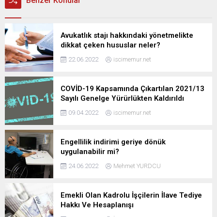
Benzer Konular
Avukatlık stajı hakkındaki yönetmelikte
dikkat çeken hususlar neler?
22.06.2022
iscimemur.net
COVİD-19 Kapsamında Çıkartılan 2021/13
Sayılı Genelge Yürürlükten Kaldırıldı
09.04.2022
iscimemur.net
Engellilik indirimi geriye dönük
uygulanabilir mi?
24.06.2022
Mehmet YURDCU
Emekli Olan Kadrolu İşçilerin İlave Tediye
Hakkı Ve Hesaplanışı