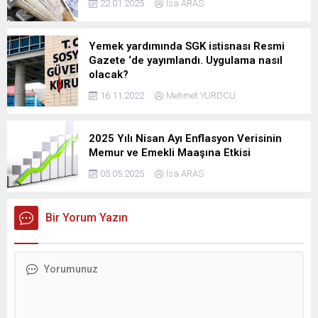
22.01.2025
İsa ARAS
Yemek yardımında SGK istisnası Resmi
Gazete ‘de yayımlandı. Uygulama nasıl
olacak?
16.11.2022
Mehmet YURDCU
2025 Yılı Nisan Ayı Enflasyon Verisinin
Memur ve Emekli Maaşına Etkisi
05.05.2025
İsa ARAS
Bir Yorum Yazın