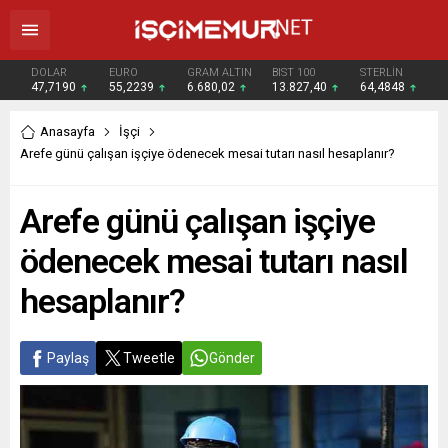
DOLAR
EURO
GRAM ALTIN
BIST 100
STERLİN
47,7190
55,2239
6.680,02
13.827,40
64,4848
Anasayfa
İşçi
Arefe günü çalışan işçiye ödenecek mesai tutarı nasıl hesaplanır?
Arefe günü çalışan işçiye
ödenecek mesai tutarı nasıl
hesaplanır?
Paylaş
Tweetle
Gönder