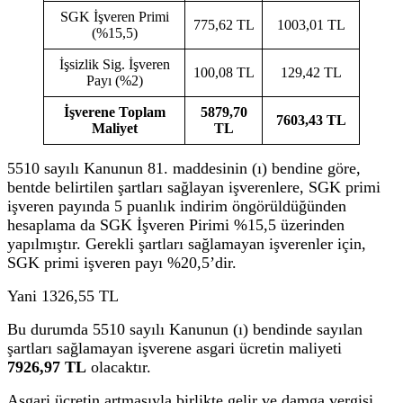
SGK İşveren Primi
775,62 TL
1003,01 TL
(%15,5)
İşsizlik Sig. İşveren
100,08 TL
129,42 TL
Payı (%2)
İşverene Toplam
5879,70
7603,43 TL
Maliyet
TL
5510 sayılı Kanunun 81. maddesinin (ı) bendine göre,
bentde belirtilen şartları sağlayan işverenlere, SGK primi
işveren payında 5 puanlık indirim öngörüldüğünden
hesaplama da SGK İşveren Pirimi %15,5 üzerinden
yapılmıştır. Gerekli şartları sağlamayan işverenler için,
SGK primi işveren payı %20,5’dir.
Yani 1326,55 TL
Bu durumda 5510 sayılı Kanunun (ı) bendinde sayılan
şartları sağlamayan işverene asgari ücretin maliyeti
7926,97 TL
olacaktır.
Asgari ücretin artmasıyla birlikte gelir ve damga vergisi