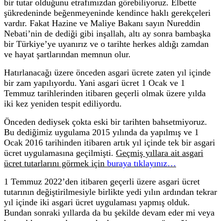
bir tutar olduğunu etrafımızdan görebiliyoruz. Elbette
şükredeninde beğenmeyeninde kendince haklı gerekçeleri
vardır. Fakat Hazine ve Maliye Bakanı sayın Nureddin
Nebati’nin de dediği gibi inşallah, altı ay sonra bambaşka
bir Türkiye’ye uyanırız ve o tarihte herkes aldığı zamdan
ve hayat şartlarından memnun olur.
Hatırlanacağı üzere önceden asgari ücrete zaten yıl içinde
bir zam yapılıyordu. Yani asgari ücret 1 Ocak ve 1
Temmuz tarihlerinden itibaren geçerli olmak üzere yılda
iki kez yeniden tespit ediliyordu.
Önceden dediysek çokta eski bir tarihten bahsetmiyoruz.
Bu dediğimiz uygulama 2015 yılında da yapılmış ve 1
Ocak 2016 tarihinden itibaren artık yıl içinde tek bir asgari
ücret uygulamasına geçilmişti.
Geçmiş yıllara ait asgari
ücret tutarlarını görmek için
buraya tıklayınız…
1 Temmuz 2022’den itibaren geçerli üzere asgari ücret
tutarının değiştirilmesiyle birlikte yedi yılın ardından tekrar
yıl içinde iki asgari ücret uygulaması yapmış olduk.
Bundan sonraki yıllarda da bu şekilde devam eder mi veya