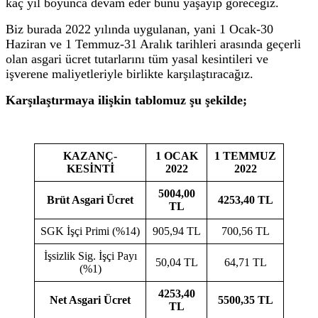
kaç yıl boyunca devam eder bunu yaşayıp göreceğiz.
Biz burada 2022 yılında uygulanan, yani 1 Ocak-30
Haziran ve 1 Temmuz-31 Aralık tarihleri arasında geçerli
olan asgari ücret tutarlarını tüm yasal kesintileri ve
işverene maliyetleriyle birlikte karşılaştıracağız.
Karşılaştırmaya ilişkin tablomuz şu şekilde;
KAZANÇ-
1 OCAK
1 TEMMUZ
KESİNTİ
2022
2022
5004,00
Brüt Asgari Ücret
4253,40 TL
TL
SGK İşçi Primi (%14)
905,94 TL
700,56 TL
İşsizlik Sig. İşçi Payı
50,04 TL
64,71 TL
(%1)
4253,40
Net Asgari Ücret
5500,35 TL
TL