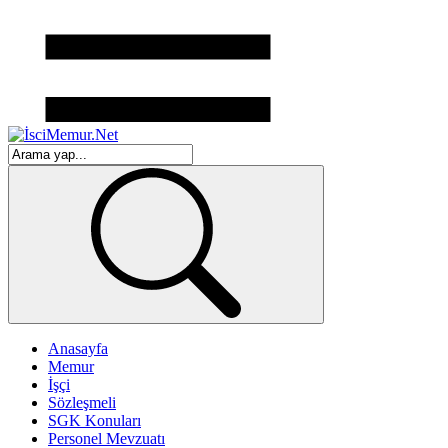
Anasayfa
Memur
İşçi
Sözleşmeli
SGK Konuları
Personel Mevzuatı