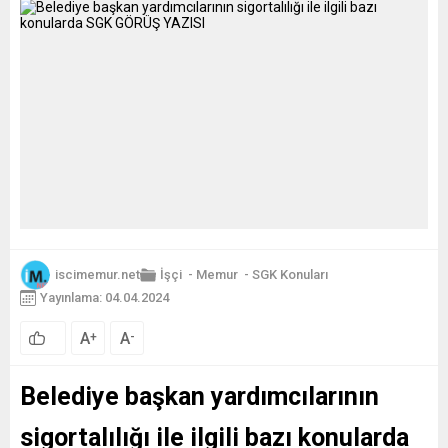
iscimemur.net
İşçi
-
Memur
-
SGK Konuları
Yayınlama: 04.04.2024
A
A
+
-
Belediye başkan yardımcılarının
sigortalılığı ile ilgili bazı konularda