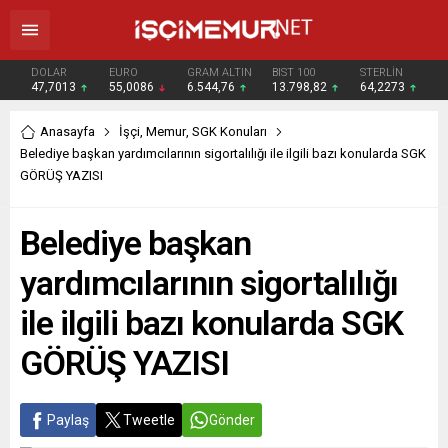
DOLAR
EURO
GRAM ALTIN
BIST 100
STERLİN
47,7013
55,0086
6.544,76
13.798,82
64,2273
Anasayfa
İşçi
,
Memur
,
SGK Konuları
Belediye başkan yardımcılarının sigortalılığı ile ilgili bazı konularda SGK
GÖRÜŞ YAZISI
Belediye başkan
yardımcılarının sigortalılığı
ile ilgili bazı konularda SGK
GÖRÜŞ YAZISI
Paylaş
Tweetle
Gönder