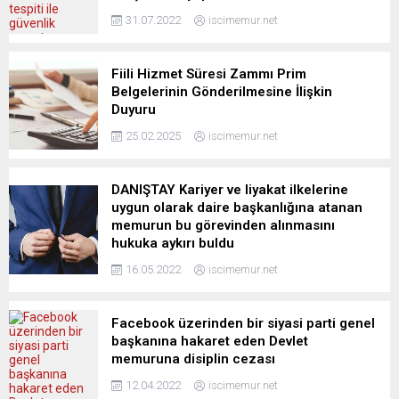
31.07.2022
iscimemur.net
Fiili Hizmet Süresi Zammı Prim
Belgelerinin Gönderilmesine İlişkin
Duyuru
25.02.2025
iscimemur.net
DANIŞTAY Kariyer ve liyakat ilkelerine
uygun olarak daire başkanlığına atanan
memurun bu görevinden alınmasını
hukuka aykırı buldu
16.05.2022
iscimemur.net
Facebook üzerinden bir siyasi parti genel
başkanına hakaret eden Devlet
memuruna disiplin cezası
12.04.2022
iscimemur.net