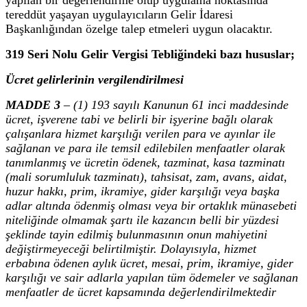
tereddüt yaşayan uygulayıcıların Gelir İdaresi
Başkanlığından özelge talep etmeleri uygun olacaktır.
319 Seri Nolu Gelir Vergisi Tebliğindeki bazı hususlar;
Ücret gelirlerinin vergilendirilmesi
MADDE 3
– (1) 193 sayılı Kanunun 61 inci maddesinde
ücret, işverene tabi ve belirli bir işyerine bağlı olarak
çalışanlara hizmet karşılığı verilen para ve ayınlar ile
sağlanan ve para ile temsil edilebilen menfaatler olarak
tanımlanmış ve ücretin ödenek, tazminat, kasa tazminatı
(mali sorumluluk tazminatı), tahsisat, zam, avans, aidat,
huzur hakkı, prim, ikramiye, gider karşılığı veya başka
adlar altında ödenmiş olması veya bir ortaklık münasebeti
niteliğinde olmamak şartı ile kazancın belli bir yüzdesi
şeklinde tayin edilmiş bulunmasının onun mahiyetini
değiştirmeyeceği belirtilmiştir. Dolayısıyla, hizmet
erbabına ödenen aylık ücret, mesai, prim, ikramiye, gider
karşılığı ve sair adlarla yapılan tüm ödemeler ve sağlanan
menfaatler de ücret kapsamında değerlendirilmektedir