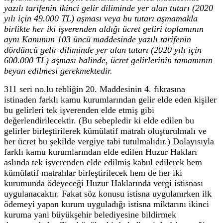
yazılı tarifenin ikinci gelir diliminde yer alan tutarı (2020
yılı için 49.000 TL) aşması veya bu tutarı aşmamakla
birlikte her iki işverenden aldığı ücret geliri toplamının
aynı Kanunun 103 üncü maddesinde yazılı tarifenin
dördüncü gelir diliminde yer alan tutarı (2020 yılı için
600.000 TL) aşması halinde, ücret gelirlerinin tamamının
beyan edilmesi gerekmektedir.
311 seri no.lu tebliğin 20. Maddesinin 4. fıkrasına
istinaden farklı kamu kurumlarından gelir elde eden kişiler
bu gelirleri tek işverenden elde etmiş gibi
değerlendirilecektir. (Bu sebepledir ki elde edilen bu
gelirler birleştirilerek kümülatif matrah oluşturulmalı ve
her ücret bu şekilde vergiye tabi tutulmalıdır.) Dolayısıyla
farklı kamu kurumlarından elde edilen Huzur Hakları
aslında tek işverenden elde edilmiş kabul edilerek hem
kümülatif matrahlar birleştirilecek hem de her iki
kurumunda ödeyeceği Huzur Haklarında vergi istisnası
uygulanacaktır. Fakat söz konusu istisna uygulanırken ilk
ödemeyi yapan kurum uyguladığı istisna miktarını ikinci
kuruma yani büyükşehir belediyesine bildirmek