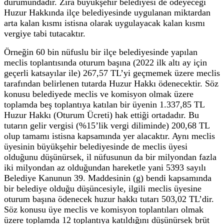
durumundadır. Zira büyükşehir belediyesi de ödeyeceği
Huzur Hakkında ilçe belediyesinde uygulanan miktardan
arta kalan kısmı istisna olarak uygulayacak kalan kısmı
vergiye tabi tutacaktır.
Örneğin 60 bin nüfuslu bir ilçe belediyesinde yapılan
meclis toplantısında oturum başına (2022 ilk altı ay için
geçerli katsayılar ile) 267,57 TL’yi geçmemek üzere meclis
tarafından belirlenen tutarda Huzur Hakkı ödenecektir. Söz
konusu belediyede meclis ve komisyon olmak üzere
toplamda beş toplantıya katılan bir üyenin 1.337,85 TL
Huzur Hakkı (Oturum Ücreti) hak ettiği ortadadır. Bu
tutarın gelir vergisi (%15’lik vergi diliminde) 200,68 TL
olup tamamı istisna kapsamında yer alacaktır. Aynı meclis
üyesinin büyükşehir belediyesinde de meclis üyesi
olduğunu düşünürsek, il nüfusunun da bir milyondan fazla
iki milyondan az olduğundan hareketle yani 5393 sayılı
Belediye Kanunun 39. Maddesinin (g) bendi kapsamında
bir belediye olduğu düşüncesiyle, ilgili meclis üyesine
oturum başına ödenecek huzur hakkı tutarı 503,02 TL’dir.
Söz konusu üye meclis ve komisyon toplantıları olmak
üzere toplamda 12 toplantıya katıldığını düşünürsek brüt