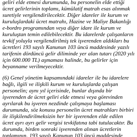
geliri elde etmesi durumunda, bu personelin elde ettiği
ücret gelirlerinin toplamı, kümülatif matrah esas alınmak
suretiyle vergilendirilecektir. Diğer idareler ile kurum ve
kuruluşlardaki ücret matrahı, Hazine ve Maliye Bakanlığı
e-bordro programından veya diğer idare ile kurum ve
kuruluştan temin edilebilecektir. Bu idarelerde çalışanların
tevkif yoluyla vergilendirilmiş tek işverenden aldıkları bu
ücretleri 193 sayılı Kanunun 103 üncü maddesinde yazılı
tarifenin dördüncü gelir diliminde yer alan tutarı (2020 yılı
için 600.000 TL) aşmaması halinde, bu gelirler için
beyanname verilmeyecektir.
(6) Genel yönetim kapsamındaki idareler ile bu idarelere
bağlı, ilgili ve ilişkili kurum ve kuruluşlarda çalışan
personelin; aynı yıl içerisinde, bunlar dışında bir
işverenden de ücret geliri elde etmesi veya görevinden
ayrılarak bu işveren nezdinde çalışmaya başlaması
durumunda, söz konusu personelin ücret matrahları birbiri
ile ilişkilendirilmeksizin her bir işverenden elde edilen
ücret ayrı ayrı gelir vergisi tevkifatına tabi tutulacaktır. Bu
durumda, birden sonraki işverenden alınan ücretlerin
toplamının, 193 sayılı Kanunun 103 üncü maddesinde