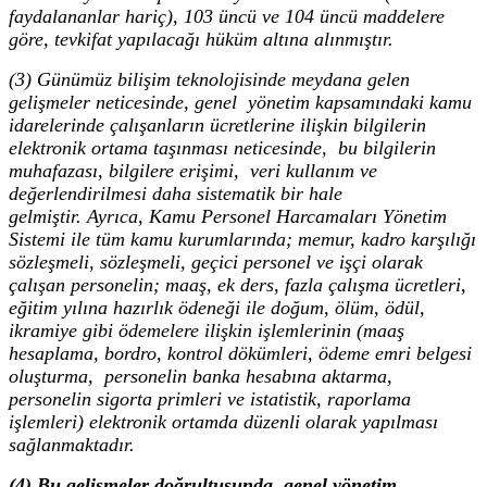
faydalananlar hariç), 103 üncü ve 104 üncü maddelere
göre, tevkifat yapılacağı hüküm altına alınmıştır.
(3) Günümüz bilişim teknolojisinde meydana gelen
gelişmeler neticesinde, genel yönetim kapsamındaki kamu
idarelerinde çalışanların ücretlerine ilişkin bilgilerin
elektronik ortama taşınması neticesinde, bu bilgilerin
muhafazası, bilgilere erişimi, veri kullanım ve
değerlendirilmesi daha sistematik bir hale
gelmiştir. Ayrıca, Kamu Personel Harcamaları Yönetim
Sistemi ile tüm kamu kurumlarında; memur, kadro karşılığı
sözleşmeli, sözleşmeli, geçici personel ve işçi olarak
çalışan personelin; maaş, ek ders, fazla çalışma ücretleri,
eğitim yılına hazırlık ödeneği ile doğum, ölüm, ödül,
ikramiye gibi ödemelere ilişkin işlemlerinin (maaş
hesaplama, bordro, kontrol dökümleri, ödeme emri belgesi
oluşturma, personelin banka hesabına aktarma,
personelin sigorta primleri ve istatistik, raporlama
işlemleri) elektronik ortamda düzenli olarak yapılması
sağlanmaktadır.
(4) Bu gelişmeler doğrultusunda, genel yönetim