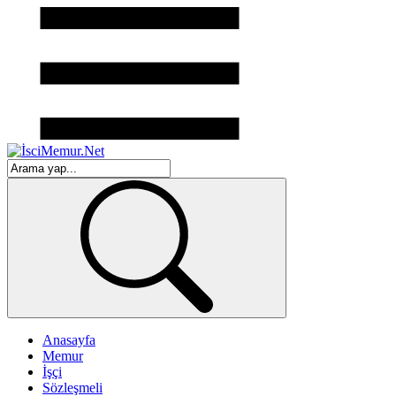
Anasayfa
Memur
İşçi
Sözleşmeli