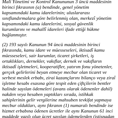
Malî Yönetimi ve Kontrol Kanununun 3 üncü maddesinin
birinci fıkrasının (a) bendinde, genel yönetim
kapsamındaki kamu idarelerinin; uluslararası
sınıflandırmalara göre belirlenmiş olan, merkezî yönetim
kapsamındaki kamu idarelerini, sosyal güvenlik
kurumlarını ve mahallî idareleri ifade ettiği hükme
bağlanmıştır.
(2) 193 sayılı Kanunun 94 üncü maddesinin birinci
fıkrasında, kamu idare ve müesseseleri, iktisadî kamu
müesseseleri, sair kurumlar, ticaret şirketleri, iş
ortaklıkları, dernekler, vakıflar, dernek ve vakıfların
iktisadî işletmeleri, kooperatifler, yatırım fonu yönetenler,
gerçek gelirlerini beyan etmeye mecbur olan ticaret ve
serbest meslek erbabı, zirai kazançlarını bilanço veya ziraî
işletme hesabı esasına göre tespit eden çiftçilerin bentler
halinde sayılan ödemeleri (avans olarak ödenenler dahil)
nakden veya hesaben yaptıkları sırada, istihkak
sahiplerinin gelir vergilerine mahsuben tevkifat yapmaya
mecbur oldukları, aynı fıkranın (1) numaralı bendinde ise
hizmet erbabına ödenen ücretler ile aynı Kanunun 61 inci
maddede yazılı olup ücret sayılan ödemelerden (istisnadan