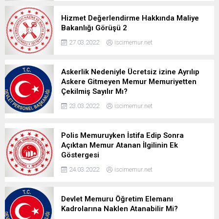
Hizmet Değerlendirme Hakkında Maliye
Bakanlığı Görüşü 2
27.03.2022
iscimemur.net
Askerlik Nedeniyle Ücretsiz izine Ayrılıp
Askere Gitmeyen Memur Memuriyetten
Çekilmiş Sayılır Mı?
23.03.2022
iscimemur.net
Polis Memuruyken İstifa Edip Sonra
Açıktan Memur Atanan İlgilinin Ek
Göstergesi
24.03.2022
iscimemur.net
Devlet Memuru Öğretim Elemanı
Kadrolarına Naklen Atanabilir Mi?