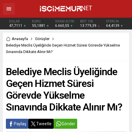
DOLAR
EURO
GRAM ALTIN
BIST 100
STERLİN
47,7111
55,1881
6.660,55
13.779,39
64,4139
Anasayfa
Görüşler
Belediye Meclis Üyeliğinde Geçen Hizmet Süresi Görevde Yükselme
Sınavında Dikkate Alınır Mı?
Belediye Meclis Üyeliğinde
Geçen Hizmet Süresi
Görevde Yükselme
Sınavında Dikkate Alınır Mı?
Paylaş
Tweetle
Gönder