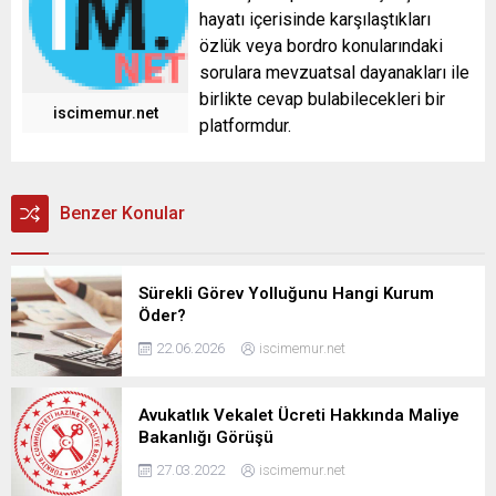
hayatı içerisinde karşılaştıkları
özlük veya bordro konularındaki
sorulara mevzuatsal dayanakları ile
birlikte cevap bulabilecekleri bir
iscimemur.net
platformdur.
Benzer Konular
Sürekli Görev Yolluğunu Hangi Kurum
Öder?
22.06.2026
iscimemur.net
Avukatlık Vekalet Ücreti Hakkında Maliye
Bakanlığı Görüşü
27.03.2022
iscimemur.net