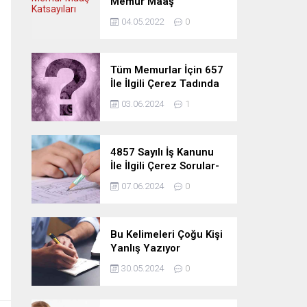
Memur Maaş
Katsayıları
04.05.2022
0
Tüm Memurlar İçin 657
İle İlgili Çerez Tadında
Deneme Sınavı
03.06.2024
1
4857 Sayılı İş Kanunu
İle İlgili Çerez Sorular-
Deneme Sınavı
07.06.2024
0
Bu Kelimeleri Çoğu Kişi
Yanlış Yazıyor
30.05.2024
0