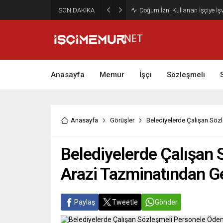
SON DAKİKA
Maktu Mesai Ödemesinde Heye
Anasayfa
Memur
İşçi
Sözleşmeli
Anasayfa
Görüşler
Belediyelerde Çalışan Sözl
Belediyelerde Çalışan
Arazi Tazminatından Gel
Paylaş
Tweetle
Gönder