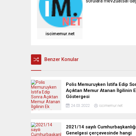
sorulara mevzuatsal daya
iscimemur.net
Benzer Konular
Polis Memuruyken İstifa Edip So
Açıktan Memur Atanan İlgilinin 
Göstergesi
24.03.2022
iscimemur.net
2021/14 sayılı Cumhurbaşkanlığ
Genelgesi çerçevesinde hangi