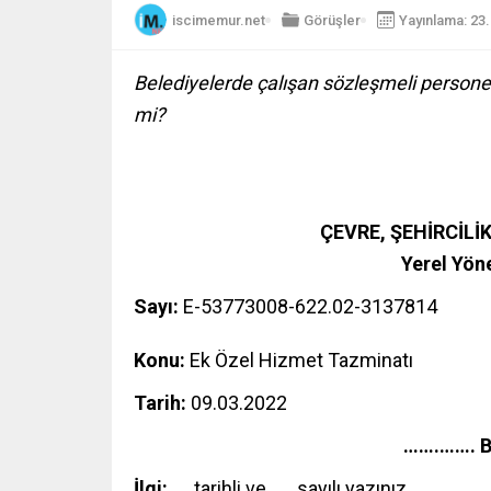
iscimemur.net
Görüşler
Yayınlama: 23
Belediyelerde çalışan sözleşmeli personel
mi?
ÇEVRE, ŞEHİRCİLİK
Yerel Yön
Sayı:
E-53773008-622.02-3137814
Konu:
Ek Özel Hizmet Tazminatı
Tarih:
09.03.2022
…….……. B
İlgi:
…. tarihli ve ….. sayılı yazınız.