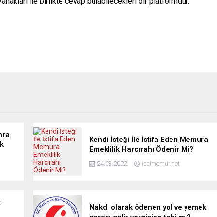
nakları ile birlikte cevap bulabilecekleri bir platformdur.
nra
Kendi İsteği İle İstifa Eden Memura
Ek
Emeklilik Harcırahı Ödenir Mi?
24.03.2022
iscimemur.net
ı
Nakdi olarak ödenen yol ve yemek