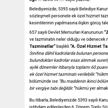
Belediyenizde, 5393 sayılı Belediye Kan
sözleşmeli personele ek özel hizmet t
kesintilerinin yapılmasına ilişkin görüş tal
657 sayılı Devlet Memurları Kanununun
“
ve tazminatın neler olduğu ve ödenecek 
Tazminatlar”
başlıklı
“A. Özel Hizmet Ta
Sınıfına dâhil kadrolarda bulunan persone
bulundukları kadrolar esas alınmak suretiy
aylık dönemler itibarıyla toplamı 60 pu
ek özel hizmet tazminatı verilebilir.”
hükmü
bölümünde ise
“Bu maddenin ikinci bölüm
bir vergiye tabi değildir.”
hükmü yer almakt
Bu itibarla, Belediyenizde 5393 sayılı K
istihdam edilenlerden 6. Dönem Toplu Sö