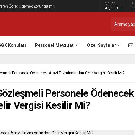
DOLAR
E
t Raporu Dikkate Alınır Mı?
47,7111
5
SGK Konuları
Personel Mevzuatı
Özel Sayfalar
eşmeli Personele Ödenecek Arazi Tazminatından Gelir Vergisi Kesilir Mi?
 Sözleşmeli Personele Ödenecek
ir Vergisi Kesilir Mi?