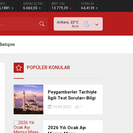
URO
GRAM ALTIN
BIST 100
STERLİN
5,1881
6.660,55
13.779,39
64,4139
Ankara,
22
°C
Açık
İletişim
POPÜLER KONULAR
Peygamberler Tarihiyle
İlgili Test Soruları-Bilgi
Yarışması
19.09.2022
1
2026 Yılı Ocak Ayı