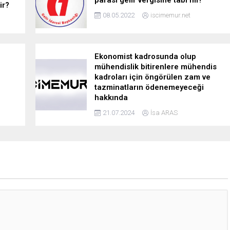
parası gelir vergisine tabi mi?
ir?
08.05.2022
iscimemur.net
Ekonomist kadrosunda olup
mühendislik bitirenlere mühendis
kadroları için öngörülen zam ve
tazminatların ödenemeyeceği
hakkında
21.07.2024
İsa ARAS