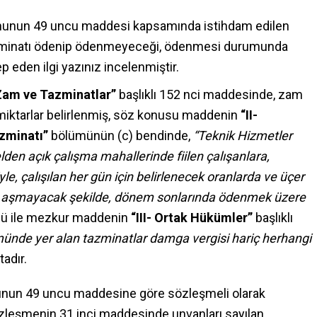
ununun 49 uncu maddesi kapsamında istihdam edilen
azminatı ödenip ödenmeyeceği, ödenmesi durumunda
ep eden ilgi yazınız incelenmiştir.
Zam ve Tazminatlar”
başlıklı 152 nci maddesinde, zam
miktarlar belirlenmiş, söz konusu maddenin
“II-
zminatı”
bölümünün (c) bendinde,
“Teknik Hizmetler
lden açık çalışma mahallerinde fiilen çalışanlara,
le, çalışılan her gün için belirlenecek oranlarda ve üçer
anı aşmayacak şekilde, dönem sonlarında ödenmek üzere
 ile mezkur maddenin
“III- Ortak Hükümler”
başlıklı
ünde yer alan tazminatlar damga vergisi hariç herhangi
adır.
anunun 49 uncu maddesine göre sözleşmeli olarak
zleşmenin 31 inci maddesinde unvanları sayılan