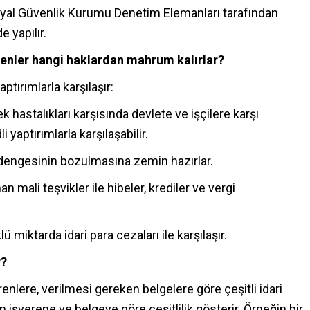
osyal Güvenlik Kurumu Denetim Elemanları tarafından
 yapılır.
verenler hangi haklardan mahrum kalırlar?
aptırımlarla karşılaşır:
 hastalıkları karşısında devlete ve işçilere karşı
 yaptırımlarla karşılaşabilir.
dengesinin bozulmasına zemin hazırlar.
 mali teşvikler ile hibeler, krediler ve vergi
ü miktarda idari para cezaları ile karşılaşır.
r?
verenlere, verilmesi gereken belgelere göre çeşitli idari
 işverene ve belgeye göre çeşitlilik gösterir. Örneğin bir