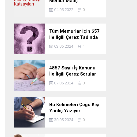
Memur Maaş
Katsayıları
04.05.2022
0
Tüm Memurlar İçin 657
İle İlgili Çerez Tadında
Deneme Sınavı
03.06.2024
1
4857 Sayılı İş Kanunu
İle İlgili Çerez Sorular-
Deneme Sınavı
07.06.2024
0
Bu Kelimeleri Çoğu Kişi
Yanlış Yazıyor
30.05.2024
0