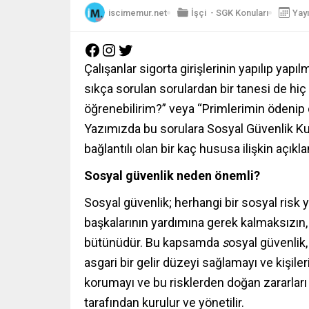
iscimemur.net
İşçi
-
SGK Konuları
Yay
Çalışanlar sigorta girişlerinin yapılıp yap
sıkça sorulan sorulardan bir tanesi de hiç 
öğrenebilirim?” veya “Primlerimin ödenip 
Yazımızda bu sorulara Sosyal Güvenlik Ku
bağlantılı olan bir kaç hususa ilişkin açıkl
Sosyal güvenlik neden önemli?
Sosyal güvenlik; herhangi bir sosyal risk 
başkalarının yardımına gerek kalmaksızın,
bütünüdür. Bu kapsamda
s
osyal güvenlik,
asgari bir gelir düzeyi sağlamayı ve kişile
korumayı ve bu risklerden doğan zararlar
tarafından kurulur ve yönetilir.