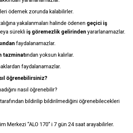
leri ödemek zorunda kalabilirler.
talığına yakalanmaları halinde ödenen
geçici iş
veya sürekli
iş göremezlik gelirinden
yararlanamazlar.
asından
faydalanamazlar.
m
tazminatı
ndan yoksun kalırlar.
bi haklardan faydalanamazlar.
sıl öğrenebilirsiniz?
madığını nasıl öğrenebilir?
tarafından bildirilip bildirilmediğini öğrenebilecekleri
im Merkezi “ALO 170” i 7 gün 24 saat arayabilirler.