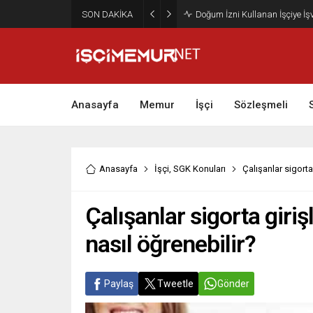
SON DAKİKA
Maktu Mesai Ödemesinde Heye
Anasayfa
Memur
İşçi
Sözleşmeli
Anasayfa
İşçi
,
SGK Konuları
Çalışanlar sigorta
Çalışanlar sigorta giriş
nasıl öğrenebilir?
Paylaş
Tweetle
Gönder