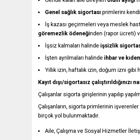
Genel sağlık sigortası
primlerini kendi
İş kazası geçirmeleri veya meslek has
göremezlik ödeneği
nden (rapor ücreti) 
İşsiz kalmaları halinde
işsizlik sigort
İşten ayrılmaları halinde
ihbar ve kıde
Yıllık izin, haftalık izin, doğum izni gi
Kayıt dışı/sigortasız çalıştırıldığınızı na
Çalışanlar sigorta girişlerinin yapılıp yapıl
Çalışanların, sigorta primlerinin işverenler 
birçok yol bulunmaktadır.
Aile, Çalışma ve Sosyal Hizmetler İletiş