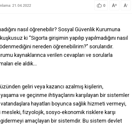
A
A
+
-
ınlama: 21.04.2022
0
ılmadığını nasıl öğrenebilir? Sosyal Güvenlik Kurumuna
kuşkusuz ki “Sigorta girişimin yapılıp yapılmadığını nasıl
ödenmediğini nereden öğrenebilirim?” sorularıdır.
rumu kaynaklarınca verilen cevapları ve sorularla
amaları ele aldık…
yüzünden geliri veya kazancı azalmış kişilerin,
 yaşama ve geçinme ihtiyaçlarını karşılayan bir sistemler
 vatandaşlara hayatları boyunca sağlık hizmeti vermeyi,
ri mesleki, fizyolojik, sosyo-ekonomik risklere karşı
ı gidermeyi amaçlayan bir sistemdir. Bu sistem devlet