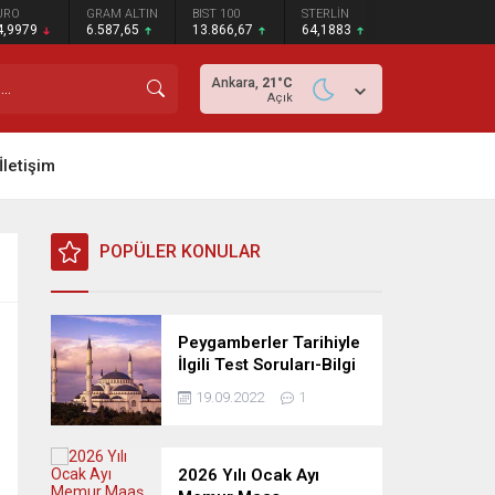
URO
GRAM ALTIN
BIST 100
STERLİN
4,9979
6.587,65
13.866,67
64,1883
Ankara,
21
°C
Açık
İletişim
POPÜLER KONULAR
Peygamberler Tarihiyle
İlgili Test Soruları-Bilgi
Yarışması
19.09.2022
1
2026 Yılı Ocak Ayı