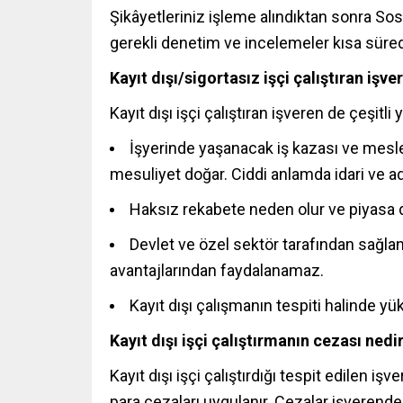
Şikâyetleriniz işleme alındıktan sonra S
gerekli denetim ve incelemeler kısa sürede
Kayıt dışı/sigortasız işçi çalıştıran iş
Kayıt dışı işçi çalıştıran işveren de çeşitli y
İşyerinde yaşanacak iş kazası ve meslek
mesuliyet doğar. Ciddi anlamda idari ve adli
Haksız rekabete neden olur ve piyasa 
Devlet ve özel sektör tarafından sağlanan
avantajlarından faydalanamaz.
Kayıt dışı çalışmanın tespiti halinde yükl
Kayıt dışı işçi çalıştırmanın cezası nedi
Kayıt dışı işçi çalıştırdığı tespit edilen iş
para cezaları uygulanır. Cezalar işverenden