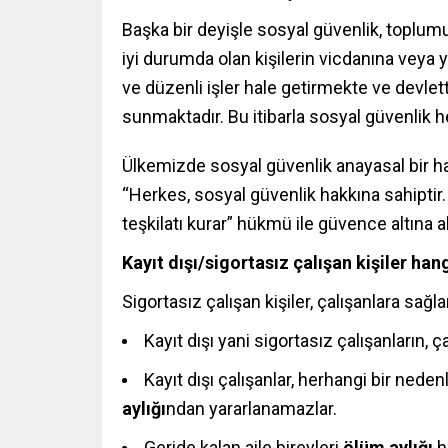
Başka bir deyişle sosyal güvenlik, toplum
iyi durumda olan kişilerin vicdanına vey
ve düzenli işler hale getirmekte ve devlet
sunmaktadır. Bu itibarla sosyal güvenlik h
Ülkemizde sosyal güvenlik anayasal bir h
“Herkes, sosyal güvenlik hakkına sahiptir. 
teşkilatı kurar” hükmü ile güvence altına al
Kayıt dışı/sigortasız çalışan kişiler h
Sigortasız çalışan kişiler, çalışanlara sağ
Kayıt dışı yani sigortasız çalışanların, ç
Kayıt dışı çalışanlar, herhangi bir ned
aylığı
ndan yararlanamazlar.
Geride kalan aile bireyleri
ölüm aylığı
h