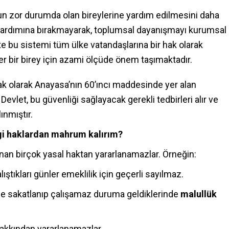
un zor durumda olan bireylerine yardım edilmesini daha
a yardımına bırakmayarak, toplumsal dayanışmayı kurumsal
te bu sistemi tüm ülke vatandaşlarına bir hak olarak
er bir birey için azami ölçüde önem taşımaktadır.
ak olarak Anayasa’nın 60’ıncı maddesinde yer alan
Devlet, bu güvenliği sağlayacak gerekli tedbirleri alır ve
ınmıştır.
angi haklardan mahrum kalırım?
lanan birçok yasal haktan yararlanamazlar. Örneğin:
alıştıkları günler emeklilik için geçerli sayılmaz.
enle sakatlanıp çalışamaz duruma geldiklerinde
malullük
akkından yararlanamazlar.