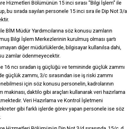
dare Hizmetleri Bölümünün 15 inci sırası “Bilgi İşlem” ile
lup, bu sırada sayılan personele 15 inci sıra ile Dip Not 3/a
ktir.
le BİM Müdür Yardımcılarına söz konusu zamların
muş Bilgi İşlem Merkezlerinin kurulmuş olması şartı
aşımayan diğer müdürlüklerde, bilgisayar kullanılsa dahi,
su zamlar ödenmeyecektir.
ine 16 ncı sıradan iş güçlüğü ve temininde güçlük zammı
nde güçlük zammı, 3/c sırasından ise iş riski zammı
nebilmesi için söz konusu personelin, kadrolarının
em makinası, daktilo gibi araçları kullanarak veri hazırlama
ekmektedir. Veri Hazırlama ve Kontrol İşletmeni
reter gibi farklı işlerde görev yapan personele ise söz
.
İdare Hizmetleri Bölümünün Dip Not 3/d sırasında, 15/c, d