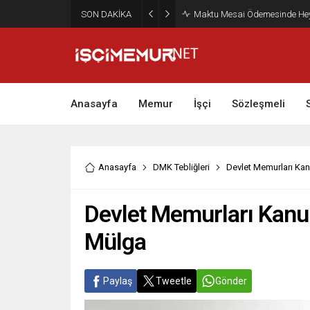
SON DAKİKA
Maktu Mesai Ödemesinde Heye
Anasayfa
Memur
İşçi
Sözleşmeli
Anasayfa
DMK Tebliğleri
Devlet Memurları Kan
Devlet Memurları Kanun
Mülga
Paylaş
Tweetle
Gönder