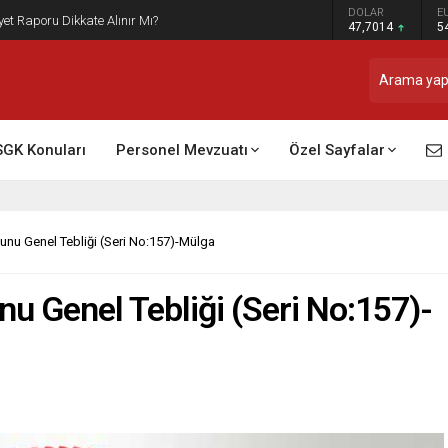
DOLAR
E
t Raporu Dikkate Alınır Mı?
47,7014
5
SGK Konuları
Personel Mevzuatı
Özel Sayfalar
unu Genel Tebliği (Seri No:157)-Mülga
u Genel Tebliği (Seri No:157)-