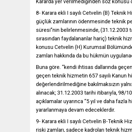
Kararda yer verilmediğinden söz konusu
8- Karara ekli I sayılı Cetvelin (B) Teknik
güçlük zamlarının ödenmesinde teknik per
süresi”nin belirlenmesinde, (31.12.2003 tari
sırasından faydalananlar hariç) teknik hiz
konusu Cetvelin (H) Kurumsal Bölümünde
zamları hakkında da bu hükmün uygulanacağ
Buna göre. “kendi ihtisas dallarında geç
geçen teknik hizmetin 657 sayılı Kanun hük
değerlendirilmediğine bakılmaksızın yalnız
alınacak; 31.12.2003 tarihi itibarıyla, 98/
açıklamalar uyarınca “5 yıl ve daha fazla h
yararlanmaya devam edeceklerdir.
9- Karara ekli I sayılı Cetvelin B-Teknik
riski zamları, sadece kadroları teknik hiz