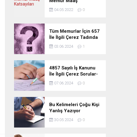
Memur Maaş
Katsayıları
04.05.2022
0
Tüm Memurlar İçin 657
İle İlgili Çerez Tadında
Deneme Sınavı
03.06.2024
1
4857 Sayılı İş Kanunu
İle İlgili Çerez Sorular-
Deneme Sınavı
07.06.2024
0
Bu Kelimeleri Çoğu Kişi
Yanlış Yazıyor
30.05.2024
0