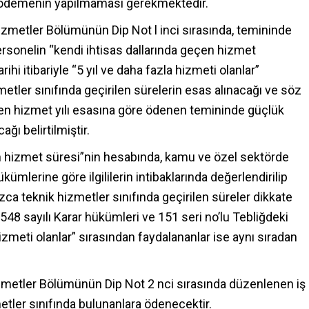
 ödemenin yapılmaması gerekmektedir.
 Hizmetler Bölümünün Dip Not l inci sırasında, temininde
sonelin “kendi ihtisas dallarında geçen hizmet
hi itibariyle “5 yıl ve daha fazla hizmeti olanlar”
metler sınıfında geçirilen sürelerin esas alınacağı ve söz
n hizmet yılı esasına göre ödenen temininde güçlük
ı belirtilmiştir.
en hizmet süresi”nin hesabında, kamu ve özel sektörde
ümlerine göre ilgililerin intibaklarında değerlendirilip
ca teknik hizmetler sınıfında geçirilen süreler dikkate
10548 sayılı Karar hükümleri ve 151 seri no’lu Tebliğdeki
izmeti olanlar” sırasından faydalananlar ise aynı sıradan
 Hizmetler Bölümünün Dip Not 2 nci sırasında düzenlenen iş
metler sınıfında bulunanlara ödenecektir.