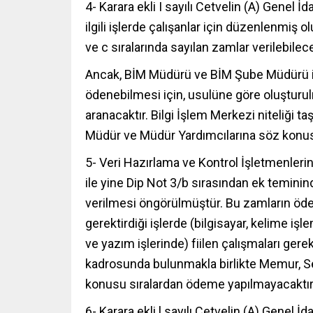
4- Karara ekli I sayılı Cetvelin (A) Genel İ
ilgili işlerde çalışanlar için düzenlenmiş o
ve c sıralarında sayılan zamlar verilebilece
Ancak, BİM Müdürü ve BİM Şube Müdürü i
ödenebilmesi için, usulüne göre oluşturul
aranacaktır. Bilgi İşlem Merkezi niteliği t
Müdür ve Müdür Yardımcılarına söz konu
5- Veri Hazırlama ve Kontrol İşletmenler
ile yine Dip Not 3/b sırasından ek temini
verilmesi öngörülmüştür. Bu zamların öde
gerektirdiği işlerde (bilgisayar, kelime işl
ve yazım işlerinde) fiilen çalışmaları ger
kadrosunda bulunmakla birlikte Memur, Sek
konusu sıralardan ödeme yapılmayacaktır
6- Karara ekli l sayılı Cetvelin (A) Genel 