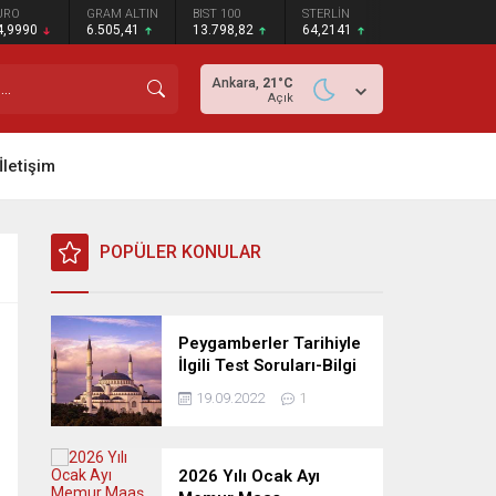
URO
GRAM ALTIN
BIST 100
STERLİN
4,9990
6.505,41
13.798,82
64,2141
Ankara,
21
°C
Açık
İletişim
POPÜLER KONULAR
Peygamberler Tarihiyle
İlgili Test Soruları-Bilgi
Yarışması
19.09.2022
1
2026 Yılı Ocak Ayı