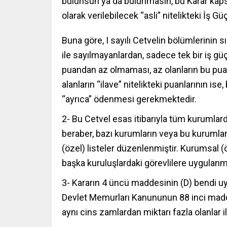
bulunsun ya da bulunmasın, bu Karar kapsa
olarak verilebilecek “asli” nitelikteki İş G
Buna göre, I sayılı Cetvelin bölümlerinin s
ile sayılmayanlardan, sadece tek bir iş 
puandan az olmaması, az olanların bu pua
alanların “ilave” nitelikteki puanlarının i
“ayrıca” ödenmesi gerekmektedir.
2- Bu Cetvel esas itibarıyla tüm kurumlard
beraber, bazı kurumların veya bu kurumlard
(özel) listeler düzenlenmiştir. Kurumsal (
başka kuruluşlardaki görevlilere uygula
3- Kararın 4 üncü maddesinin (D) bendi uya
Devlet Memurları Kanununun 88 inci maddes
aynı cins zamlardan miktarı fazla olanlar i