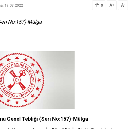
A
A
+
-
a: 19.03.2022
0
Seri No:157)-Mülga
nu Genel Tebliği (Seri No:157)-Mülga