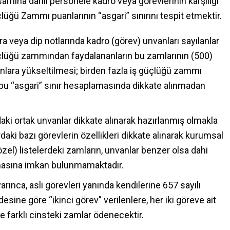
mına dahil personele kadro veya görevlerinin karşılığı
üçlüğü Zammı puanlarının “asgari” sınırını tespit etmektir.
ıra veya dip notlarında kadro (görev) unvanları sayılanlar
güçlüğü zammından faydalananların bu zamlarının (500)
nlara yükseltilmesi; birden fazla iş güçlüğü zammı
se, bu “asgari” sınır hesaplamasında dikkate alınmadan
aki ortak unvanlar dikkate alınarak hazırlanmış olmakla
aki bazı görevlerin özellikleri dikkate alınarak kurumsal
özel) listelerdeki zamların, unvanlar benzer olsa dahi
nmasına imkan bulunmamaktadır.
rınca, asli görevleri yanında kendilerine 657 sayılı
ine göre “ikinci görev” verilenlere, her iki göreve ait
le farklı cinsteki zamlar ödenecektir.