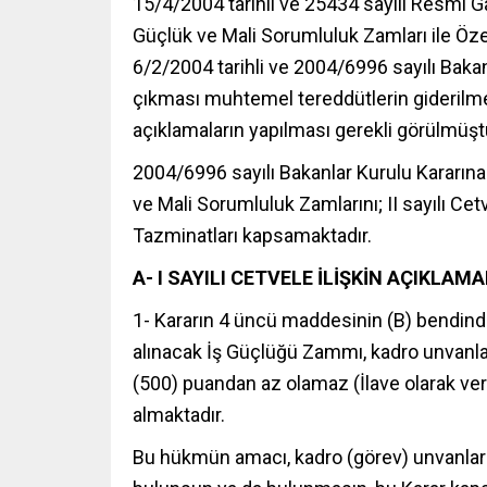
15/4/2004 tarihli ve 25434 sayılı Resmî G
Güçlük ve Mali Sorumluluk Zamları ile Öze
6/2/2004 tarihli ve 2004/6996 sayılı Baka
çıkması muhtemel tereddütlerin giderilme
açıklamaların yapılması gerekli görülmüşt
2004/6996 sayılı Bakanlar Kurulu Kararına e
ve Mali Sorumluluk Zamlarını; II sayılı Cet
Tazminatları kapsamaktadır.
A- I SAYILI CETVELE İLİŞKİN AÇIKLAM
1- Kararın 4 üncü maddesinin (B) bendin
alınacak İş Güçlüğü Zammı, kadro unvanları
(500) puandan az olamaz (İlave olarak ver
almaktadır.
Bu hükmün amacı, kadro (görev) unvanları I