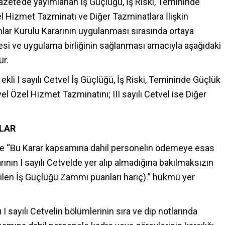
azete’de yayımlanan İş Güçlüğü, İş Riski, Temininde
l Hizmet Tazminatı ve Diğer Tazminatlara İlişkin
nlar Kurulu Kararının uygulanması sırasında ortaya
si ve uygulama birliğinin sağlanması amacıyla aşağıdaki
ür.
kli I sayılı Cetvel İş Güçlüğü, İş Riski, Temininde Güçlük
vel Özel Hizmet Tazminatını; III sayılı Cetvel ise Diğer
ALAR
de “Bu Karar kapsamına dahil personelin ödemeye esas
nın I sayılı Cetvelde yer alıp almadığına bakılmaksızın
ilen İş Güçlüğü Zammı puanları hariç).” hükmü yer
 sayılı Cetvelin bölümlerinin sıra ve dip notlarında