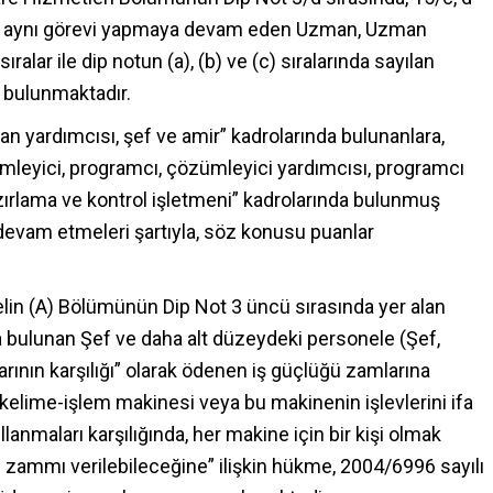
rdan, aynı görevi yapmaya devam eden Uzman, Uzman
ıralar ile dip notun (a), (b) ve (c) sıralarında sayılan
 bulunmaktadır.
yardımcısı, şef ve amir” kadrolarında bulunanlara,
zümleyici, programcı, çözümleyici yardımcısı, programcı
azırlama ve kontrol işletmeni” kadrolarında bulunmuş
devam etmeleri şartıyla, söz konusu puanlar
tvelin (A) Bölümünün Dip Not 3 üncü sırasında yer alan
da bulunan Şef ve daha alt düzeydeki personele (Şef,
arının karşılığı” olarak ödenen iş güçlüğü zamlarına
lı kelime-işlem makinesi veya bu makinenin işlevlerini ifa
lanmaları karşılığında, her makine için bir kişi olmak
 zammı verilebileceğine” ilişkin hükme, 2004/6996 sayılı