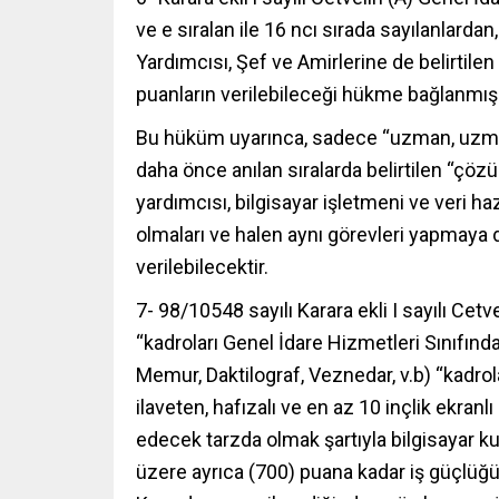
ve e sıralan ile 16 ncı sırada sayılanla
Yardımcısı, Şef ve Amirlerine de belirtilen s
puanların verilebileceği hükme bağlanmış
Bu hüküm uyarınca, sadece “uzman, uzman 
daha önce anılan sıralarda belirtilen “çö
yardımcısı, bilgisayar işletmeni ve veri h
olmaları ve halen aynı görevleri yapmaya 
verilebilecektir.
7- 98/10548 sayılı Karara ekli I sayılı Ce
“kadroları Genel İdare Hizmetleri Sınıfın
Memur, Daktilograf, Veznedar, v.b) “kadrol
ilaveten, hafızalı ve en az 10 inçlik ekran
edecek tarzda olmak şartıyla bilgisayar kul
üzere ayrıca (700) puana kadar iş güçlüğü