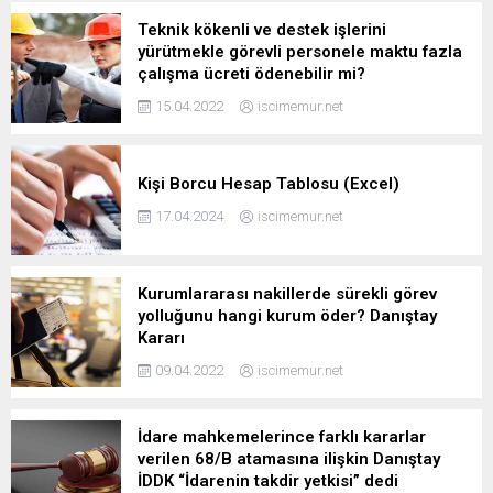
Teknik kökenli ve destek işlerini
yürütmekle görevli personele maktu fazla
çalışma ücreti ödenebilir mi?
15.04.2022
iscimemur.net
Kişi Borcu Hesap Tablosu (Excel)
17.04.2024
iscimemur.net
Kurumlararası nakillerde sürekli görev
yolluğunu hangi kurum öder? Danıştay
Kararı
09.04.2022
iscimemur.net
İdare mahkemelerince farklı kararlar
verilen 68/B atamasına ilişkin Danıştay
İDDK “İdarenin takdir yetkisi” dedi