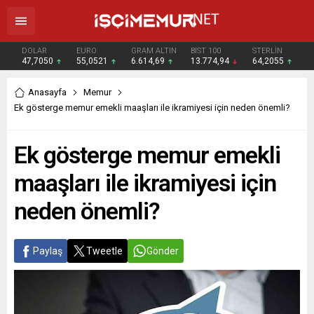
DOLAR
EURO
GRAM ALTIN
BIST 100
STERLİN
47,7050
55,0521
6.614,69
13.774,94
64,2055
Anasayfa
Memur
Ek gösterge memur emekli maaşları ile ikramiyesi için neden önemli?
Ek gösterge memur emekli
maaşları ile ikramiyesi için
neden önemli?
Paylaş
Tweetle
Gönder