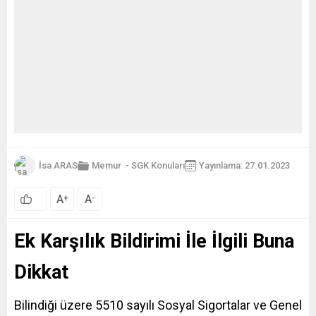
İsa ARAS
Memur
-
SGK Konuları
Yayınlama: 27.01.2023
A
A
+
-
Ek Karşılık Bildirimi İle İlgili Buna
Dikkat
Bilindiği üzere
5510
sayılı Sosyal Sigortalar ve Genel