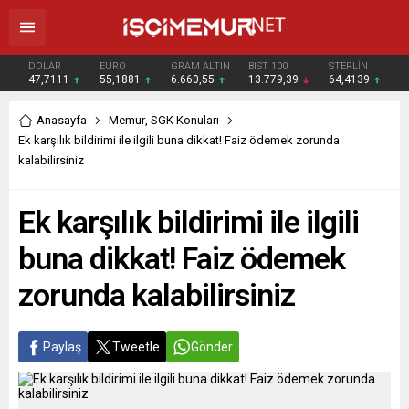
DOLAR
EURO
GRAM ALTIN
BIST 100
STERLİN
47,7111
55,1881
6.660,55
13.779,39
64,4139
Anasayfa
Memur
,
SGK Konuları
Ek karşılık bildirimi ile ilgili buna dikkat! Faiz ödemek zorunda
kalabilirsiniz
Ek karşılık bildirimi ile ilgili
buna dikkat! Faiz ödemek
zorunda kalabilirsiniz
Paylaş
Tweetle
Gönder