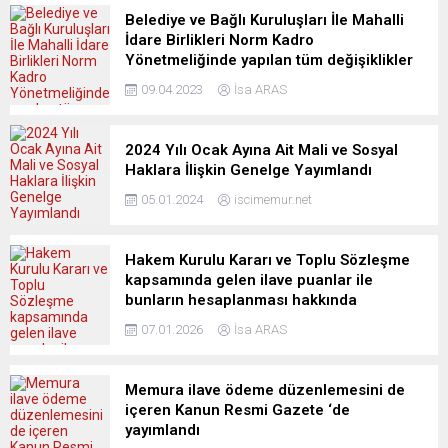
Belediye ve Bağlı Kuruluşları İle Mahalli
İdare Birlikleri Norm Kadro
Yönetmeliğinde yapılan tüm değişiklikler
09.04.2023
İsa ARAS
2024 Yılı Ocak Ayına Ait Mali ve Sosyal
Haklara İlişkin Genelge Yayımlandı
05.01.2024
iscimemur.net
Hakem Kurulu Kararı ve Toplu Sözleşme
kapsamında gelen ilave puanlar ile
bunların hesaplanması hakkında
07.01.2026
İsa ARAS
Memura ilave ödeme düzenlemesini de
içeren Kanun Resmi Gazete ‘de
yayımlandı