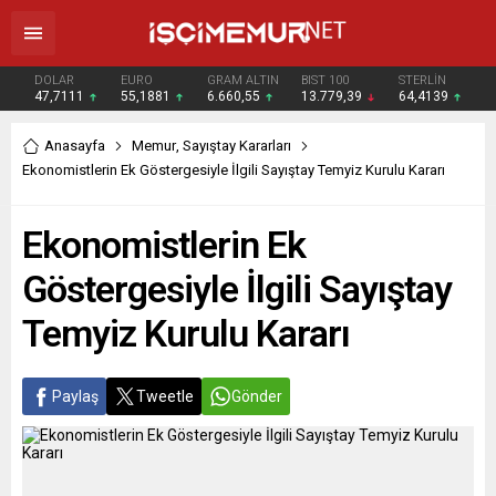
DOLAR
EURO
GRAM ALTIN
BIST 100
STERLİN
47,7111
55,1881
6.660,55
13.779,39
64,4139
Anasayfa
Memur
,
Sayıştay Kararları
Ekonomistlerin Ek Göstergesiyle İlgili Sayıştay Temyiz Kurulu Kararı
Ekonomistlerin Ek
Göstergesiyle İlgili Sayıştay
Temyiz Kurulu Kararı
Paylaş
Tweetle
Gönder