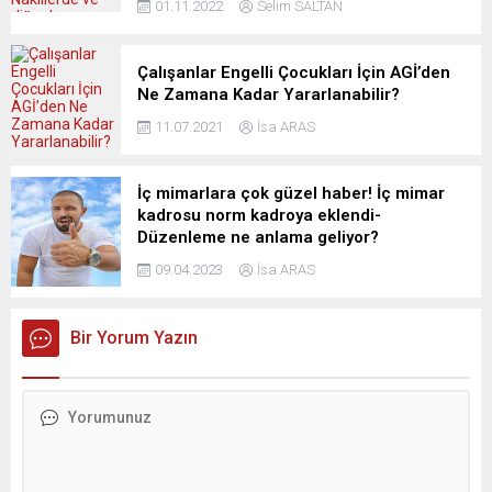
01.11.2022
Selim SALTAN
Çalışanlar Engelli Çocukları İçin AGİ’den
Ne Zamana Kadar Yararlanabilir?
11.07.2021
İsa ARAS
İç mimarlara çok güzel haber! İç mimar
kadrosu norm kadroya eklendi-
Düzenleme ne anlama geliyor?
09.04.2023
İsa ARAS
Bir Yorum Yazın