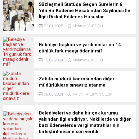
Sözleşmeli Statüde Geçen Sürelerin 8
Yıla Bir Kademe Hesabından Sayılması İle
İlgili Dikkat Edilecek Hususlar
02.01.2025
Mehmet YURDCU
Belediye başkan ve yardımcılarına 14
günlük fark maaşı ödenir mi?
12.02.2024
Mehmet YURDCU
Zabıta müdürü kadrosundan diğer
müdürlüklere sınavsız atanma
08.05.2024
Av. Dr. M. Lamih CELIK
Belediyeleri ve daha bir çok kurumu
yakından ilgilendiriyor. Nakillerde ve diğer
bazı ödemelerde vergi matrahlarının
birleştirilmesine son verildi