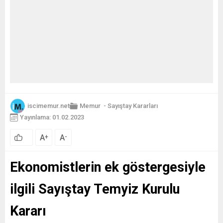
iscimemur.net
Memur
-
Sayıştay Kararları
Yayınlama: 01.02.2023
A
A
+
-
Ekonomistlerin ek göstergesiyle
ilgili Sayıştay Temyiz Kurulu
Kararı