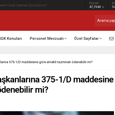
DOLAR
E
t Raporu Dikkate Alınır Mı?
47,7040
5
SGK Konuları
Personel Mevzuatı
Özel Sayfalar
larına 375-1/D maddesine göre emekli tazminatı ödenebilir mi?
başkanlarına 375-1/D maddesine
ödenebilir mi?