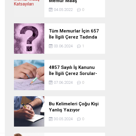
Memur Maaş
Katsayıları
04.05.2022
0
Tüm Memurlar İçin 657
İle İlgili Çerez Tadında
Deneme Sınavı
03.06.2024
1
4857 Sayılı İş Kanunu
İle İlgili Çerez Sorular-
Deneme Sınavı
07.06.2024
0
Bu Kelimeleri Çoğu Kişi
Yanlış Yazıyor
30.05.2024
0