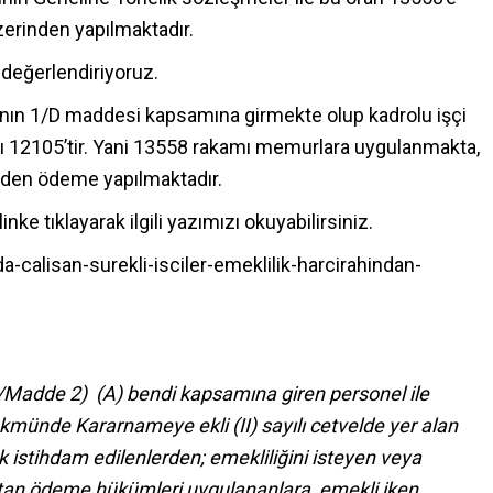
zerinden yapılmaktadır.
 değerlendiriyoruz.
K’nın 1/D maddesi kapsamına girmekte olup kadrolu işçi
mı 12105’tir. Yani 13558 rakamı memurlara uygulanmakta,
nden ödeme yapılmaktadır.
 linke tıklayarak ilgili yazımızı okuyabilirsiniz.
calisan-surekli-isciler-emeklilik-harcirahindan-
/Madde 2) (A) bendi kapsamına giren personel ile
kmünde Kararnameye ekli (II) sayılı cetvelde yer alan
 istihdam edilenlerden; emekliliğini isteyen veya
ptan ödeme hükümleri uygulananlara, emekli iken