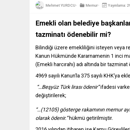
Mehmet YURDCU
Memur
Yayınlama: 2
Emekli olan belediye başkanl
tazminatı ödenebilir mi?
Bilindiği üzere emekliliğini isteyen veya 
Kanun Hükmünde Kararnamenin 1 inci madd
(Emekli harcırahı) adı altında bir tazmina
4969 sayılı Kanun’la 375 sayılı KHK’ya ekl
“…Beşyüz Türk lirası ödenir”
ifadesi vark
değiştirilerek;
“…(12105) gösterge rakamının memur aylık
olarak ödenir.”
hükmü getirilmiştir.
2016 yılından itibaren ise Kamu Görevlile