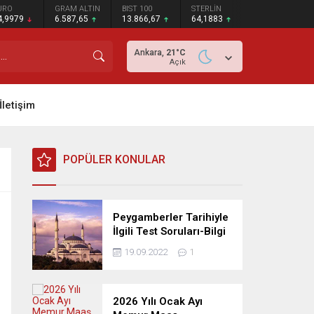
URO
GRAM ALTIN
BIST 100
STERLİN
4,9979
6.587,65
13.866,67
64,1883
Ankara,
21
°C
Açık
İletişim
POPÜLER KONULAR
Peygamberler Tarihiyle
İlgili Test Soruları-Bilgi
Yarışması
19.09.2022
1
2026 Yılı Ocak Ayı