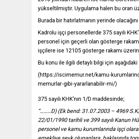
yükseltilmiştir. Uygulama halen bu oran ü
Burada bir hatırlatmanın yerinde olacağını
Kadrolu işçi personellerde 375 sayılı KH
personel için geçerli olan gösterge raka
işçilere ise 12105 gösterge rakamı üzeri
Bu konu ile ilgili detaylı bilgi için aşağıdaki
(
https://iscimemur.net/kamu-kurumlarinda-
memurlar-gibi-yararlanabilir-mi/
)
375 sayılı KHK’nın 1/D maddesinde;
“………D)
(Ek bend: 31.07.2003 – 4969 S.K
22/01/1990 tarihli ve
399
sayılı Kanun Hü
personel ve kamu kurumlarında işçi olarak
emekliye sevk olunanlara, haklarında to