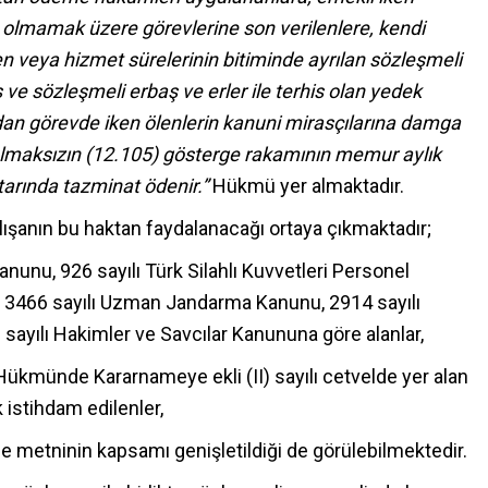
n olmamak üzere görevlerine
son verilenlere, kendi
n veya hizmet sürelerinin bitiminde ayrılan
sözleşmeli
ve sözleşmeli erbaş ve erler
ile terhis olan yedek
an görevde iken ölenlerin kanuni mirasçılarına damga
ulmaksızın (
12.105) gösterge rakamının memur aylık
tarında tazminat ödenir.”
Hükmü yer almaktadır.
ışanın bu haktan faydalanacağı ortaya çıkmaktadır;
Kanunu, 926 sayılı Türk Silahlı Kuvvetleri Personel
 3466 sayılı Uzman Jandarma Kanunu, 2914 sayılı
yılı Hakimler ve Savcılar Kanununa göre alanlar,
 Hükmünde Kararnameye ekli (II) sayılı cetvelde yer alan
 istihdam edilenler,
e metninin kapsamı genişletildiği de görülebilmektedir.