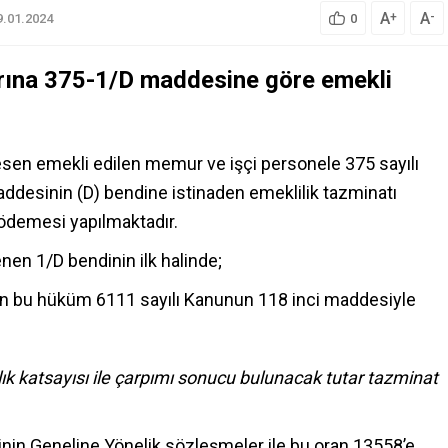
A
A
+
-
9.01.2024
0
arına 375-1/D maddesine göre emekli
resen emekli edilen memur ve işçi personele 375 sayılı
esinin (D) bendine istinaden emeklilik tazminatı
t ödemesi yapılmaktadır.
enen 1/D bendinin ilk halinde;
en bu hüküm 6111 sayılı Kanunun 118 inci maddesiyle
 katsayısı ile çarpımı sonucu bulunacak tutar tazminat
rinin Geneline Yönelik sözleşmeler ile bu oran 13558’e