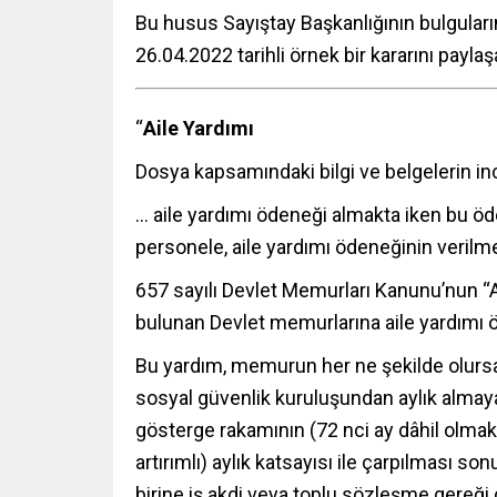
Bu husus Sayıştay Başkanlığının bulguların
26.04.2022 tarihli örnek bir kararını payla
“
Aile Yardımı
Dosya kapsamındaki bilgi ve belgelerin 
… aile yardımı ödeneği almakta iken bu ö
personele, aile yardımı ödeneğinin verilm
657 sayılı Devlet Memurları Kanunu’nun “A
bulunan Devlet memurlarına aile yardımı öd
Bu yardım, memurun her ne şekilde olursa
sosyal güvenlik kuruluşundan aylık almayan
gösterge rakamının (72 nci ay dâhil olmak 
artırımlı) aylık katsayısı ile çarpılması s
birine iş akdi veya toplu sözleşme gereği 