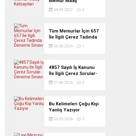
Memur Maaş
Katsayıları
04.05.2022
0
Tüm Memurlar İçin 657
İle İlgili Çerez Tadında
Deneme Sınavı
03.06.2024
1
4857 Sayılı İş Kanunu
İle İlgili Çerez Sorular-
Deneme Sınavı
07.06.2024
0
Bu Kelimeleri Çoğu Kişi
Yanlış Yazıyor
30.05.2024
0