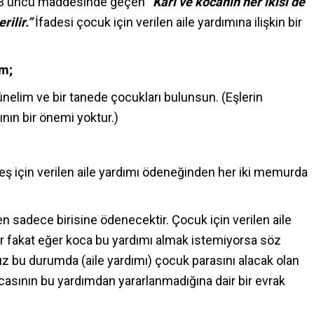
203 üncü maddesinde geçen “
Karı ve kocanın her ikisi de
rilir.”
İfadesi çocuk için verilen aile yardımına ilişkin bir
im;
elim ve bir tanede çocukları bulunsun. (Eşlerin
ının bir önemi yoktur.)
 eş için verilen aile yardımı ödeneğinden her iki memurda
en sadece birisine ödenecektir. Çocuk için verilen aile
ir fakat eğer koca bu yardımı almak istemiyorsa söz
z bu durumda (aile yardımı) çocuk parasını alacak olan
asının bu yardımdan yararlanmadığına dair bir evrak