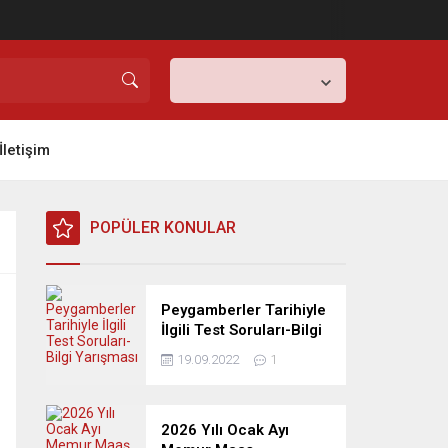
Ankara,
32
°C
Açık
İletişim
POPÜLER KONULAR
Peygamberler Tarihiyle
İlgili Test Soruları-Bilgi
Yarışması
19.09.2022
1
2026 Yılı Ocak Ayı