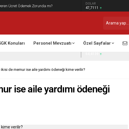
DOLAR
şveren Ücret Ödemek Zorunda mı?
47,7111
EURO
55,1881
GRAM ALTIN
6.660,55
BIST 100
13.779,39
SGK Konuları
Personel Mevzuatı
Özel Sayfalar
STERLİN
64,4139
r ikisi de memur ise aile yardımı ödeneği kime verilir?
mur ise aile yardımı ödeneği