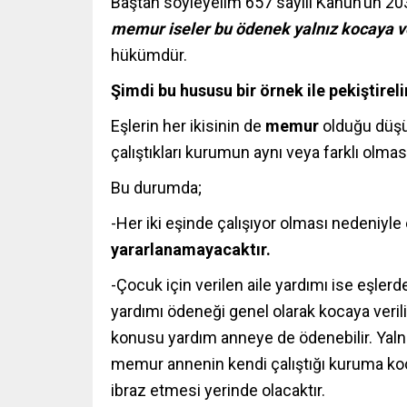
Baştan söyleyelim 657 sayılı Kanun’un 
memur iseler bu ödenek yalnız kocaya ve
hükümdür.
Şimdi bu hususu bir örnek ile pekiştirel
Eşlerin her ikisinin de
memur
olduğu düşün
çalıştıkları kurumun aynı veya farklı olmas
Bu durumda;
-Her iki eşinde çalışıyor olması nedeniyle
yararlanamayacaktır.
-Çocuk için verilen aile yardımı ise eşlerd
yardımı ödeneği genel olarak kocaya veril
konusu yardım anneye de ödenebilir. Yalnı
memur annenin kendi çalıştığı kuruma koc
ibraz etmesi yerinde olacaktır.