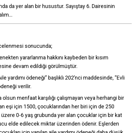
da da yer alan bir husustur. Sayıştay 6. Dairesinin
şalım…
incelenmesi sonucunda;
denekten yararlanma hakkını kaybeden bir kısım
esine devam edildiği görülmüştür.
ile yardımı ödeneği” başlıklı 202’nci maddesinde, “Evli
eneği verilir.
 olsun menfaat karşılığı çalışmayan veya herhangi bir
 eşi için 1500, çocuklarından her biri için de 250
üzere 0-6 yaş grubunda yer alan çocuklar için bir kat
onucu elde edilecek miktar üzerinden ödenir. Eşlerden
çocukları için yapılan aile yardımı ödeneği daha düşük