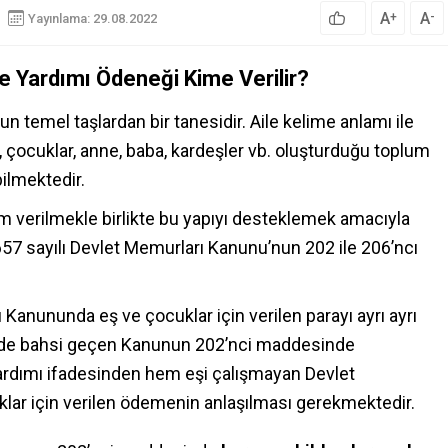
A
A
+
-
Yayınlama: 29.08.2022
le Yardımı Ödeneği Kime Verilir?
n temel taşlardan bir tanesidir. Aile kelime anlamı ile
r, çocuklar, anne, baba, kardeşler vb. oluşturduğu toplum
ilmektedir.
m verilmekle birlikte bu yapıyı desteklemek amacıyla
. 657 sayılı Devlet Memurları Kanunu’nun 202 ile 206’ncı
Kanununda eş ve çocuklar için verilen parayı ayrı ayrı
 de bahsi geçen Kanunun 202’nci maddesinde
ardımı ifadesinden hem eşi çalışmayan Devlet
ar için verilen ödemenin anlaşılması gerekmektedir.