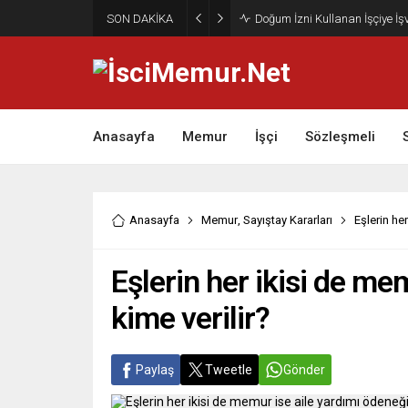
SON DAKİKA
Doğum İzni Kullanan İşçiye İ
Anasayfa
Memur
İşçi
Sözleşmeli
Anasayfa
Memur
,
Sayıştay Kararları
Eşlerin he
Eşlerin her ikisi de me
kime verilir?
Paylaş
Tweetle
Gönder