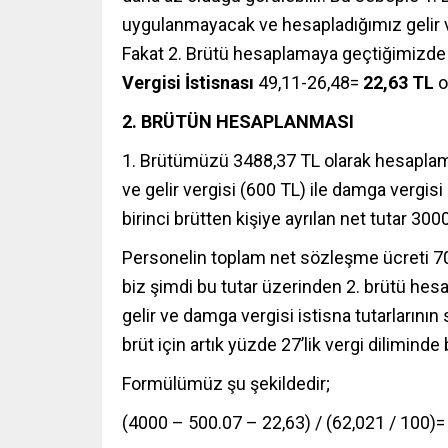
uygulanmayacak ve hesapladığımız gelir ve
Fakat 2. Brütü hesaplamaya geçtiğimizd
Vergisi İstisnası
49,11-26,48=
22,63 TL
o
2. BRÜTÜN HESAPLANMASI
1. Brütümüzü 3488,37 TL olarak hesaplamış
ve gelir vergisi (600 TL) ile damga vergisi 
birinci brütten kişiye ayrılan net tutar 3000
Personelin toplam net sözleşme ücreti 7
biz şimdi bu tutar üzerinden 2. brütü he
gelir ve damga vergisi istisna tutarlarının
brüt için artık yüzde 27’lik vergi dilimi
Formülümüz şu şekildedir;
(4000 – 500.07 – 22,63) / (62,021 / 100)