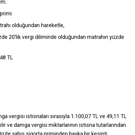
ım.
primi
trahı olduğundan hareketle,
üzde 20’lik vergi diliminde olduğundan matrahın yüzde
,48 TL
ga vergisi istisnaları sırasıyla 1.100,07 TL ve 49,11 TL
lir ve damga vergisi miktarlarının istisna tutarlarından
Brüte şahıs sigorta priminden başka bir kesinti