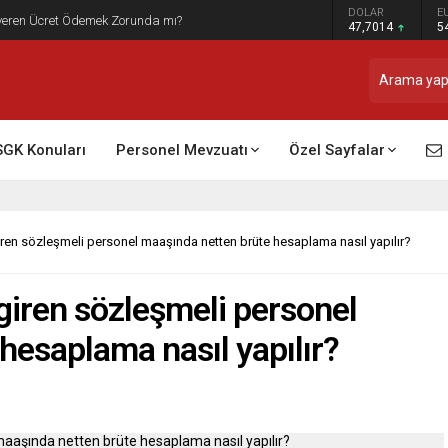
DOLAR
E
t Raporu Dikkate Alınır Mı?
47,7014
5
SGK Konuları
Personel Mevzuatı
Özel Sayfalar
e giren sözleşmeli personel maaşında netten brüte hesaplama nasıl yapılır?
e giren sözleşmeli personel
hesaplama nasıl yapılır?