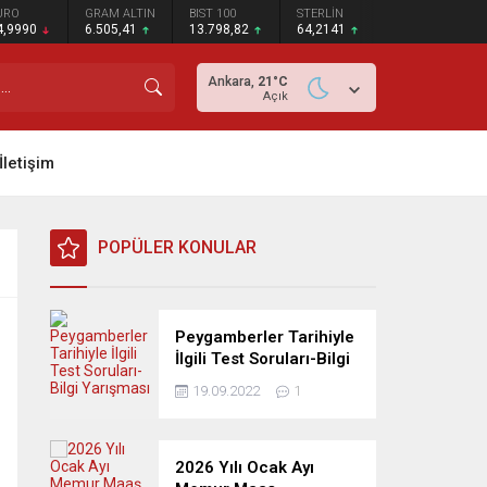
URO
GRAM ALTIN
BIST 100
STERLİN
4,9990
6.505,41
13.798,82
64,2141
Ankara,
21
°C
Açık
İletişim
POPÜLER KONULAR
Peygamberler Tarihiyle
İlgili Test Soruları-Bilgi
Yarışması
19.09.2022
1
2026 Yılı Ocak Ayı