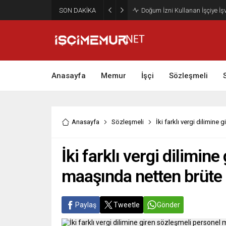
SON DAKİKA
Maktu Mesai Ödemesinde Heye
Anasayfa
Memur
İşçi
Sözleşmeli
Anasayfa
Sözleşmeli
İki farklı vergi dilimin
İki farklı vergi dilimin
maaşında netten brüte 
Paylaş
Tweetle
Gönder