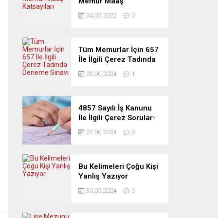
Memur Maaş
Katsayıları
04.05.2022
0
Tüm Memurlar İçin 657
İle İlgili Çerez Tadında
Deneme Sınavı
03.06.2024
1
4857 Sayılı İş Kanunu
İle İlgili Çerez Sorular-
Deneme Sınavı
07.06.2024
0
Bu Kelimeleri Çoğu Kişi
Yanlış Yazıyor
30.05.2024
0