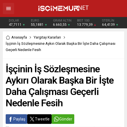
DOLAR
EURO
GRAM ALTIN
BIST 100
STERLİN
47,7111
55,1881
6.660,55
13.779,39
64,4139
Anasayfa
Yargıtay Kararları
İşçinin İş Sözleşmesine Aykırı Olarak Başka Bir İşte Daha Çalışması
Geçerli Nedenle Fesih
İşçinin İş Sözleşmesine
Aykırı Olarak Başka Bir İşte
Daha Çalışması Geçerli
Nedenle Fesih
Paylaş
Tweetle
Gönder