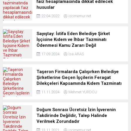
faiz hesaplamasında dikkat edilecek
hususlar
22.04.2022
iscimemur.net
Sayıştay: İstifa Eden Belediye Şirket
İşçisine Kıdem ve İhbar Tazminatı
Ödenmesi Kamu Zararı Değil
17.09.2024
İsa ARAS
Taşeron Firmalarda Çalışırken Belediye
Şirketlerine Geçen İşçilerin Feragat
Dilekçeleri Kapsamında Kıdem Tazminatı
11.11.2024
Mehmet YURDCU
Doğum Sonrası Ücretsiz İzin İşverenin
Takdirinde Değildir, Talep Halinde
Verilmek Zorundadır
13.11.2021
iscimemur.net