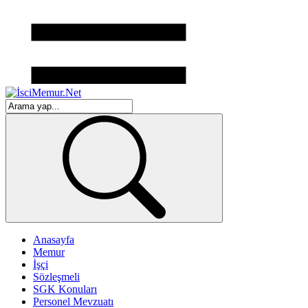
Anasayfa
Memur
İşçi
Sözleşmeli
SGK Konuları
Personel Mevzuatı