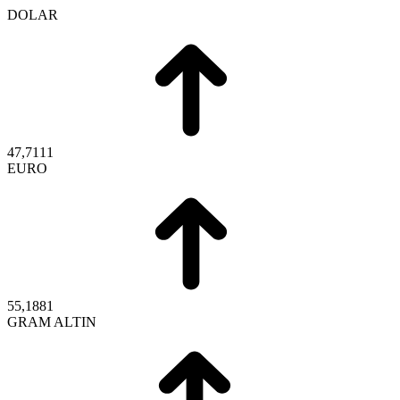
DOLAR
47,7111
EURO
55,1881
GRAM ALTIN