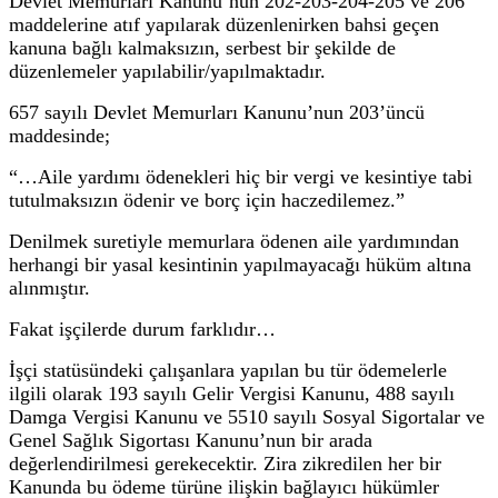
Devlet Memurları Kanunu’nun 202-203-204-205 ve 206
maddelerine atıf yapılarak düzenlenirken bahsi geçen
kanuna bağlı kalmaksızın, serbest bir şekilde de
düzenlemeler yapılabilir/yapılmaktadır.
657 sayılı Devlet Memurları Kanunu’nun 203’üncü
maddesinde;
“…Aile yardımı ödenekleri hiç bir vergi ve kesintiye tabi
tutulmaksızın ödenir ve borç için haczedilemez.”
Denilmek suretiyle memurlara ödenen aile yardımından
herhangi bir yasal kesintinin yapılmayacağı hüküm altına
alınmıştır.
Fakat işçilerde durum farklıdır…
İşçi statüsündeki çalışanlara yapılan bu tür ödemelerle
ilgili olarak 193 sayılı Gelir Vergisi Kanunu, 488 sayılı
Damga Vergisi Kanunu ve 5510 sayılı Sosyal Sigortalar ve
Genel Sağlık Sigortası Kanunu’nun bir arada
değerlendirilmesi gerekecektir. Zira zikredilen her bir
Kanunda bu ödeme türüne ilişkin bağlayıcı hükümler