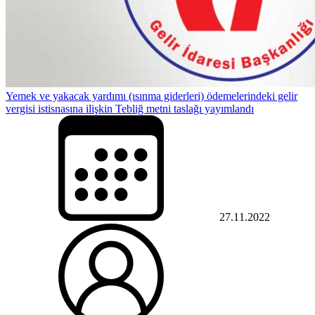
Yemek ve yakacak yardımı (ısınma giderleri) ödemelerindeki gelir
vergisi istisnasına ilişkin Tebliğ metni taslağı yayımlandı
27.11.2022