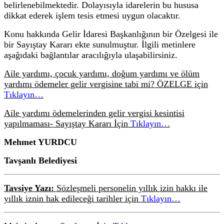
belirlenebilmektedir. Dolayısıyla idarelerin bu hususa
dikkat ederek işlem tesis etmesi uygun olacaktır.
Konu hakkında Gelir İdaresi Başkanlığının bir Özelgesi ile
bir Sayıştay Kararı ekte sunulmuştur. İlgili metinlere
aşağıdaki bağlantılar aracılığıyla ulaşabilirsiniz.
Aile yardımı, çocuk yardımı, doğum yardımı ve ölüm
yardımı ödemeler gelir vergisine tabi mi? ÖZELGE için
Tıklayın…
Aile yardımı ödemelerinden gelir vergisi kesintisi
yapılmaması- Sayıştay Kararı İçin
Tıklayın…
Mehmet YURDCU
Tavşanlı Belediyesi
Tavsiye Yazı:
Sözleşmeli personelin yıllık izin hakkı ile
yıllık iznin hak edileceği tarihler için
Tıklayın…