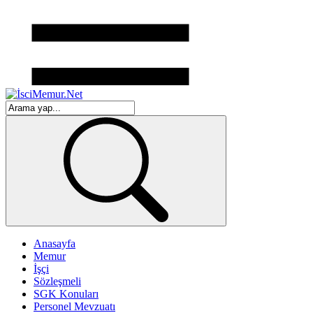
Anasayfa
Memur
İşçi
Sözleşmeli
SGK Konuları
Personel Mevzuatı