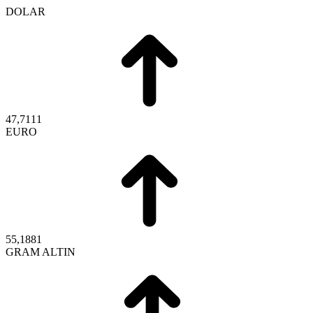
DOLAR
47,7111
EURO
55,1881
GRAM ALTIN