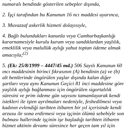
numaralı bendinde gösterilen sebepler dışında,
2. İşçi tarafından bu Kanunun 16 ncı maddesi uyarınca,
3. Muvazzaf askerlik hizmeti dolayısıyle,
4. Bağlı bulundukları kanunla veya Cumhurbaşkanlığı
kararnamesiyle kurulu kurum veya sandıklardan yaşlılık,
emeklilik veya malullük aylığı yahut toptan ödeme almak
(2)
amacıyla;
5.
(Ek: 25/8/1999 – 4447/45 md.)
506 Sayılı Kanunun 60
ıncı maddesinin birinci fıkrasının (A) bendinin (a) ve (b)
alt bentlerinde öngörülen yaşlar dışında kalan diğer
şartları veya aynı Kanunun Geçici 81 inci maddesine göre
yaşlılık aylığı bağlanması için öngörülen sigortalılık
süresini ve prim ödeme gün sayısını tamamlayarak kendi
istekleri ile işten ayrılmaları nedeniyle, feshedilmesi veya
kadının evlendiği tarihten itibaren bir yıl içerisinde kendi
arzusu ile sona erdirmesi veya işçinin ölümü sebebiyle son
bulması hallerinde işçinin işe başladığı tarihten itibaren
hizmet aktinin devamı süresince her geçen tam yıl için