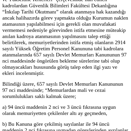
kadrolardan Güvenlik Bilimleri Fakültesi Dekanlığına
“İnkılap Tarihi Okutmanı” olarak atanmaya hak kazandığı
ancak halihazırda görev yapmakta olduğu Kurumun naklen
atamasının yapılabilmesi için gerekli olan muvafakati
vermemesi nedeniyle görevinden istifa etmesine müteakip
anılan kadroya atanmasının yapılmasını talep ettiği
belirtilerek, memuriyetlerinden istifa etmiş olanların 2914
sayılı Yüksek Öğretim Personel Kanununa tabi kadrolara
atanmalarında 657 sayılı Devlet Memurları Kanununun 97
nci maddesinde öngörülen bekleme sürelerine tabi olup
olmayacakları hususunda görüş talep eden ilgi yazı ve
ekleri incelenmiştir.
Bilindiği üzere, 657 sayılı Devlet Memurları Kanununun
97 nci maddesinde; “Memurlardan mali ve cezai
sorumlulukları saklı kalmak üzere;
a) 94 üncü maddenin 2 nci ve 3 üncü fıkrasına uygun
olarak memuriyetten çekilenler altı ay geçmeden,
b) Bu Kanuna göre çekilmiş sayılanlar ile 94 üncü
maddenin 2 nci fıkrasına uymadan görevlerinden ayrılanlar