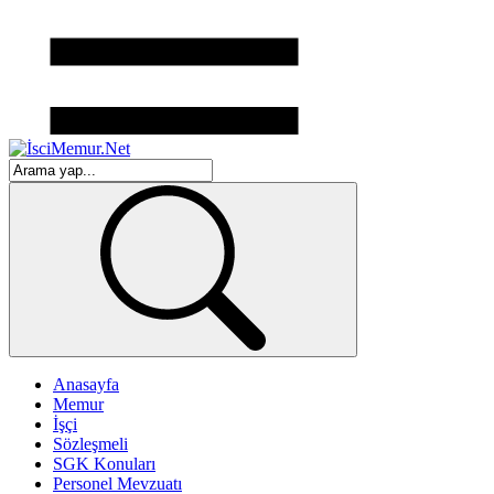
Anasayfa
Memur
İşçi
Sözleşmeli
SGK Konuları
Personel Mevzuatı