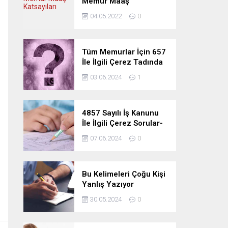
Memur Maaş
Katsayıları
04.05.2022
0
Tüm Memurlar İçin 657
İle İlgili Çerez Tadında
Deneme Sınavı
03.06.2024
1
4857 Sayılı İş Kanunu
İle İlgili Çerez Sorular-
Deneme Sınavı
07.06.2024
0
Bu Kelimeleri Çoğu Kişi
Yanlış Yazıyor
30.05.2024
0