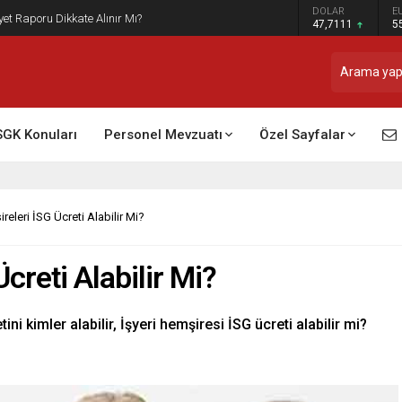
DOLAR
E
t Raporu Dikkate Alınır Mı?
47,7111
5
SGK Konuları
Personel Mevzuatı
Özel Sayfalar
releri İSG Ücreti Alabilir Mi?
creti Alabilir Mi?
ini kimler alabilir, İşyeri hemşiresi İSG ücreti alabilir mi?