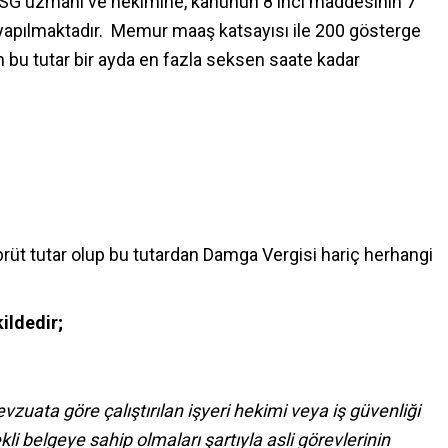
İSG uzmanı ve hekimine, kanunun 8 inci maddesinin 7
 yapılmaktadır. Memur maaş katsayısı ile 200 gösterge
 bu tutar bir ayda en fazla seksen saate kadar
üt tutar olup bu tutardan Damga Vergisi hariç herhangi
ildedir;
vzuata göre çalıştırılan işyeri hekimi veya iş güvenliği
li belgeye sahip olmaları şartıyla asli görevlerinin