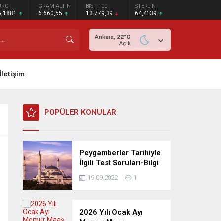
URO
GRAM ALTIN
BIST 100
STERLİN
5,1881
6.660,55
13.779,39
64,4139
Ankara,
22
°C
Açık
İletişim
POPÜLER KONULAR
Peygamberler Tarihiyle
İlgili Test Soruları-Bilgi
Yarışması
19.09.2022
1
2026 Yılı Ocak Ayı