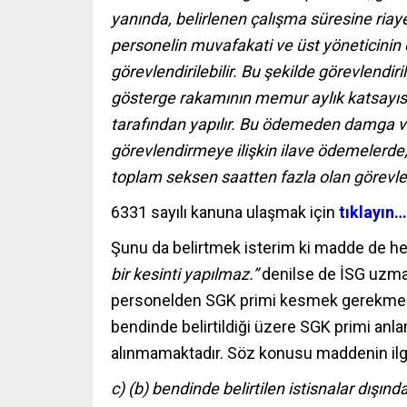
yanında, belirlenen çalışma süresine riay
personelin muvafakati ve üst yöneticinin 
görevlendirilebilir. Bu şekilde görevlendir
gösterge rakamının memur aylık katsayısı
tarafından yapılır. Bu ödemeden damga ve
görevlendirmeye ilişkin ilave ödemelerde,
toplam seksen saatten fazla olan görevle
6331 sayılı kanuna ulaşmak için
tıklayın…
Şunu da belirtmek isterim ki madde de h
bir kesinti yapılmaz.”
denilse de İSG uzman
personelden SGK primi kesmek gerekmekte
bendinde belirtildiği üzere SGK primi anl
alınmamaktadır. Söz konusu maddenin ilgil
c) (b) bendinde belirtilen istisnalar dışın