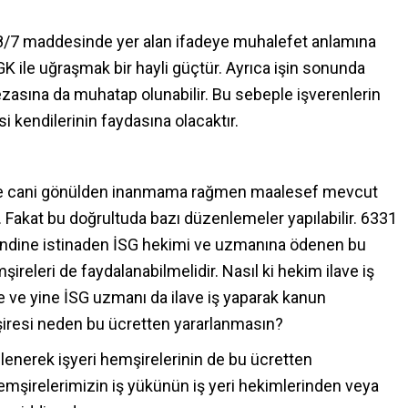
 8/7 maddesinde yer alan ifadeye muhalefet anlamına
 SGK ile uğraşmak bir hayli güçtür. Ayrıca işin sonunda
cezasına da muhatap olunabilir. Bu sebeple işverenlerin
endilerinin faydasına olacaktır.
iğine cani gönülden inanmama rağmen maalesef mevcut
akat bu doğrultuda bazı düzenlemeler yapılabilir. 6331
bendine istinaden İSG hekimi ve uzmanına ödenen bu
şireleri de faydalanabilmelidir. Nasıl ki hekim ilave iş
e ve yine İSG uzmanı da ilave iş yaparak kanun
mşiresi neden bu ücretten yararlanmasın?
enerek işyeri hemşirelerinin de bu ücretten
hemşirelerimizin iş yükünün iş yeri hekimlerinden veya