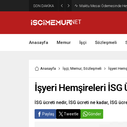
SON DAKİKA
Maktu Mesai Ödemesinde Heye
Anasayfa
Memur
İşçi
Sözleşmeli
Anasayfa
İşçi
,
Memur
,
Sözleşmeli
İşyeri Hemşi
İşyeri Hemşireleri İSG Ü
İSG ücreti nedir, İSG ücreti ne kadar, İSG ücret
Paylaş
Tweetle
Gönder