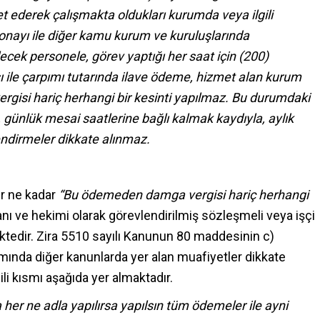
et ederek çalışmakta oldukları kurumda veya ilgili
onayı ile diğer kamu kurum ve kuruluşlarında
ilecek personele, görev yaptığı her saat için (200)
 ile çarpımı tutarında ilave ödeme, hizmet alan kurum
rgisi hariç herhangi bir kesinti yapılmaz. Bu durumdaki
 günlük mesai saatlerine bağlı kalmak kaydıyla, aylık
ndirmeler dikkate alınmaz.
er ne kadar
“Bu ödemeden damga vergisi hariç herhangi
ı ve hekimi olarak görevlendirilmiş sözleşmeli veya işçi
dir. Zira 5510 sayılı Kanunun 80 maddesinin c)
amında diğer kanunlarda yer alan muafiyetler dikkate
i kısmı aşağıda yer almaktadır.
da her ne adla yapılırsa yapılsın tüm ödemeler ile ayni