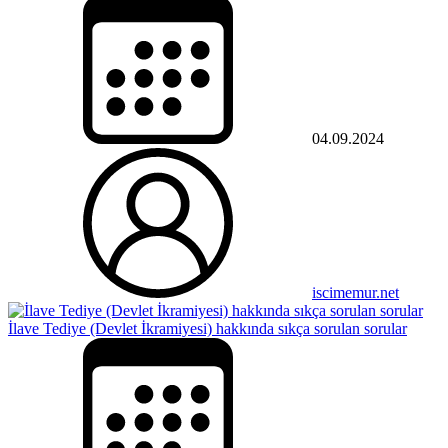
04.09.2024
iscimemur.net
İlave Tediye (Devlet İkramiyesi) hakkında sıkça sorulan sorular