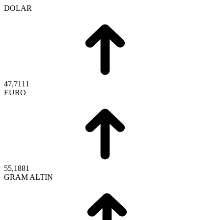
DOLAR
47,7111
EURO
55,1881
GRAM ALTIN