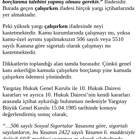
borçlanma talebini yapmış olması gerekir.”
İfadesidir.
Burada geçen
çalışırken
ifadesi birçok yargı içtihatlarında
yer almaktadır.
Peki yüksek yargı
çalışırken
ifadesinde neyi
kastetmektedir. Kamu kurumlarında çalışmayı mı, yoksa
kamu-özel ayrımı yapılmaksızın 506 sayılı veya 5510
sayılı Kanuna göre sigortalı olarak çalışmayı mı
kastetmektedir.
Dikkatlerin toplandığı alan tamda burasıdır. Çünkü genel
kanı askerliğin kamuda çalışırken borçlanıp yine kamuda
çalışırken ödemesi yönündedir.
Yargıtay Hukuk Genel Kurulu ile 10. Hukuk Dairesi
kararları ve ayrıca 10. Hukuk Dairesi’nin kendi kararları
arasında içtihat aykırılığı bulunması nedeniyle Yargıtay
Büyük Genel Kurulu 15.04.1985 tarihinde konuyu
değerlendirmiş sonuç olarak;
“…506 sayılı Sosyal Sigortalar Yasasına göre, sigortalı
sayılanların, bu Yasanın 2422 sayılı Yasanın 6. maddesiyle
değişik 60/F maddesi uyarınca er olarak silahaltında