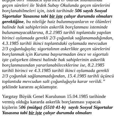
geçen süreleri ile Yedek Subay Okulunda geçen sürelerini
borçlanabilmeleri için, istek tarihinde
506 sayılı Sosyal
Sigortalar Yasasına tabi
bir işte
çalışır durumda olmaları
gerektiğine
, bu niteliğe haiz bulunmayanların ve ölümleri
halinde hak sahiplerinin askerlik borçlanması isteminde
bulunamayacaklarına, 8.2.1985 tarihli toplantıda yapılan
birinci oylamada gerekli 2/3 çoğunluk sağlanamadığından,
4.3.1985 tarihli ikinci toplantıdaki oylamada mevcudun
2/3 çoğunluğuyla; sigortalının askerlikte geçen sürelerini
borçlanmak için Kuruma başvurmadan önce ve sigortalı
işte çalışırken ölmesi halinde hak sahiplerinin askerlik
borçlanmasından yararlanabileceklerine ise, 8.2.1985
tarihli birinci ve 4.3.1985 tarihli ikinci oylamada gerekli
2/3 çoğunluk sağlanamadığından, 15.4.1985 tarihli üçüncü
toplantıda mevcudun salt çoğunluğuyla karar verildi.”
şeklinde kararını açıklamıştır.
Yargıtay Büyük Genel Kurulunun 15.04.1985 tarihinde
vermiş olduğu kararda askerlik borçlanması yapacak
kişilerin 5
06 (mülga) (5510 41-b) sayılı Sosyal Sigortalar
Yasasına tabi
bir işte
çalışır durumda olmaları