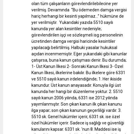
olan tüm çalışanların görevlendirilebilecine yer
verilmiş. Devamında “Bu ödemeden damga vergisi
hariç herhangi bir kesinti yapılmaz…” hükmüne de
yer verilmiştir. Yukarıdaki yazıda 5510 sayılı
kanunda yer alan kesintiler nedeniyle;
görevlendirilen işçi ve sözleşmeli isg personelinin
ücretinden damga vergisi haricinde kesintiler
yapılacağı belirtilmiş.
Halbuki yasalar hukuksal
açıdan incenmemiştir.
Eğer yukarıdaki gibi kanunlar
çatışırsa, buna kanun çatışması denir. Bu durumda;
1- Üst Kanun İlkesi
2- Sonraki Kanun Ilkesi
3- Özel
Kanun İlkesi, ilkelerine bakılır.
Bu ilkelere göre 6331
ve 5510 sayılı kanun irdelendiğinde;
1. Her ikiside
kanundur. Üst kanun anayasadır. Konuyla ilgi üst
kanunda her hangi bir düzenleme yoktur.
2. 5510
sayılı kanun 2006 yılında, 6331 ise 2012 yılında
yayımlanmıştır. Son çıkan kanun ilk çıkan kanunu
ilga yapar; son çıkan kanunun geçerliliği vardır.
3.
5510 sk. Genel hükümler içerir, 6331 sk. ise özel
özel hükümler içerir. Sadece iş sağlığı ve güvenliği
kanularını kapsar. 6331 sk. ‘nun 8. Maddesi ise iş