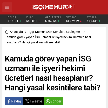
DOLAR
EURO
GRAM ALTIN
BIST 100
STERLİN
47,7111
55,1881
6.660,55
13.779,39
64,4139
Anasayfa
İşçi
,
Memur
,
SGK Konuları
,
Sözleşmeli
Kamuda görev yapan İSG uzmanı ile işyeri hekimi ücretleri nasıl
hesaplanır? Hangi yasal kesintilere tabi?
Kamuda görev yapan İSG
uzmanı ile işyeri hekimi
ücretleri nasıl hesaplanır?
Hangi yasal kesintilere tabi?
Paylaş
Tweetle
Gönder