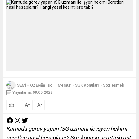
SEMİH OZER
İşçi
-
Memur
-
SGK Konuları
-
Sözleşmeli
Yayınlama: 09.05.2022
A
A
+
-
Kamuda görev yapan İSG uzmanı ile işyeri hekimi
ücretleri nasıl hesaplanır? Söz konusu ücretteki üst