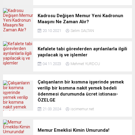
Kadrosu Değişen Memur Yeni Kadronun
Maaşını Ne Zaman Alır?
20.10.2021
Selim SALTAN
Kefalete tabi görevlerden ayrılanlarla ilgili
yapılacak iş ve işlemler
04.11.2023
Mehmet YURDCU
Çalışanların bir kısmına işyerinde yemek
verilip bir kısmına nakit yemek bedeli
ödenmesi durumunda ücret istisnası-
ÖZELGE
21.03.2024
iscimemur.net
Memur Emeklisi Kimin Umurunda!