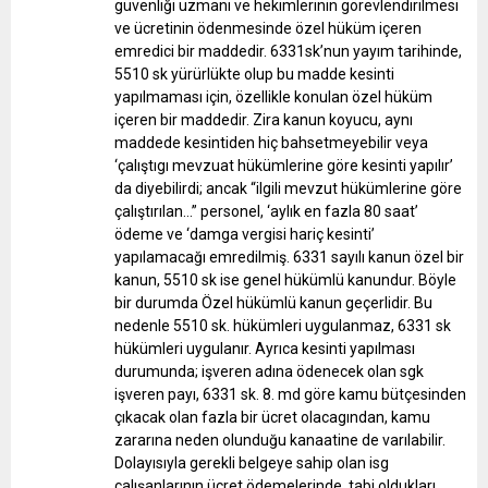
güvenliği uzmanı ve hekimlerinin görevlendirilmesi
ve ücretinin ödenmesinde özel hüküm içeren
emredici bir maddedir. 6331sk’nun yayım tarihinde,
5510 sk yürürlükte olup bu madde kesinti
yapılmaması için, özellikle konulan özel hüküm
içeren bir maddedir. Zira kanun koyucu, aynı
maddede kesintiden hiç bahsetmeyebilir veya
‘çalıştıgı mevzuat hükümlerine göre kesinti yapılır’
da diyebilirdi; ancak “ilgili mevzut hükümlerine göre
çalıştırılan…” personel, ‘aylık en fazla 80 saat’
ödeme ve ‘damga vergisi hariç kesinti’
yapılamacağı emredilmiş. 6331 sayılı kanun özel bir
kanun, 5510 sk ise genel hükümlü kanundur. Böyle
bir durumda Özel hükümlü kanun geçerlidir. Bu
nedenle 5510 sk. hükümleri uygulanmaz, 6331 sk
hükümleri uygulanır.
Ayrıca kesinti yapılması
durumunda; işveren adına ödenecek olan sgk
işveren payı, 6331 sk. 8. md göre kamu bütçesinden
çıkacak olan fazla bir ücret olacagından, kamu
zararına neden olunduğu kanaatine de varılabilir.
Dolayısıyla gerekli belgeye sahip olan isg
çalışanlarının ücret ödemelerinde, tabi oldukları