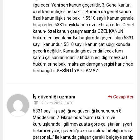
ilga eder. Yani son kanun geçerlidir. 3. Genel kanun
özel kanun ilişkisine bakılır. Burada da genel kanun
özel kanun ilişkisine bakılır. 5510 sayılı kanun genele
hitap eder. 6331 sayılı kanun özele hitap eder. Genel
kanun- özel kanun çatışmasında ÖZEL KANUN
hükümleri uygulanır. Bu baglamda geçerli olan 6331
sayılı kanundur. 5510 sayılı kanun çatışdığı konuda
geçerli değildir. Kamuda görevlendirilecek tüm
kamu çalışanlarından, istihdam edildiği mevzuat
hükümlerine bakılmaksızın damga vergisi haricinde
herhangi bir KESİNTİ YAPILAMAZ.
İş güvenliği uzmanı
Cevap Ver
12 Ekim 2022, 04:31
6331 sayılı iş sağlığı ve güvenliği kunununun 8.
Maddesinin 7. Fıkrasında;
“Kamu kurum ve
kuruluşlarında ilgili mevzuata göre çalıştırılan işyeri
hekimi veya iş güvenliği uzmanı olma niteliğini haiz
personel…” ile kamuda çalışan gerekli belgeye sahip