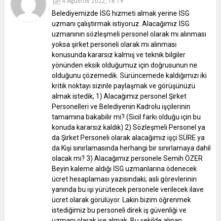
4 Ağustos 2022, 16:19
Belediyemizde İSG hizmeti almak yerine İSG
uzmanı çalıştırmak istiyoruz. Alacağımız İSG
uzmanının sözleşmeli personel olarak mı alınması
yoksa şirket personeli olarak mı alınması
konusunda kararsız kalmış ve teknik bilgiler
yönünden eksik olduğumuz için doğrusunun ne
olduğunu çözemedik.
Sürüncemede kaldığımızı iki
kritik noktayı sizinle paylaşmak ve görüşünüzü
almak istedik;
1) Alacağımız personel Şirket
Personelleri ve Belediyenin Kadrolu işçilerinin
tamamına bakabilir mi? (Sicil farkı olduğu için bu
konuda kararsız kaldık)
2) Sözleşmeli Personel ya
da Şirket Personeli olarak alacağımız işçi SÜRE ya
da Kişi sınırlamasında herhangi bir sınırlamaya dahil
olacak mı?
3) Alacağımız personele Semih ÖZER
Beyin kaleme aldığı İSG uzmanlarına ödenecek
ücret hesaplaması yazısındaki; asli görevlerinin
yanında bu işi yürütecek personele verilecek ilave
ücret olarak görülüyor.
Lakin bizim öğrenmek
istediğimiz bu personeli direk iş güvenliği ve
uzmanı olarak işe almak.
Bu şekilde alınan