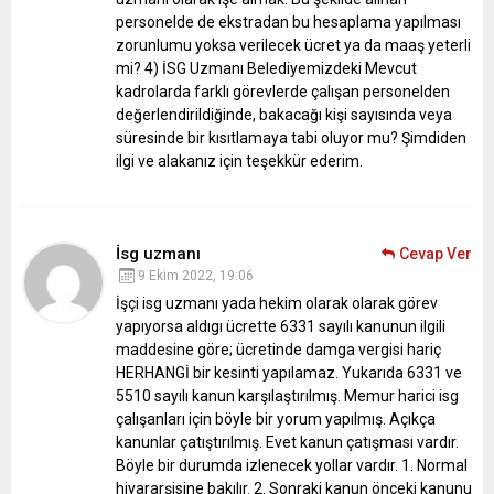
personelde de ekstradan bu hesaplama yapılması
zorunlumu yoksa verilecek ücret ya da maaş yeterli
mi?
4) İSG Uzmanı Belediyemizdeki Mevcut
kadrolarda farklı görevlerde çalışan personelden
değerlendirildiğinde, bakacağı kişi sayısında veya
süresinde bir kısıtlamaya tabi oluyor mu?
Şimdiden
ilgi ve alakanız için teşekkür ederim.
İsg uzmanı
Cevap Ver
9 Ekim 2022, 19:06
İşçi isg uzmanı yada hekim olarak olarak görev
yapıyorsa aldıgı ücrette 6331 sayılı kanunun ilgili
maddesine göre; ücretinde damga vergisi hariç
HERHANGİ bir kesinti yapılamaz. Yukarıda 6331 ve
5510 sayılı kanun karşılaştırılmış. Memur harici isg
çalışanları için böyle bir yorum yapılmış. Açıkça
kanunlar çatıştırılmış. Evet kanun çatışması vardır.
Böyle bir durumda izlenecek yollar vardır. 1. Normal
hiyararşisine bakılır. 2. Sonraki kanun önceki kanunu