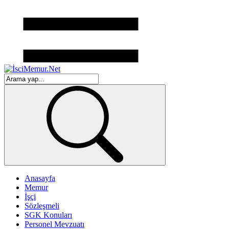
Anasayfa
Memur
İşçi
Sözleşmeli
SGK Konuları
Personel Mevzuatı