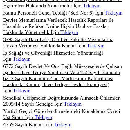
Eğitimleri Hakkında Yönetmelik İçin
Tıklayın
Kamu Personeli Genel Tebliği (Seri No: 6) İçin
Tıklayın
Devlet Memurlarına Verilecek Hastalık Raporları ile
Hastalık ve Refakat İznine İlişkin Usul ve Esaslar
Hakkında Yönetmelik İçin
Tıklayın
3795 Sayılı Bazı Lise, Okul ve Fakülte Mezunlarına
Unvan Verilmesi Hakkında Kanun İçin
Tıklayın
İş Sağlığı ve Güvenliği Hizmetleri Yönetmeliği
İçin
Tıklayın
6772 Sayılı Devlet Ve Ona Bağlı Müesseselerde Çalışan
İşçilere İlave Tediye Yapılması Ve 6452 Sayılı Kanunla
6212 Sayılı Kanunun 2 nci Maddesinin Kaldırılması
Hakkında Kanun (İlave Tediye-Devlet İkramiyesi)
İçin
Tıklayın
Sendikal Gelişmeler Doğrultusunda Alınacak Önlemler.
2005/14 Sayılı Genelge İçin
Tıklayın
Yurtiçi Geçici Görevlendirmelerdeki Konaklama Ücreti
Üst Sınırı İçin
Tıklayın
4759 Sayılı Kanun İçin
Tıklayın