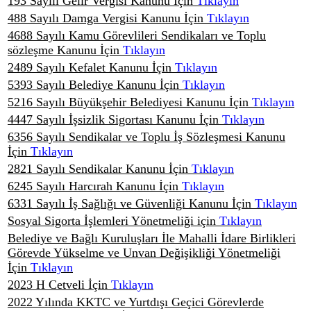
193 Sayılı Gelir Vergisi Kanunu İçin
Tıklayın
488 Sayılı Damga Vergisi Kanunu İçin
Tıklayın
4688 Sayılı Kamu Görevlileri Sendikaları ve Toplu
sözleşme Kanunu İçin
Tıklayın
2489 Sayılı Kefalet Kanunu İçin
Tıklayın
5393 Sayılı Belediye Kanunu İçin
Tıklayın
5216 Sayılı Büyükşehir Belediyesi Kanunu İçin
Tıklayın
4447 Sayılı İşsizlik Sigortası Kanunu İçin
Tıklayın
6356 Sayılı Sendikalar ve Toplu İş Sözleşmesi Kanunu
İçin
Tıklayın
2821 Sayılı Sendikalar Kanunu İçin
Tıklayın
6245 Sayılı Harcırah Kanunu İçin
Tıklayın
6331 Sayılı İş Sağlığı ve Güvenliği Kanunu İçin
Tıklayın
Sosyal Sigorta İşlemleri Yönetmeliği için
Tıklayın
Belediye ve Bağlı Kuruluşları İle Mahalli İdare Birlikleri
Görevde Yükselme ve Unvan Değişikliği Yönetmeliği
İçin
Tıklayın
2023 H Cetveli İçin
Tıklayın
2022 Yılında KKTC ve Yurtdışı Geçici Görevlerde