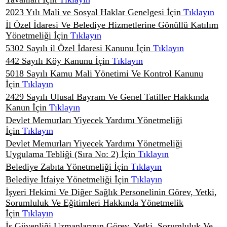
2023 Yılı Mali ve Sosyal Haklar Genelgesi İçin
Tıklayın
İl Özel İdaresi Ve Belediye Hizmetlerine Gönüllü Katılım
Yönetmeliği İçin
Tıklayın
5302 Sayılı il Özel İdaresi Kanunu İçin
Tıklayın
442 Sayılı Köy Kanunu İçin
Tıklayın
5018 Sayılı Kamu Mali Yönetimi Ve Kontrol Kanunu
İçin
Tıklayın
2429 Sayılı Ulusal Bayram Ve Genel Tatiller Hakkında
Kanun İçin
Tıklayın
Devlet Memurları Yiyecek Yardımı Yönetmeliği
İçin
Tıklayın
Devlet Memurları Yiyecek Yardımı Yönetmeliği
Uygulama Tebliği (Sıra No: 2) İçin
Tıklayın
Belediye Zabıta Yönetmeliği İçin
Tıklayın
Belediye İtfaiye Yönetmeliği İçin
Tıklayın
İşyeri Hekimi Ve Diğer Sağlık Personelinin Görev, Yetki,
Sorumluluk Ve Eğitimleri Hakkında Yönetmelik
İçin
Tıklayın
İş Güvenliği Uzmanlarının Görev, Yetki, Sorumluluk Ve