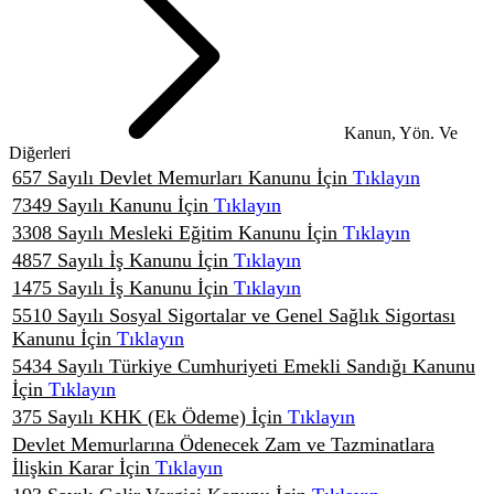
Kanun, Yön. Ve
Diğerleri
657 Sayılı Devlet Memurları Kanunu İçin
Tıklayın
7349 Sayılı Kanunu İçin
Tıklayın
3308 Sayılı Mesleki Eğitim Kanunu İçin
Tıklayın
4857 Sayılı İş Kanunu İçin
Tıklayın
1475 Sayılı İş Kanunu İçin
Tıklayın
5510 Sayılı Sosyal Sigortalar ve Genel Sağlık Sigortası
Kanunu İçin
Tıklayın
5434 Sayılı Türkiye Cumhuriyeti Emekli Sandığı Kanunu
İçin
Tıklayın
375 Sayılı KHK (Ek Ödeme) İçin
Tıklayın
Devlet Memurlarına Ödenecek Zam ve Tazminatlara
İlişkin Karar İçin
Tıklayın