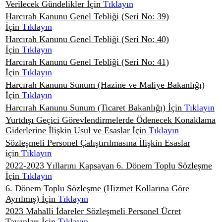
Verilecek Gündelikler İçin
Tıklayın
Harcırah Kanunu Genel Tebliği (Seri No: 39)
İçin
Tıklayın
Harcırah Kanunu Genel Tebliği (Seri No: 40)
İçin
Tıklayın
Harcırah Kanunu Genel Tebliği (Seri No: 41)
İçin
Tıklayın
Harcırah Kanunu Sunum (Hazine ve Maliye Bakanlığı)
İçin
Tıklayın
Harcırah Kanunu Sunum (Ticaret Bakanlığı) İçin
Tıklayın
Yurtdışı Geçici Görevlendirmelerde Ödenecek Konaklama
Giderlerine İlişkin Usul ve Esaslar İçin
Tıklayın
Sözleşmeli Personel Çalıştırılmasına İlişkin Esaslar
için
Tıklayın
2022-2023 Yıllarını Kapsayan 6. Dönem Toplu Sözleşme
İçin
Tıklayın
6. Dönem Toplu Sözleşme (Hizmet Kollarına Göre
Ayrılmış) İçin
Tıklayın
2023 Mahalli İdareler Sözleşmeli Personel Ücret
Tavanları İçin
Tıklayın