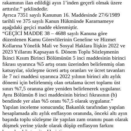
rakamının ilan edildiği ayın 1’inden geçerli olmak üzere
arttırılır.” şeklindedir.
Ayrıca 7351 sayılı Kanunun 16. Maddesinde 27/6/1989
tarihli ve 375 sayılı Kanun Hükmünde Kararnameye
aşağıdaki geçici madde eklenmiştir.
“GEÇİCİ MADDE 38 – 4688 sayılı Kanuna göre
düzenlenen Kamu Görevlilerinin Geneline ve Hizmet
Kollarına Yönelik Mali ve Sosyal Haklara İlişkin 2022 ve
2023 Yıllarını Kapsayan 6. Dönem Toplu Sözleşmenin
İkinci Kısım Birinci Bölümünün 5 inci maddesinin birinci
fıkrası uyarınca %5 artış oranı üzerinden belirlenmiş olan
katsayılar, sözleşme ücreti artış oranları ve ücret tavanları
ile 7 nci maddesi uyarınca 2022 yılının birinci altı aylık
dönemi için belirlenmiş olan ortalama ücret toplamı üst
sınırı %7,5 oranına göre yeniden belirlenerek uygulanır.
Aynı Bölümün 8 inci maddesinin birinci fıkrasının (b)
bendinde yer alan %5 oranı %7,5 olarak uygulanır.”
Yapılan inceleme sonucunda; Bakanlık tarafından yapılan
hesaplamada altı aylık enflasyon oranında, önceki altı ayın
başında toplu sözleşme ile yapılan zam oranını puan olarak
düşmek yerine yüzde olarak düşüp enflasyon farkını