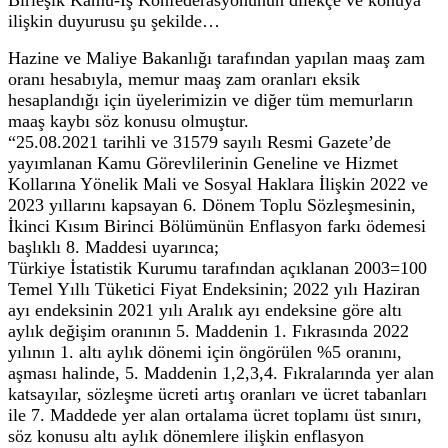
ilişkin duyurusu şu şekilde…
Hazine ve Maliye Bakanlığı tarafından yapılan maaş zam
oranı hesabıyla, memur maaş zam oranları eksik
hesaplandığı için üyelerimizin ve diğer tüm memurların
maaş kaybı söz konusu olmuştur.
“25.08.2021 tarihli ve 31579 sayılı Resmi Gazete’de
yayımlanan Kamu Görevlilerinin Geneline ve Hizmet
Kollarına Yönelik Mali ve Sosyal Haklara İlişkin 2022 ve
2023 yıllarını kapsayan 6. Dönem Toplu Sözleşmesinin,
İkinci Kısım Birinci Bölümünün Enflasyon farkı ödemesi
başlıklı 8. Maddesi uyarınca;
Türkiye İstatistik Kurumu tarafından açıklanan 2003=100
Temel Yıllı Tüketici Fiyat Endeksinin; 2022 yılı Haziran
ayı endeksinin 2021 yılı Aralık ayı endeksine göre altı
aylık değişim oranının 5. Maddenin 1. Fıkrasında 2022
yılının 1. altı aylık dönemi için öngörülen %5 oranını,
aşması halinde, 5. Maddenin 1,2,3,4. Fıkralarında yer alan
katsayılar, sözleşme ücreti artış oranları ve ücret tabanları
ile 7. Maddede yer alan ortalama ücret toplamı üst sınırı,
söz konusu altı aylık dönemlere ilişkin enflasyon