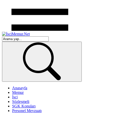
Anasayfa
Memur
İşçi
Sözleşmeli
SGK Konuları
Personel Mevzuatı