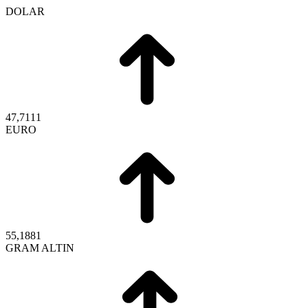
DOLAR
47,7111
EURO
55,1881
GRAM ALTIN