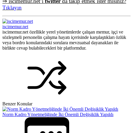
⇒ iscimemur.net’i
twitter
da takip etmek ister misiniz?
Tıklayın
iscimemur.net
iscimemur.net özellikle yerel yönetimlerde çalışan memur, işçi ve
sözleşmeli personelin çalışma hayatı içerisinde karşılaştıkları özlük
veya bordro konularındaki sorulara mevzuatsal dayanakları ile
birlikte cevap bulabilecekleri bir platformdur.
Benzer Konular
Norm Kadro Yönetmeliğinde İki Önemli Değişiklik Yapıldı