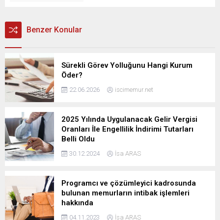
Benzer Konular
Sürekli Görev Yolluğunu Hangi Kurum
Öder?
22.06.2026
iscimemur.net
2025 Yılında Uygulanacak Gelir Vergisi
Oranları İle Engellilik İndirimi Tutarları
Belli Oldu
30.12.2024
İsa ARAS
Programcı ve çözümleyici kadrosunda
bulunan memurların intibak işlemleri
hakkında
04.11.2023
İsa ARAS