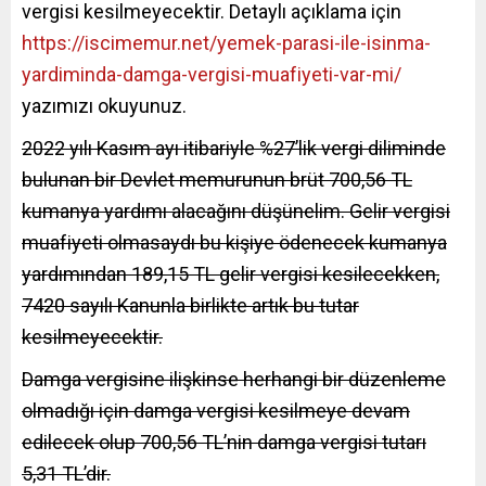
vergisi kesilmeyecektir. Detaylı açıklama için
https://iscimemur.net/yemek-parasi-ile-isinma-
yardiminda-damga-vergisi-muafiyeti-var-mi/
yazımızı okuyunuz.
2022 yılı Kasım ayı itibariyle %27’lik vergi diliminde
bulunan bir Devlet memurunun brüt 700,56 TL
kumanya yardımı alacağını düşünelim. Gelir vergisi
muafiyeti olmasaydı bu kişiye ödenecek kumanya
yardımından 189,15 TL gelir vergisi kesilecekken,
7420 sayılı Kanunla birlikte artık bu tutar
kesilmeyecektir.
Damga vergisine ilişkinse herhangi bir düzenleme
olmadığı için damga vergisi kesilmeye devam
edilecek olup 700,56 TL’nin damga vergisi tutarı
5,31 TL’dir.