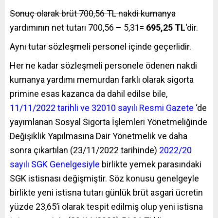
Sonuç olarak brüt 700,56 TL nakdi kumanya
yardımının net tutarı 700,56 – 5,31=
695,25 TL
‘dir.
Aynı tutar sözleşmeli personel içinde geçerlidir.
Her ne kadar sözleşmeli personele ödenen nakdi
kumanya yardımı memurdan farklı olarak sigorta
primine esas kazanca da dahil edilse bile,
11/11/2022 tarihli ve 32010 sayılı Resmi Gazete
‘de
yayımlanan Sosyal Sigorta İşlemleri Yönetmeliğinde
Değişiklik Yapılmasına Dair Yönetmelik ve daha
sonra çıkartılan (23/11/2022 tarihinde)
2022/20
sayılı SGK Genelgesiyle
birlikte yemek parasındaki
SGK istisnası değişmiştir. Söz konusu genelgeyle
birlikte yeni istisna tutarı günlük brüt asgari ücretin
yüzde 23,65’i olarak tespit edilmiş olup yeni istisna