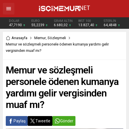
DOLAR
EURO
GRAM ALTIN
BIST 100
STERLİN
47,7190
55,2239
6.680,02
13.827,40
64,4848
Anasayfa
Memur
,
Sözleşmeli
Memur ve sözleşmeli personele ödenen kumanya yardımı gelir
vergisinden muaf mı?
Memur ve sözleşmeli
personele ödenen kumanya
yardımı gelir vergisinden
muaf mı?
Paylaş
Tweetle
Gönder