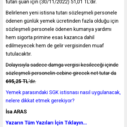
tutarı şuan için (30/11/2022) 51,01 TL’dir.
Belirlenen yeni istisna tutarı sözleşmeli personele
ödenen günlük yemek ücretinden fazla olduğu için
sözleşmeli personele ödenen kumanya yardımı
hem sigorta primine esas kazanca dahil
edilmeyecek hem de gelir vergisinden muaf
tutulacaktır.
Dolayısıyla sadece damga vergisi kesileceği içinde
sözleşmeli personelin cebine girecek net tutar da
695,25 TL
‘dir.
Yemek parasındaki SGK istisnası nasıl uygulanacak,
nelere dikkat etmek gerekiyor?
İsa ARAS
Yazarın Tüm Yazıları İçin Tıklayın…