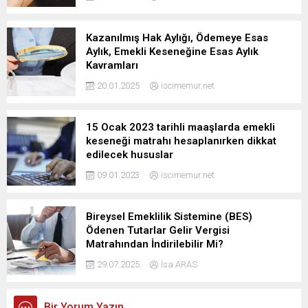
Kazanılmış Hak Aylığı, Ödemeye Esas
Aylık, Emekli Keseneğine Esas Aylık
Kavramları
20.01.2025
iscimemur.net
15 Ocak 2023 tarihli maaşlarda emekli
keseneği matrahı hesaplanırken dikkat
edilecek hususlar
09.01.2023
iscimemur.net
Bireysel Emeklilik Sistemine (BES)
Ödenen Tutarlar Gelir Vergisi
Matrahından İndirilebilir Mi?
29.07.2025
İsa ARAS
Bir Yorum Yazın