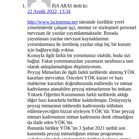
İSA ARAS
dedi ki:
22 Aralık 2022, 13:34
http://www.iscimemur.net
sitesinde özellikle yerel
yönetimlerde çalışan işçi, memur ve sözleşmeli personel
mevzuatı ile yazılar yayımlanmaktadır. Burada
yayınlanan yazılar mevzuat kaynaklarının
yorumlanması ile üretilmiş yazılar olup hiç bir kurum
için bağlayıcılığı yoktur.
Konuyla ilgili farklı bir yorumunuz olabilir, buda sizi
bağlar. Fakat yorumunuzdan yazımızın tarafınızca tam
olarak anlaşılamadığını düşünüyorum.
Peyzaj Mimarları ile ilgili farklı tarihlerde alınmış YÖK
kararları mevcuttur. Önceleri YÖK kararı ve bazı
mahkeme kararları doğrultusunda mühendis ve mimar
kadrolarına atanabilen peyzaj mimarlarının bu imkanı
Yüksek Öğretim Kurumunun farklı tarihlerde aldığı
diğer bazı kararlarla birlikte kaldırılmıştır. Dolayısıyla
peyzaj mimarının mühendis kadrosunda istihdam
edilemeyeceğini bizzat söyleyen YÖK’tür. Yine peyzaj
mimarı kadrosunun mimar kadrosuna denk olmadığını
da ifade eden YÖK’tür.
Bununla birlikte YÖK’ün 3 Şubat 2021 tarihli son
kararında peyzaj mimarlığının mimar programına