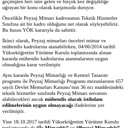
geçmişten beri süre gelen ve birçok kez değişikliğe
uğrayan bir konu olarak karşımızda duruyor.
Öncelikle Peyzaj Mimarı kadrosunun Teknik Hizmetler
Sınıfına ait bir kadro olduğunu net olarak söyleyebiliriz.
Bu husus YÖK kararıyla da sabittir.
İkinci olarak, Peyzaj mimarları önceleri mimar ve
mühendis kadrolarına atanabilirken, 04/06/2014 tarihli
Yükseköğretim Yürütme Kurulu toplantısında alınan
kararda mühendis kadrolarına atanmalarının uygun
olmadığına karar verilmiştir.
Aynı kararda Peyzaj Mimarlığı ve Kentsel Tasarım
programı ile Peyzaj Mimarlığı Programı mezunlarının 657
sayılı Devlet Memurları Kanunu’nun 36 ncı maddesindeki
teknik hizmetler sınıfında Peyzaj Mimarı unvanını
alabilecekleri ancak
mühendis olarak istihdam
edilmelerinin uygun olmayacağı
ifadelerine yer
verilmiştir.
Yine 18.10.2017 tarihli Yükseköğretim Yürütme Kurulu
toplantısında da
“İç Mimarlık”
ve
“Peyzaj Mimarlığı”