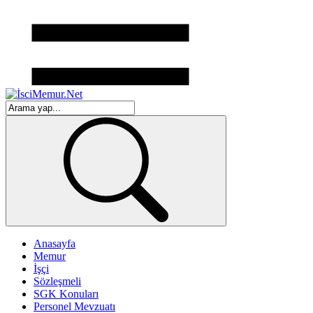
Anasayfa
Memur
İşçi
Sözleşmeli
SGK Konuları
Personel Mevzuatı