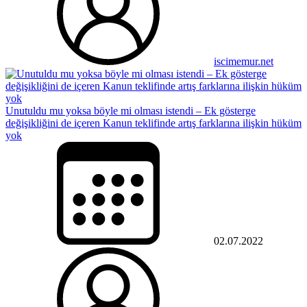
iscimemur.net
Unutuldu mu yoksa böyle mi olması istendi – Ek gösterge
değişikliğini de içeren Kanun teklifinde artış farklarına ilişkin hüküm
yok
02.07.2022