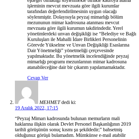
eşdeğer olmadığı söylenmekle birlikte kadroya atama
işleminin mevcut mevzuata göre ilgili kurumlar
tarafından değerlendirilmesinin uygun olacağı
söylenmiştir. Dolayısıyla peyzaj mimarlığı bölüm
mezununun mimar kadrosuna atanması mevcut
mevzuata göre ilgili kurumun takdirindedir. Yerel
yönetimlerdeki unvan değişikliği ise “Belediye ve Bağlı
Kuruluşları ile Mahalli İdare Birlikleri Personelinin
Görevde Yükselme ve Unvan Değişikliği Esaslarına
Dair Yönetmeliği” yönetmeliği çerçevesinde
yapılmaktadır. Bu yönetmelik incelendiğinde peyzaj
mimarlığı programı mezunlarının mimar kadrosuna
atanabileceğine dair bir çıkarım yapılamamaktadır.
Cevap Ver
MEHMET
dedi ki:
19 Aralık 2022, 17:15
“Peyzaj Mimarı kadrosunda bulunan memurların mali
haklarına ilişkin olarak Devlet Personel Başkanlığının 2019
tarihli görüşünün sonuç kısmı şu şekildedir;” bahsetmiş
olduğunuz görüşü bulamadım. Mümkünse e-mail atabilir