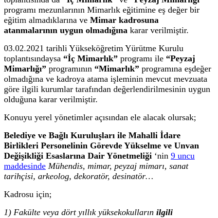
programı mezunlarının Mimarlık eğitimine eş değer bir
eğitim almadıklarına ve
Mimar kadrosuna
atanmalarının uygun olmadığına
karar verilmiştir.
03.02.2021 tarihli Yükseköğretim Yürütme Kurulu
toplantısındaysa
“İç Mimarlık”
programı ile
“Peyzaj
Mimarlığı”
programının
“Mimarlık”
programına eşdeğer
olmadığına ve kadroya atama işleminin mevcut mevzuata
göre ilgili kurumlar tarafından değerlendirilmesinin uygun
olduğuna karar verilmiştir.
Konuyu yerel yönetimler açısından ele alacak olursak;
Belediye ve Bağlı Kuruluşları ile Mahalli İdare
Birlikleri Personelinin Görevde Yükselme ve Unvan
Değişikliği Esaslarına Dair Yönetmeliği
‘nin
9 uncu
maddesinde
Mühendis, mimar, peyzaj mimarı, sanat
tarihçisi, arkeolog, dekoratör, desinatör…
Kadrosu için;
1) Fakülte veya dört yıllık yüksekokulların
ilgili