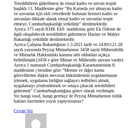
Tereddütlerin giderilmesi ile emsal kadro ve unvan tespiti
başlıklı 13. Maddesine göre “Bu Kararda yer almayan kadro
ve unvanlar için ekli cetvellerde bulunan benzeri kadro ve
unvanları dikkate alarak emsal kadro ve unvanlar tespit
etmeye, Cumhurbaşkanlığı yetkilidir” denilmektedir.
Ayrıca 375 sayılı KHK Ek9. maddesine göre Ek Ödeme ile
ilgili oluşabilecek tereddütleri gidermeye Hazine ve Maliye
Bakanlığı yetkilidir denilmektedir.
Ayrıca Çalışma Bakanlığının 1.3.2021 tarih ve 24301121-28
sayılı yazısında Peyzaj Mimarlarının 3458 sayılı Mühendislik
ve Mimarlık Hakkındaki kanuna tabi oldukları açıkça
belirtilmiştir.(3458 e göre Mimar ve Mühendis unvanı vardır)
Ayrıca 1 numaralı Cumhjurbaşkanlığı Kararnamesinin 8.
maddesinin j bendine göre “Memur ve diğer kamu
görevlilerine ilişkin mevzuat hükümlerinin uygulanmasını
izlemek, uygulama birliğini sağlayıcı tedbirleri almak,
uygulamayı yönlendirmek ve ortaya çıkacak tereddütleri
gidermek” Cumhurbaşkanlığına görev olarak verilmiştir.
Siz hangi vasıf, hangi gerekçe ile Peyzaj Mimarlarının özlük
hakları üzerinden yayın yapıyorsunuz?
Cevap Ver