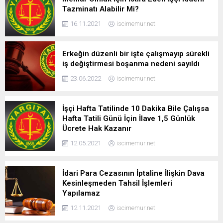
Tazminatı Alabilir Mi?
16.11.2021
iscimemur.net
Erkeğin düzenli bir işte çalışmayıp sürekli
iş değiştirmesi boşanma nedeni sayıldı
23.06.2022
iscimemur.net
İşçi Hafta Tatilinde 10 Dakika Bile Çalışsa
Hafta Tatili Günü İçin İlave 1,5 Günlük
Ücrete Hak Kazanır
12.05.2021
iscimemur.net
İdari Para Cezasının İptaline İlişkin Dava
Kesinleşmeden Tahsil İşlemleri
Yapılamaz
12.11.2021
iscimemur.net