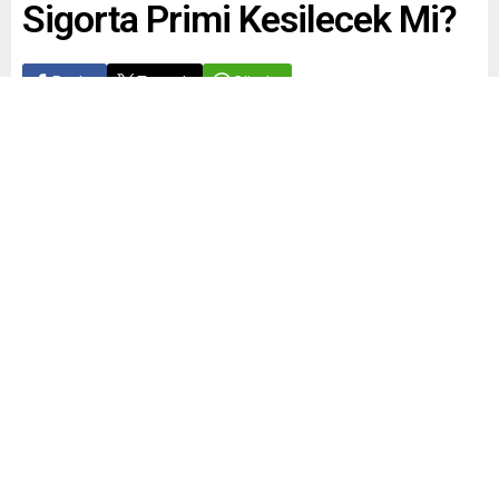
Sigorta Primi Kesilecek Mi?
Paylaş
Tweetle
Gönder
İsa ARAS
Sözleşmeli
Yayınlama: 29.03.2022
A
A
+
-