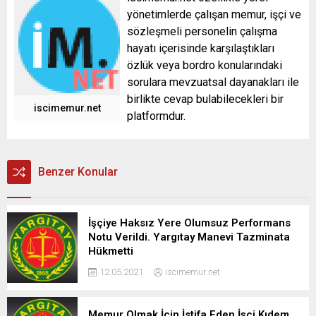
yönetimlerde çalışan memur, işçi ve
sözleşmeli personelin çalışma
hayatı içerisinde karşılaştıkları
özlük veya bordro konularındaki
sorulara mevzuatsal dayanakları ile
birlikte cevap bulabilecekleri bir
iscimemur.net
platformdur.
Benzer Konular
İşçiye Haksız Yere Olumsuz Performans
Notu Verildi. Yargıtay Manevi Tazminata
Hükmetti
12.05.2021
iscimemur.net
Memur Olmak İçin İstifa Eden İşçi Kıdem