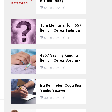
Memur Maaş
Katsayıları
04.05.2022
0
Tüm Memurlar İçin 657
İle İlgili Çerez Tadında
Deneme Sınavı
03.06.2024
1
4857 Sayılı İş Kanunu
İle İlgili Çerez Sorular-
Deneme Sınavı
07.06.2024
0
Bu Kelimeleri Çoğu Kişi
Yanlış Yazıyor
30.05.2024
0