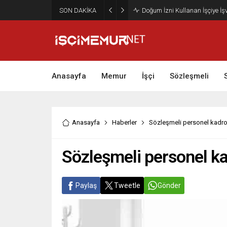
SON DAKİKA
Maktu Mesai Ödemesinde Heye
Anasayfa
Memur
İşçi
Sözleşmeli
Anasayfa
Haberler
Sözleşmeli personel kadr
Sözleşmeli personel 
Paylaş
Tweetle
Gönder