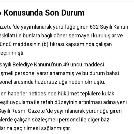
o Konusunda Son Durum
zete ‘de yayımlanarak yürürlüğe giren 632 Sayılı Kanun
latı ile bunlara bağlı döner sermayeli kuruluşlar ve
üncü maddesinin (b) fıkrası kapsamında çalışan
çirilmişti.
yılı Belediye Kanunu’nun 49 uncu maddesi
leşmeli personel yararlanamamış ve bu durum bahsi
rsonel arasında huzursuzluğa neden olmuştu.
eden haberler neticesinde hükümet tepkilere kulak
şit uygulama ile refah düzeyinin artırılması adına yeni
 Sayılı Resmi Gazete ‘de yayımlanarak yürürlüğe giren
mlerde çalışan sözleşmeli personel ile diğer bazı
rına geçirilmesi sağlanmıştır.