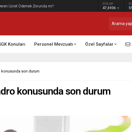
DOLAR
E
t Raporu Dikkate Alınır Mı?
47,6936
5
SGK Konuları
Personel Mevzuatı
Özel Sayfalar
o konusunda son durum
kadro konusunda son durum