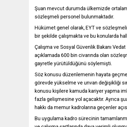
Şuan mevcut durumda ülkemizde ortalama
sözleşmeli personel bulunmaktadır.
Hükümet genel olarak, EYT ve sözleşmeli 
bir şekilde çalışmakta ve bu konularda halk
Çalışma ve Sosyal Güvenlik Bakanı Vedat B
açıklamada 600 bin civarında olan sözleş
gayretle yürütüldüğünü söylemişti.
Söz konusu düzenlemenin hayata geçmes
görevde yükselme ve unvan değişikliği sın
konusu kişilere kamuda kariyer yapma imk
fazla gelişmesine yol açacaktır. Ayrıca 
hakkı da memur kadrolarına geçenler açısı
Bu uygulama kadro sürecinin tamamlanması
ve çalışma şartlarında dava verimli olunma