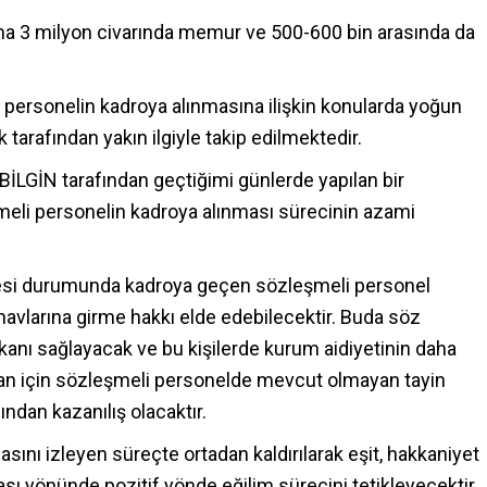
 3 milyon civarında memur ve 500-600 bin arasında da
personelin kadroya alınmasına ilişkin konularda yoğun
 tarafından yakın ilgiyle takip edilmektedir.
İLGİN tarafından geçtiğimi günlerde yapılan bir
meli personelin kadroya alınması sürecinin azami
i durumunda kadroya geçen sözleşmeli personel
avlarına girme hakkı elde edebilecektir. Buda söz
anı sağlayacak ve bu kişilerde kurum aidiyetinin daha
şuan için sözleşmeli personelde mevcut olmayan tayin
ndan kazanılış olacaktır.
nı izleyen süreçte ortadan kaldırılarak eşit, hakkaniyet
sı yönünde pozitif yönde eğilim sürecini tetikleyecektir.