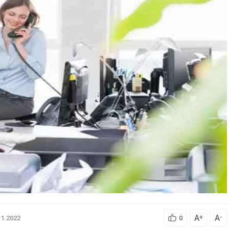
A
A
+
-
11.2022
0