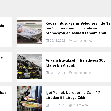
Kocaeli Büyükşehir Belediyesinde 12
nin
bin 500 personeli ilgilendiren
promosyon anlaşması tamamlandı
09.11.2022
iscimemur.net
de
Ankara Büyükşehir Belediyesi 300
İtfaiye Eri Alacak
23.10.2024
iscimemur.net
ihazı
İşçi Yemek Ücretlerine Zam 17
Liradan 55 Liraya Çıktı
08.10.2022
Murat ARAS