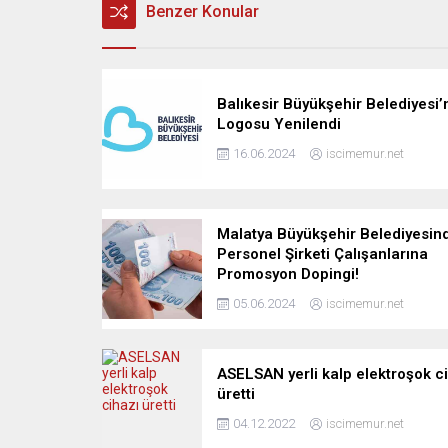
Benzer Konular
Balıkesir Büyükşehir Belediyesi’
Logosu Yenilendi
16.06.2024
iscimemur.net
Malatya Büyükşehir Belediyesin
Personel Şirketi Çalışanlarına
Promosyon Dopingi!
05.06.2024
iscimemur.net
ASELSAN yerli kalp elektroşok c
üretti
04.12.2022
iscimemur.net