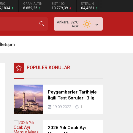
URO
GRAM ALTIN
BIST 100
STERLİN
5,1834
6.659,26
13.779,39
64,4281
Ankara,
32
°C
Açık
İletişim
POPÜLER KONULAR
Peygamberler Tarihiyle
İlgili Test Soruları-Bilgi
Yarışması
19.09.2022
1
2026 Yılı Ocak Ayı