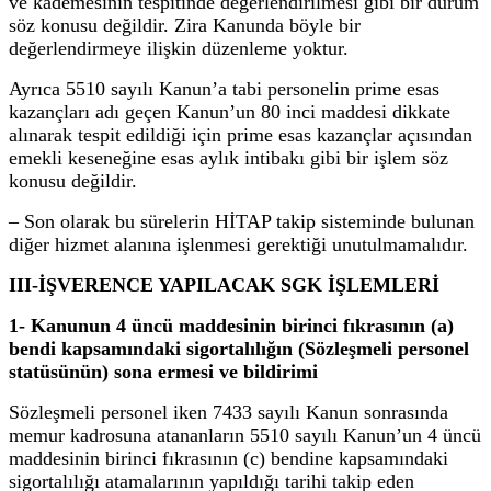
ve kademesinin tespitinde değerlendirilmesi gibi bir durum
söz konusu değildir. Zira Kanunda böyle bir
değerlendirmeye ilişkin düzenleme yoktur.
Ayrıca 5510 sayılı Kanun’a tabi personelin prime esas
kazançları adı geçen Kanun’un 80 inci maddesi dikkate
alınarak tespit edildiği için prime esas kazançlar açısından
emekli keseneğine esas aylık intibakı gibi bir işlem söz
konusu değildir.
– Son olarak bu sürelerin HİTAP takip sisteminde bulunan
diğer hizmet alanına işlenmesi gerektiği unutulmamalıdır.
III-İŞVERENCE YAPILACAK SGK İŞLEMLERİ
1- Kanunun 4 üncü maddesinin birinci fıkrasının (a)
bendi kapsamındaki sigortalılığın (Sözleşmeli personel
statüsünün) sona ermesi ve bildirimi
Sözleşmeli personel iken 7433 sayılı Kanun sonrasında
memur kadrosuna atananların 5510 sayılı Kanun’un 4 üncü
maddesinin birinci fıkrasının (c) bendine kapsamındaki
sigortalılığı atamalarının yapıldığı tarihi takip eden