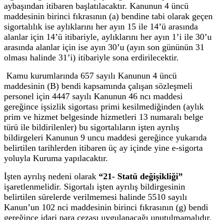
aybaşından itibaren başlatılacaktır. Kanunun 4 üncü
maddesinin birinci fıkrasının (a) bendine tabi olarak geçen
sigortalılık ise aylıklarını her ayın 15 ile 14’ü arasında
alanlar için 14’ü itibariyle, aylıklarını her ayın 1’i ile 30’u
arasında alanlar için ise ayın 30’u (ayın son gününün 31
olması halinde 31’i) itibariyle sona erdirilecektir.
Kamu kurumlarında 657 sayılı Kanunun 4 üncü
maddesinin (B) bendi kapsamında çalışan sözleşmeli
personel için 4447 sayılı Kanunun 46 ncı maddesi
gereğince işsizlik sigortası primi kesilmediğinden (aylık
prim ve hizmet belgesinde hizmetleri 13 numaralı belge
türü ile bildirilenler) bu sigortalıların işten ayrılış
bildirgeleri Kanunun 9 uncu maddesi gereğince yukarıda
belirtilen tarihlerden itibaren üç ay içinde yine e-sigorta
yoluyla Kuruma yapılacaktır.
İşten ayrılış nedeni olarak
“21- Statü değişikliği”
işaretlenmelidir. Sigortalı işten ayrılış bildirgesinin
belirtilen sürelerde verilmemesi halinde 5510 sayılı
Kanun’un 102 nci maddesinin birinci fıkrasının (g) bendi
gereğince idari para cezası uygulanacağı unutulmamalıdır.