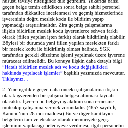
hususu tavsiye niteliğinde dile getirelim. Yukarıda bahsi
geçen belge temin edildikten sonra belge sahibi personel
tarafından dikkatlice incelenmesi ve geçmiş hizmetlerinde
işvereninin doğru meslek kodu ile bildirim yapıp
yapmadığı araştırılmalıdır. Zira geçmiş çalışmalarına
ilişkin bildirilen meslek kodu işverenlerce sehven farklı
olarak (fiilen yapılan işten farklı) olarak bildirilmiş olabilir.
Böylesi bir durumda yani fiilen yapılan meslekten farklı
bir meslek kodu ile bildirilmiş olması halinde, SGK
tarafından gerekli düzeltme işlemi yapılmak üzere işverene
müracaat edilmelidir. Bu konuya ilişkin daha detaylı bilgi
“Hatalı bildirilen meslek adı ve kodu değişiklikleri
hakkında yapılacak işlemler”
başlıklı yazımızda mevcuttur.
Tıklayınız…
2- Yine işçilikte geçen daha önceki çalışmalarına ilişkin
olarak işverenden bir çalışma belgesi alınması faydalı
olacaktır. İşveren bu belgeyi iş akdinin sona ermesine
müteakip çalışanına vermek zorundadır. (4857 sayılı İş
Kanunu’nun 28 inci maddesi) Bu ve diğer kanıtlayıcı
belgelerin tam ve eksiksiz olarak memuriyete geçiş
işleminin yapılacağı belediyeye verilmesi, ilgili personelin