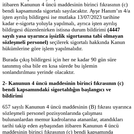
itibaren Kanunun 4 üncü maddesinin birinci fıkrasının (c)
bendi kapsamında sigortalı sayılacaktır. Ayşe Hanım’ın 4/a
işten ayrılış bildirgesi ise mutlaka 13/07/2023 tarihine
kadar e-sigorta yoluyla yapılmalı, ayrıca işten ayrılış
bildirgesi düzenlenirken istisna durum bildirimi
(4447
sayılı yasa uyarınca işsizlik sigortasına tabi olmayan
sözleşmeli personel)
seçilerek sigortalı hakkında Kanun
hükümlerine göre işlem yapılmalıdır.
Burada çıkış bildirgesi için her ne kadar 90 gün süre
tanınmış olsa bile en kısa sürede bu işlemin
sonlandırılması yerinde olacaktır.
2- Kanunun 4 üncü maddesinin birinci fıkrasının (c)
bendi kapsamındaki sigortalılığın başlangıcı ve
bildirimi
657 sayılı Kanunun 4 üncü maddesinin (B) fıkrası uyarınca
sözleşmeli personel pozisyonlarında çalışması
bulunanlardan memur kadrolarına atananlar, atandıkları
tarihi takip eden aybaşından itibaren Kanunun 4 üncü
maddesinin birinci fıkrasının (c) bendi kapsamında