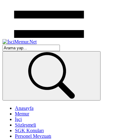
Anasayfa
Memur
İşçi
Sözleşmeli
SGK Konuları
Personel Mevzuatı