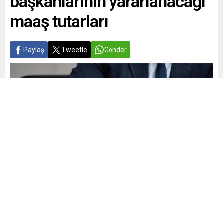
başkanlarının yararlanacağı
maaş tutarları
Paylaş
Tweetle
Gönder
Selim SALTAN
Memur
Yayınlama: 27.03.2023