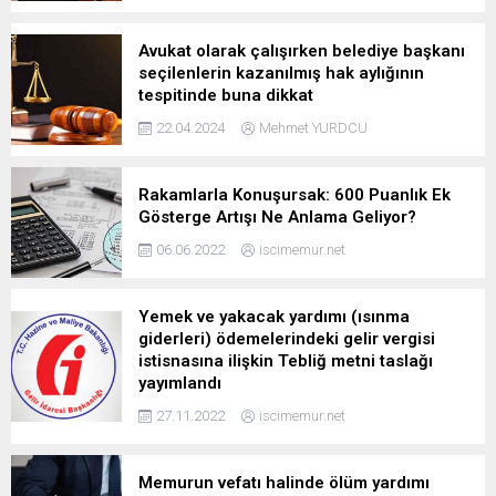
Avukat olarak çalışırken belediye başkanı
seçilenlerin kazanılmış hak aylığının
tespitinde buna dikkat
22.04.2024
Mehmet YURDCU
Rakamlarla Konuşursak: 600 Puanlık Ek
Gösterge Artışı Ne Anlama Geliyor?
06.06.2022
iscimemur.net
Yemek ve yakacak yardımı (ısınma
giderleri) ödemelerindeki gelir vergisi
istisnasına ilişkin Tebliğ metni taslağı
yayımlandı
27.11.2022
iscimemur.net
Memurun vefatı halinde ölüm yardımı