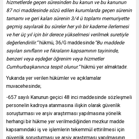
hizmetlerde geçen süresinden bu kanun ve bu kanunun
87 nci maddesinde sözü edilen kurumlarda geçen sürenin
tamamı ve geri kalan sürenin 3/4 ü toplamı memuriyette
geçmiş sayılarak bu süreler her yılı bir kademe ilerlemesi
ve her üç yıl için bir derece yükselmesi verilmek suretiyle
değerlendirilir.”
hükmü, 36/G maddesinde
“Bu maddede
sayılan sınıfların ve fıkraların kapsamının tayininde,
benzeri veya eşdeğer öğrenim veya hizmetler
Cumhurbaşkanınca tespit olunur.”
hükmü yer almaktadır.
Yukarıda yer verilen hükümler ve açıklamalar
muvacehesinde;
-657 sayılı Kanunun geçici 48 inci maddesinde sözleşmeli
personelin kadroya atanmasına ilişkin olarak güvenlik
soruşturması ve arşiv araştırması yapılmasına yönelik
herhangi bir hükme yer verilmediğinden mezkur madde
kapsamındaki iş ve işlemlerin tekemmül ettirilmesi için
güvenlik soruşturması ve arşiv araştırması yapılmasının