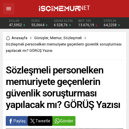
DOLAR
EURO
GRAM ALTIN
BIST 100
STERLİN
47,5952
55,0664
6.528,76
13.676,19
64,2258
Anasayfa
Görüşler
,
Memur
,
Sözleşmeli
Sözleşmeli personelken memuriyete geçenlerin güvenlik soruşturması
yapılacak mı? GÖRÜŞ Yazısı
Sözleşmeli personelken
memuriyete geçenlerin
güvenlik soruşturması
yapılacak mı? GÖRÜŞ Yazısı
Paylaş
Tweetle
Gönder