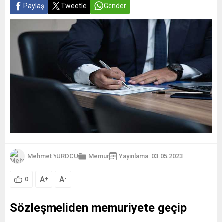
Paylaş
Tweetle
Gönder
Mehmet YURDCU
Memur
Yayınlama: 03.05.2023
A
A
+
-
0
Sözleşmeliden memuriyete geçip