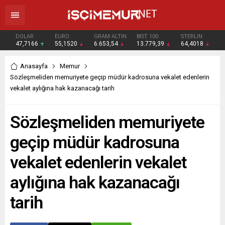
DOLAR
EURO
GRAM ALTIN
BIST 100
STERLİN
47,7166
55,1520
6.653,54
13.779,39
64,4018
Anasayfa
Memur
Sözleşmeliden memuriyete geçip müdür kadrosuna vekalet edenlerin
vekalet aylığına hak kazanacağı tarih
Sözleşmeliden memuriyete
geçip müdür kadrosuna
vekalet edenlerin vekalet
aylığına hak kazanacağı
tarih