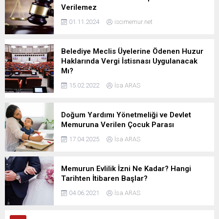
Verilemez
01.11.2024
iscimemur.net
Belediye Meclis Üyelerine Ödenen Huzur
Haklarında Vergi İstisnası Uygulanacak
Mı?
15.02.2022
İsa ARAS
Doğum Yardımı Yönetmeliği ve Devlet
Memuruna Verilen Çocuk Parası
17.04.2025
İsa ARAS
Memurun Evlilik İzni Ne Kadar? Hangi
Tarihten İtibaren Başlar?
04.06.2021
İsa ARAS