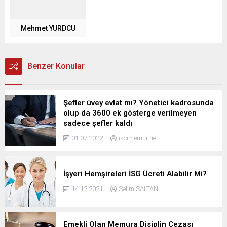
Mehmet YURDCU
Benzer Konular
Şefler üvey evlat mı? Yönetici kadrosunda
olup da 3600 ek gösterge verilmeyen
sadece şefler kaldı
01.07.2022
iscimemur.net
İşyeri Hemşireleri İSG Ücreti Alabilir Mi?
14.12.2021
Selim SALTAN
Emekli Olan Memura Disiplin Cezası