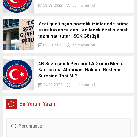
23.03.2022
iscimemur.net
Yedi günü aşan hastalık izinlerinde prime
esas kazanca dahil edilecek özel hizmet
tazminatı tutarı-SGK Görüşü
03.10.2022
iscimemur.net
4B Sözleşmeli Personel A Grubu Memur
Kadrosuna Atanması Halinde Bekleme
Süresine Tabi Mi?
24.03.2022
iscimemur.net
Bir Yorum Yazın