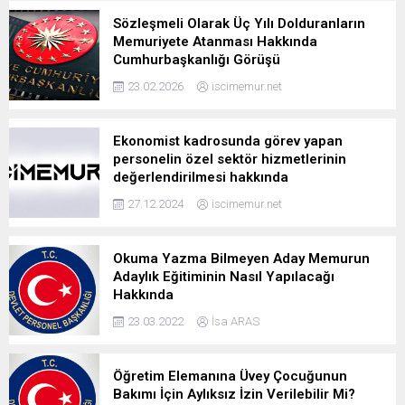
Sözleşmeli Olarak Üç Yılı Dolduranların
Memuriyete Atanması Hakkında
Cumhurbaşkanlığı Görüşü
23.02.2026
iscimemur.net
Ekonomist kadrosunda görev yapan
personelin özel sektör hizmetlerinin
değerlendirilmesi hakkında
27.12.2024
iscimemur.net
Okuma Yazma Bilmeyen Aday Memurun
Adaylık Eğitiminin Nasıl Yapılacağı
Hakkında
23.03.2022
İsa ARAS
Öğretim Elemanına Üvey Çocuğunun
Bakımı İçin Aylıksız İzin Verilebilir Mi?