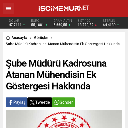
DOLAR
EURO
GRAM ALTIN
BIST 100
STERLİN
47,7111
55,1881
6.660,55
13.779,39
64,4139
Anasayfa
Görüşler
Şube Müdürü Kadrosuna Atanan Mühendisin Ek Göstergesi Hakkında
Şube Müdürü Kadrosuna
Atanan Mühendisin Ek
Göstergesi Hakkında
Paylaş
Tweetle
Gönder