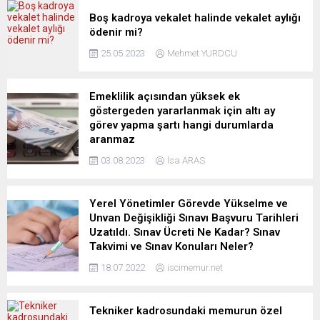
Boş kadroya vekalet halinde vekalet aylığı
ödenir mi?
25.05.2023
Mehmet YURDCU
Emeklilik açısından yüksek ek
göstergeden yararlanmak için altı ay
görev yapma şartı hangi durumlarda
aranmaz
03.08.2023
İsa ARAS
Yerel Yönetimler Görevde Yükselme ve
Unvan Değişikliği Sınavı Başvuru Tarihleri
Uzatıldı. Sınav Ücreti Ne Kadar? Sınav
Takvimi ve Sınav Konuları Neler?
18.07.2022
iscimemur.net
Tekniker kadrosundaki memurun özel