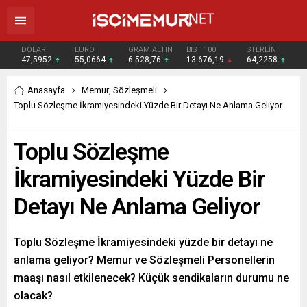
DOLAR
EURO
GRAM ALTIN
BIST 100
STERLİN
47,5952
55,0664
6.528,76
13.676,19
64,2258
Anasayfa
Memur
,
Sözleşmeli
Toplu Sözleşme İkramiyesindeki Yüzde Bir Detayı Ne Anlama Geliyor
Toplu Sözleşme
İkramiyesindeki Yüzde Bir
Detayı Ne Anlama Geliyor
Toplu Sözleşme İkramiyesindeki yüzde bir detayı ne
anlama geliyor? Memur ve Sözleşmeli Personellerin
maaşı nasıl etkilenecek? Küçük sendikaların durumu ne
olacak?