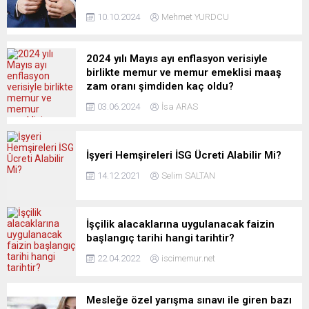
10.10.2024
Mehmet YURDCU
2024 yılı Mayıs ayı enflasyon verisiyle
birlikte memur ve memur emeklisi maaş
zam oranı şimdiden kaç oldu?
03.06.2024
İsa ARAS
İşyeri Hemşireleri İSG Ücreti Alabilir Mi?
14.12.2021
Selim SALTAN
İşçilik alacaklarına uygulanacak faizin
başlangıç tarihi hangi tarihtir?
22.04.2022
iscimemur.net
Mesleğe özel yarışma sınavı ile giren bazı