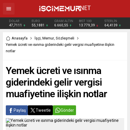
DOLAR
EURO
GRAM ALTIN
BIST 100
STERLİN
47,7111
55,1881
6.660,55
13.779,39
64,4139
Anasayfa
İşçi
,
Memur
,
Sözleşmeli
Yemek ücreti ve ısınma giderindeki gelir vergisi muafiyetine ilişkin
notlar
Yemek ücreti ve ısınma
giderindeki gelir vergisi
muafiyetine ilişkin notlar
Paylaş
Tweetle
Gönder