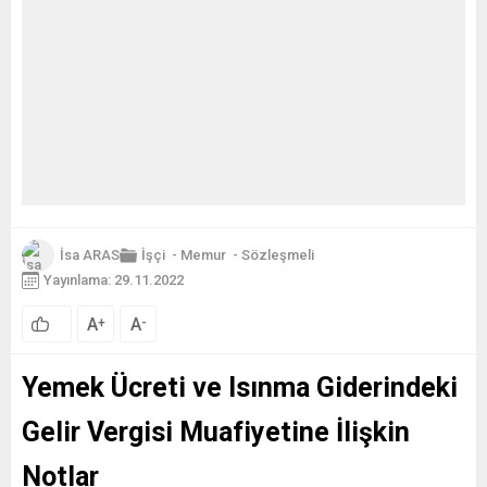
İsa ARAS
İşçi
-
Memur
-
Sözleşmeli
Yayınlama: 29.11.2022
A
A
+
-
Yemek Ücreti ve Isınma Giderindeki
Gelir Vergisi Muafiyetine İlişkin
Notlar