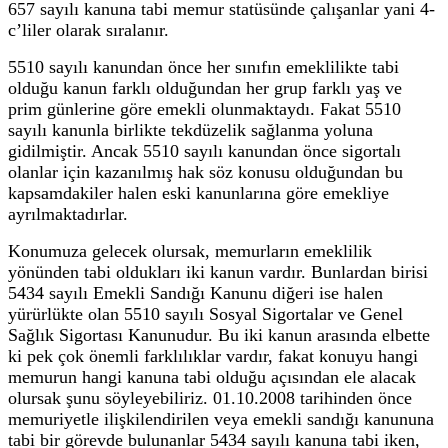
657 sayılı kanuna tabi memur statüsünde çalışanlar yani 4-
c’liler olarak sıralanır.
5510 sayılı kanundan önce her sınıfın emeklilikte tabi
olduğu kanun farklı olduğundan her grup farklı yaş ve
prim günlerine göre emekli olunmaktaydı. Fakat 5510
sayılı kanunla birlikte tekdüzelik sağlanma yoluna
gidilmiştir. Ancak 5510 sayılı kanundan önce sigortalı
olanlar için kazanılmış hak söz konusu olduğundan bu
kapsamdakiler halen eski kanunlarına göre emekliye
ayrılmaktadırlar.
Konumuza gelecek olursak, memurların emeklilik
yönünden tabi oldukları iki kanun vardır. Bunlardan birisi
5434 sayılı Emekli Sandığı Kanunu diğeri ise halen
yürürlükte olan 5510 sayılı Sosyal Sigortalar ve Genel
Sağlık Sigortası Kanunudur. Bu iki kanun arasında elbette
ki pek çok önemli farklılıklar vardır, fakat konuyu hangi
memurun hangi kanuna tabi olduğu açısından ele alacak
olursak şunu söyleyebiliriz. 01.10.2008 tarihinden önce
memuriyetle ilişkilendirilen veya emekli sandığı kanununa
tabi bir görevde bulunanlar 5434 sayılı kanuna tabi iken,