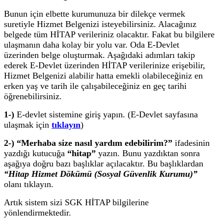
Bunun için elbette kurumunuza bir dilekçe vermek
suretiyle Hizmet Belgenizi isteyebilirsiniz. Alacağınız
belgede tüm HİTAP verileriniz olacaktır. Fakat bu bilgilere
ulaşmanın daha kolay bir yolu var. Oda E-Devlet
üzerinden belge oluşturmak. Aşağıdaki adımları takip
ederek E-Devlet üzerinden HİTAP verilerinize erişebilir,
Hizmet Belgenizi alabilir hatta emekli olabileceğiniz en
erken yaş ve tarih ile çalışabileceğiniz en geç tarihi
öğrenebilirsiniz.
1-)
E-devlet sistemine giriş yapın. (E-Devlet sayfasına
ulaşmak için
tıklayın
)
2-)
“Merhaba size nasıl yardım edebilirim?”
ifadesinin
yazdığı kutucuğa
“hitap”
yazın. Bunu yazdıktan sonra
aşağıya doğru bazı başlıklar açılacaktır. Bu başlıklardan
“Hitap Hizmet Dökümü (Sosyal Güvenlik Kurumu)”
olanı tıklayın.
Artık sistem sizi SGK HİTAP bilgilerine
yönlendirmektedir.