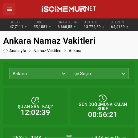
DOLAR
EURO
GRAM ALTIN
BIST 100
STERLİN
47,7111
55,1881
6.660,55
13.779,39
64,4139
Ankara Namaz Vakitleri
Anasayfa
Namaz Vakitleri
Ankara
Ankara
İlçe Seçin
GÜN DOĞUMUNA KALAN
ŞU AN SAAT KAÇ?
SÜRE
12:02:39
00:56:21
26 Safer 1448
9 Ağustos Pazar