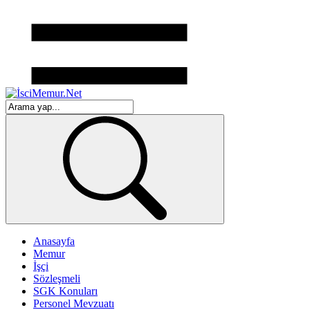
Anasayfa
Memur
İşçi
Sözleşmeli
SGK Konuları
Personel Mevzuatı