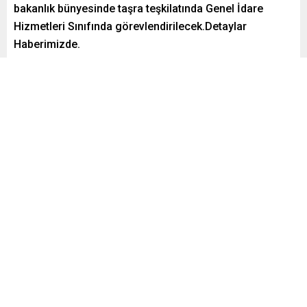
bakanlık bünyesinde taşra teşkilatında Genel İdare
Hizmetleri Sınıfında görevlendirilecek.Detaylar
Haberimizde.
Paylaş
Tweetle
Gönder
Murat ARAS
İlanlar
Yayınlama: 14.01.2023