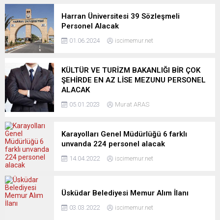
Harran Üniversitesi 39 Sözleşmeli
Personel Alacak
01.06.2024
iscimemur.net
KÜLTÜR VE TURİZM BAKANLIĞI BİR ÇOK
ŞEHİRDE EN AZ LİSE MEZUNU PERSONEL
ALACAK
05.01.2023
Murat ARAS
Karayolları Genel Müdürlüğü 6 farklı
unvanda 224 personel alacak
14.04.2022
iscimemur.net
Üsküdar Belediyesi Memur Alım İlanı
03.03.2022
iscimemur.net