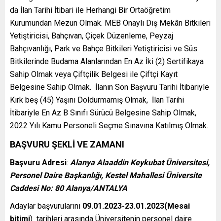
da İlan Tarihi İtibari ile Herhangi Bir Ortaöğretim
Kurumundan Mezun Olmak. MEB Onaylı Dış Mekân Bitkileri
Yetiştiricisi, Bahçıvan, Çiçek Düzenleme, Peyzaj
Bahçıvanlığı, Park ve Bahçe Bitkileri Yetiştiricisi ve Süs
Bitkilerinde Budama Alanlarından En Az İki (2) Sertifikaya
Sahip Olmak veya Çiftçilik Belgesi ile Çiftçi Kayıt
Belgesine Sahip Olmak. İlanın Son Başvuru Tarihi İtibariyle
Kırk beş (45) Yaşını Doldurmamış Olmak, İlan Tarihi
İtibariyle En Az B Sınıfı Sürücü Belgesine Sahip Olmak,
2022 Yılı Kamu Personeli Seçme Sınavına Katılmış Olmak.
BAŞVURU ŞEKLİ VE ZAMANI
Başvuru Adresi
:
Alanya Alaaddin Keykubat Üniversitesi,
Personel Daire Başkanlığı, Kestel Mahallesi Üniversite
Caddesi No: 80 Alanya/ANTALYA
Adaylar başvurularını
09.01.2023-23.01.2023(Mesai
bitimi
) tarihleri arasında Üniversitenin personel daire