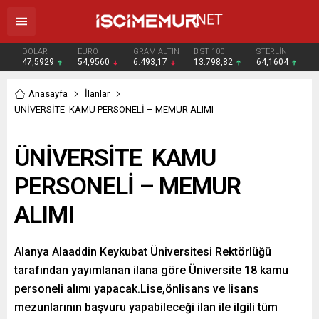
DOLAR
EURO
GRAM ALTIN
BIST 100
STERLİN
47,5929
54,9560
6.493,17
13.798,82
64,1604
Anasayfa
İlanlar
ÜNİVERSİTE KAMU PERSONELİ – MEMUR ALIMI
ÜNİVERSİTE KAMU
PERSONELİ – MEMUR
ALIMI
Alanya Alaaddin Keykubat Üniversitesi Rektörlüğü
tarafından yayımlanan ilana göre Üniversite 18 kamu
personeli alımı yapacak.Lise,önlisans ve lisans
mezunlarının başvuru yapabileceği ilan ile ilgili tüm