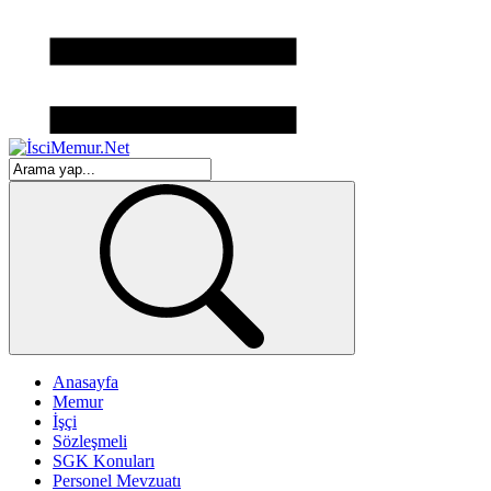
Anasayfa
Memur
İşçi
Sözleşmeli
SGK Konuları
Personel Mevzuatı