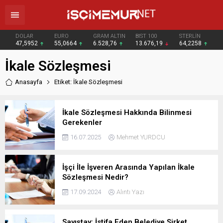
DOLAR
EURO
GRAM ALTIN
BIST 100
STERLİN
47,5952
55,0664
6.528,76
13.676,19
64,2258
İkale Sözleşmesi
Anasayfa
Etiket: İkale Sözleşmesi
İkale Sözleşmesi Hakkında Bilinmesi
Gerekenler
16.07.2025
Mehmet YURDCU
İşçi İle İşveren Arasında Yapılan İkale
Sözleşmesi Nedir?
17.09.2024
Alıntı Yazı
Sayıştay: İstifa Eden Belediye Şirket