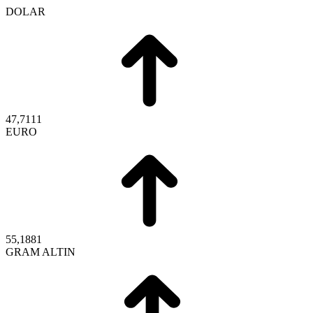
DOLAR
47,7111
EURO
55,1881
GRAM ALTIN