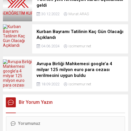
geldi
30.12.2022
Murat ARAS
Kurban Bayramı Tatilinin Kaç Gün Olacağı
Açıklandı
04.06.2024
iscimemur.net
Avrupa Birliği Mahkemesi google’a 4
milyar 125 milyon euro para cezası
verilmesini uygun buldu
18.09.2022
iscimemur.net
Bir Yorum Yazın