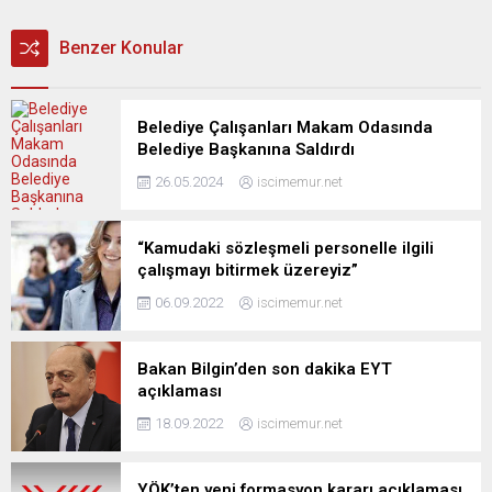
Benzer Konular
Belediye Çalışanları Makam Odasında
Belediye Başkanına Saldırdı
26.05.2024
iscimemur.net
“Kamudaki sözleşmeli personelle ilgili
çalışmayı bitirmek üzereyiz”
06.09.2022
iscimemur.net
Bakan Bilgin’den son dakika EYT
açıklaması
18.09.2022
iscimemur.net
YÖK’ten yeni formasyon kararı açıklaması