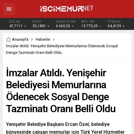
DOLAR
EURO
GRAM ALTIN
BIST 100
STERLİN
47,7111
55,1881
6.660,55
13.779,39
64,4139
Anasayfa
Haberler
İmzalar Atıldı. Yenişehir Belediyesi Memurlarına Ödenecek Sosyal
Denge Tazminatı Oranı Belli Oldu
İmzalar Atıldı. Yenişehir
Belediyesi Memurlarına
Ödenecek Sosyal Denge
Tazminatı Oranı Belli Oldu
Yenişehir Belediye Başkanı Ercan Özel, belediye
bünyesinde çalışan memurlar için Türk Yerel Hizmetler