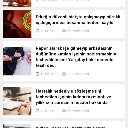
Erkeğin düzenli bir işte çalışmayıp sürekli
iş değiştirmesi boşanma nedeni sayıldı
23.06.2022
iscimemur.net
Rapor alarak işe gitmeyip arkadaşının
düğününe katılan işçinin sözleşmesinin
feshedilmesine Yargıtay haklı nedenle
fesih dedi
10.06.2022
iscimemur.net
Hastalık nedeniyle sözleşmesini
feshedilen işçinin kıdem tazminatı ve
yıllık izin süresinin hesabı hakkında
26.05.2022
iscimemur.net