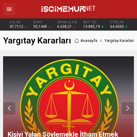
DOLAR
EURO
GRAM ALTIN
BIST 100
STERLİN
47,7112
55,1445
6.638,21
13.885,19
64,4350
Yargıtay Kararları
Anasayfa
Yargıtay Kararları
Yargıtay’dan Çok önemli Karar! Ücre
İzinde Geçen Sürenin Bir Kısmı Yıllık
mek
ve Kıdem Tazminatına Esas Süre