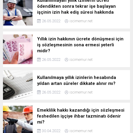
Kullanılmayan yıllık izinlerin ücreti
ödendikten sonra tekrar işe başlayan
işçinin izin hak ediş süresi hakkında
26.05.2022
iscimemur.net
Yıllık izin hakkının ücrete dönüşmesi için
iş sözleşmesinin sona ermesi yeterli
midir?
26.05.2022
iscimemur.net
Kullanılmaya yıllık izinlerin hesabında
yıldan artan süreler dikkate alınır mı?
26.05.2022
iscimemur.net
Emeklilik hakkı kazandığı için sözleşmesi
feshedilen işçiye ihbar tazminatı ödenir
mi?
30.04.2022
iscimemur.net