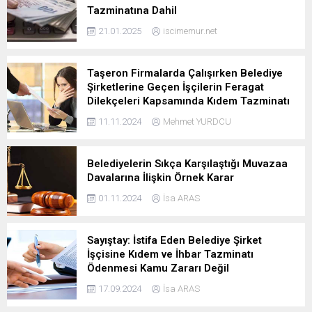
Tazminatına Dahil
21.01.2025
iscimemur.net
Taşeron Firmalarda Çalışırken Belediye
Şirketlerine Geçen İşçilerin Feragat
Dilekçeleri Kapsamında Kıdem Tazminatı
11.11.2024
Mehmet YURDCU
Belediyelerin Sıkça Karşılaştığı Muvazaa
Davalarına İlişkin Örnek Karar
01.11.2024
İsa ARAS
Sayıştay: İstifa Eden Belediye Şirket
İşçisine Kıdem ve İhbar Tazminatı
Ödenmesi Kamu Zararı Değil
17.09.2024
İsa ARAS