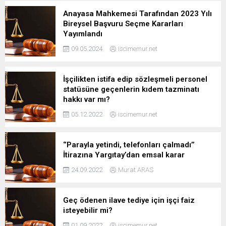
Anayasa Mahkemesi Tarafından 2023 Yılı
Bireysel Başvuru Seçme Kararları
Yayımlandı
09.05.2024
iscimemur.net
İşçilikten istifa edip sözleşmeli personel
statüsüne geçenlerin kıdem tazminatı
hakkı var mı?
05.12.2022
iscimemur.net
‘’Parayla yetindi, telefonları çalmadı’’
İtirazına Yargıtay’dan emsal karar
24.09.2022
Murat ARAS
Geç ödenen ilave tediye için işçi faiz
isteyebilir mi?
01.09.2022
iscimemur.net