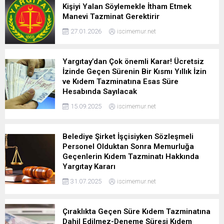
Kişiyi Yalan Söylemekle İtham Etmek
Manevi Tazminat Gerektirir
27.01.2026
iscimemur.net
Yargıtay’dan Çok önemli Karar! Ücretsiz
İzinde Geçen Sürenin Bir Kısmı Yıllık İzin
ve Kıdem Tazminatına Esas Süre
Hesabında Sayılacak
15.09.2025
iscimemur.net
Belediye Şirket İşçisiyken Sözleşmeli
Personel Olduktan Sonra Memurluğa
Geçenlerin Kıdem Tazminatı Hakkında
Yargıtay Kararı
31.07.2025
iscimemur.net
Çıraklıkta Geçen Süre Kıdem Tazminatına
Dahil Edilmez-Deneme Süresi Kıdem