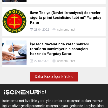
İlave Tediye (Devlet İkramiyesi) ödemeleri
sigorta primi kesintisine tabi mi? Yargıtay
Kararı
23.04.2022
iscimemur.net
İşe iade davalarında karar sonrası
tarafların samimiyetinin sonuçları
hakkında Yargıtay Kararı
22.04.2022
iscimemur.net
Daha Fazla İçerik Yükle
iscimemur.net özellikle yerel yönetimlerde çalışmakta olan memur,
işçi ve sözleşmeli personelin çalışma hayatı içerisinde karşılaştıkları