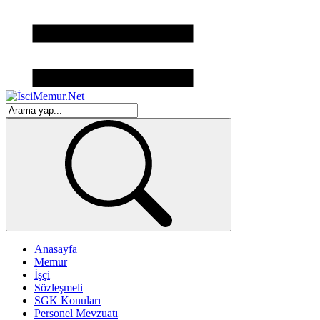
Anasayfa
Memur
İşçi
Sözleşmeli
SGK Konuları
Personel Mevzuatı