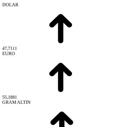
DOLAR
47,7111
EURO
55,1881
GRAM ALTIN