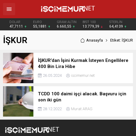
DOLAR
EURO
GRAM ALTIN
BIST 100
STERLİN
47,7111
55,1881
6.660,55
13.779,39
64,4139
İŞKUR
Anasayfa
Etiket: İŞKUR
İŞKUR’dan İşini Kurmak İsteyen Engellilere
400 Bin Lira Hibe
26.05.2024
iscimemur.net
TCDD 100 daimi işçi alacak. Başvuru için
son iki gün
28.12.2022
Murat ARAS