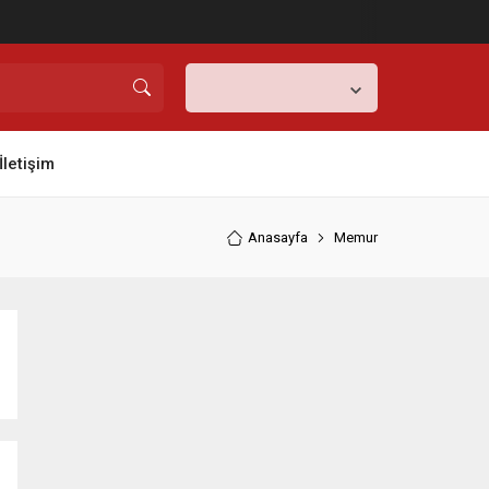
Ankara,
32
°C
Açık
İletişim
Anasayfa
Memur
Tüm Memurlar İçin 657 İle İlgili