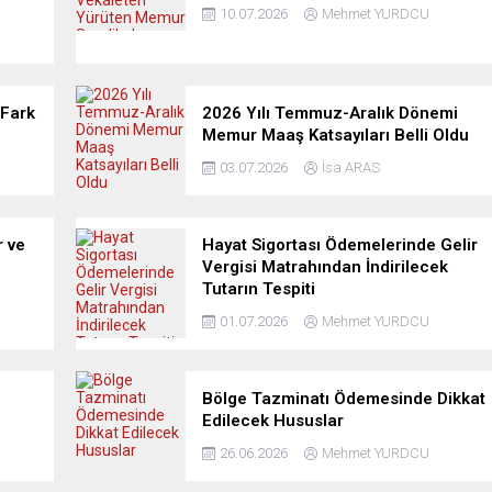
10.07.2026
Mehmet YURDCU
Fark
2026 Yılı Temmuz-Aralık Dönemi
Memur Maaş Katsayıları Belli Oldu
03.07.2026
İsa ARAS
 ve
Hayat Sigortası Ödemelerinde Gelir
Vergisi Matrahından İndirilecek
Tutarın Tespiti
01.07.2026
Mehmet YURDCU
Bölge Tazminatı Ödemesinde Dikkat
Edilecek Hususlar
26.06.2026
Mehmet YURDCU