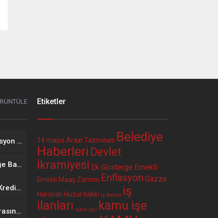
Etiketler
ÖRÜNTÜLE
Belediye
14 mayıs
Arazi Tazminatı
2026 Yılı Mayıs Ayı Enflasyon Verisinin Memur ve Emekli Maaşına Etkisi
Haberleri
Devlet
İkramiyesi
Öğretmenlerin İl İçi İsteğe Bağlı Yer Değiştirme Başvuruları Başladı
Ek Gösterge
Emekli
Enflasyon
Gazze
Emekli Maaş Zammı
Bir Kurum Daha Faizsiz Kredi Seçenekli Promosyon Anlaşması Yaptı. 12 Ay Geri Ödemeli 400 Bin TL Faizsiz Kredi
iş
Harcırah
Huzur hakkı
iş bulma
ilanları
kamu işe
işkur
işçi
Bir Belediye İle Banka Arasında Faizsiz Kredi Seçenekli Promosyon Anlaşması Yapıldı