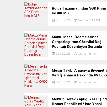
Bölge Tazminatından SGK Primi
Kesilir Mi?
25.06.2026
Mehmet YURDCU
Maktu Mesai Ödemelerinde
Gerçekleştirme Görevlisi Değil
Puantajı Düzenleyen Sorumlu
22.06.2026
iscimemur.net
Mesai Takibi Amacıyla Biyometri
Veri İşlenmesi Hakkında KVKK Ka
02.06.2026
iscimemur.net
Memur, Görev Yaptığı Yer Dışın
İkamet Edebilir mi? İşte Yasal