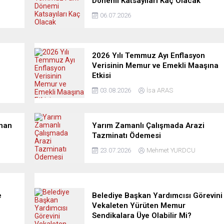
Dönemi Katsayıları Kaç Olacak
06.07.2026
2026 Yılı Temmuz Ayı Enflasyon
Verisinin Memur ve Emekli Maaşına
Etkisi
03.08.2026
İsa ARAS
anan
Yarım Zamanlı Çalışmada Arazi
Tazminatı Ödemesi
23.07.2026
Mehmet YURDCU
e
Belediye Başkan Yardımcısı Görevini
Vekaleten Yürüten Memur
Sendikalara Üye Olabilir Mi?