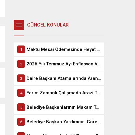
Çerez Tadında Deneme Sınavı
GÜNCEL KONULAR
Maktu Mesai Ödemesinde Heyet Raporu Dikkate Alınır Mı?
2026 Yılı Temmuz Ayı Enflasyon Verisinin Memur ve Emekli Maaşına Etkisi
Daire Başkanı Atamalarında Aranan Hizmet Süresi Şartı Değişti
Yarım Zamanlı Çalışmada Arazi Tazminatı Ödemesi
Belediye Başkanlarının Makam Tazminatı Hakkında 2 Yıl Şartı ve Tabip, Diş Tabibi Emeklisi Olup Belediye Başkanı Seçilenlerin Mağduriyeti
Belediye Başkan Yardımcısı Görevini Vekaleten Yürüten Memur Sendikalara Üye Olabilir Mi?