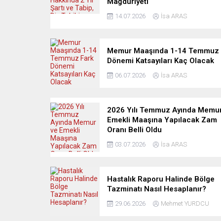
Mağduriyeti
14.07.2026
İsa ARAS
Memur Maaşında 1-14 Temmuz 
Dönemi Katsayıları Kaç Olacak
06.07.2026
İsa ARAS
2026 Yılı Temmuz Ayında Memur
Emekli Maaşına Yapılacak Zam
Oranı Belli Oldu
03.07.2026
İsa ARAS
Hastalık Raporu Halinde Bölge
Tazminatı Nasıl Hesaplanır?
29.06.2026
Mehmet YURDCU