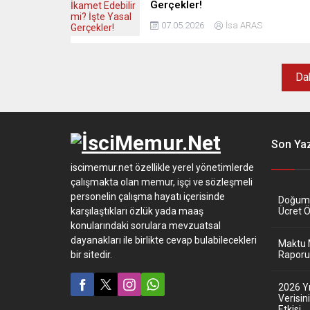
Gerçekler!
07.05.2026
İsa ARAS
Dah
Son Yaz
iscimemur.net özellikle yerel yönetimlerde
çalışmakta olan memur, işçi ve sözleşmeli
personelin çalışma hayatı içerisinde
Doğum İ
karşılaştıkları özlük yada maaş
Ücret 
konularındaki sorulara mevzuatsal
dayanakları ile birlikte cevap bulabilecekleri
Maktu 
bir sitedir.
Raporu 
2026 Y
Verisi
Etkisi