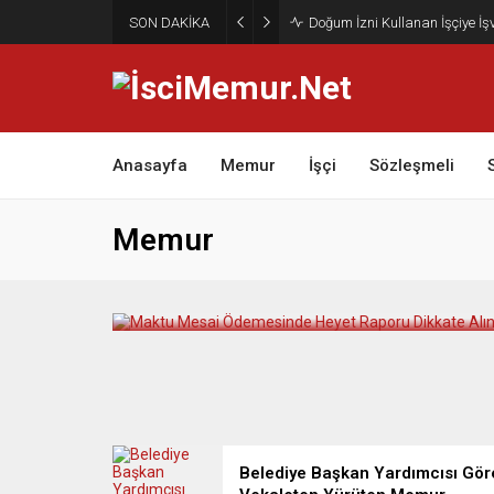
SON DAKİKA
Doğum İzni Kullanan İşçiye İ
Anasayfa
Memur
İşçi
Sözleşmeli
Memur
Maktu Mesai Ödemesinde Heyet
Raporu Dikkate Alınır Mı?
Belediye Başkan Yardımcısı Gör