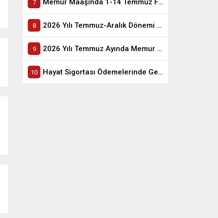
Memur Maaşında 1-14 Temmuz Fark Dönemi Katsayıları Kaç Olacak
2026 Yılı Temmuz-Aralık Dönemi Memur Maaş Katsayıları Belli Oldu
2026 Yılı Temmuz Ayında Memur ve Emekli Maaşına Yapılacak Zam Oranı Belli Oldu
Hayat Sigortası Ödemelerinde Gelir Vergisi Matrahından İndirilecek Tutarın Tespiti