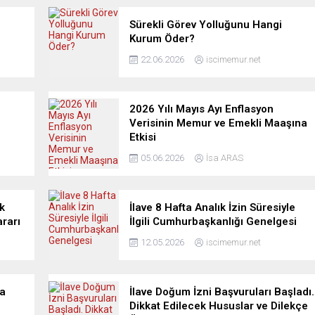
Sürekli Görev Yolluğunu Hangi
Kurum Öder?
22.06.2026
iscimemur.net
2026 Yılı Mayıs Ayı Enflasyon
Verisinin Memur ve Emekli Maaşına
Etkisi
05.06.2026
İsa ARAS
k
İlave 8 Hafta Analık İzin Süresiyle
rarı
İlgili Cumhurbaşkanlığı Genelgesi
12.05.2026
iscimemur.net
da
İlave Doğum İzni Başvuruları Başladı.
Dikkat Edilecek Hususlar ve Dilekçe