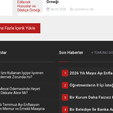
Örneği
06.05.2026
iscimemur.net
a Fazla İçerik Yükle
ılar
Son Haberler
+ TÜMÜNÜ G
zni Kullanan İşçiye İşveren
Ödemek Zorunda mı?
Mesai Ödemesinde Heyet
Dikkate Alınır Mı?
ılı Temmuz Ayı Enflasyon
nin Memur ve Emekli Maaşına