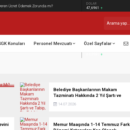
DOLAR
şveren Ücret Ödemek Zorunda mı?
47,6961
EURO
55,1622
GRAM ALTIN
6.655,83
BIST 100
13.779,39
SGK Konuları
Personel Mevzuatı
Özel Sayfalar
STERLİN
64,3981
Belediye Başkanlarının Makam
Tazminatı Hakkında 2 Yıl Şartı ve
Tabip, Diş Tabibi Emeklisi Olup
14.07.2026
Belediye Başkanı Seçilenlerin
Mağduriyeti
evini
Memur Maaşında 1-14 Temmuz Fark