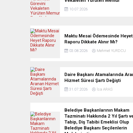
Vekaleten Yürüten Memur
Sendikalara Üye Olabilir Mi?
10.07.2026
Maktu Mesai Ödemesinde Heyet
Raporu Dikkate Alınır Mı?
03.08.2026
Mehmet YURDCU
Daire Başkanı Atamalarında Ar
Hizmet Süresi Şartı Değişti
31.07.2026
İsa ARAS
Belediye Başkanlarının Makam
Tazminatı Hakkında 2 Yıl Şartı v
Tabip, Diş Tabibi Emeklisi Olup
Belediye Başkanı Seçilenlerin